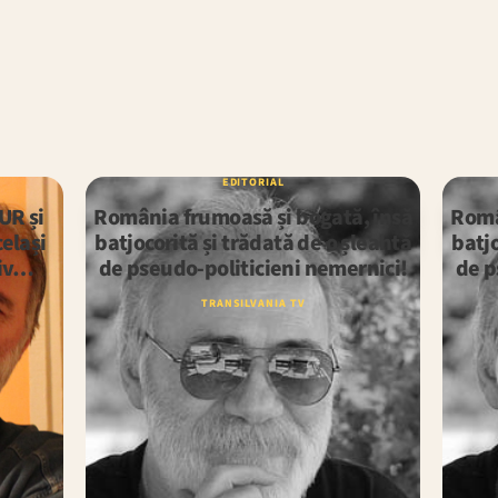
EDITORIAL
UR și
România frumoasă și bogată, însă
Româ
elași
batjocorită și trădată de o șleahtă
batjo
siv…
de pseudo-politicieni nemernici!
de p
TRANSILVANIA TV