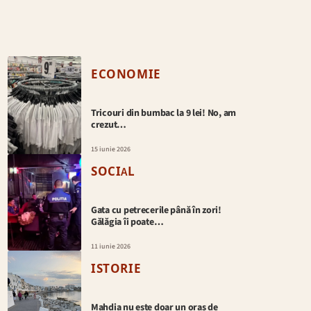
ECONOMIE
Tricouri din bumbac la 9 lei! No, am
crezut…
15 iunie 2026
SOCIAL
Gata cu petrecerile până în zori!
Gălăgia îi poate…
11 iunie 2026
ISTORIE
Mahdia nu este doar un oraș de