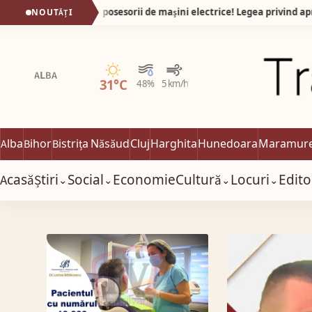
O veste foarte bună pentru posesorii de mașini electrice! Legea privind aprobarea Ordonanței de Urgență nr. 4/2026 a fost promulgată de președintele României și publicată în Monitorul Oficial.
NOUTĂȚI
Senin
ALBA
31°C
48%
5 km/h
Alba
Bihor
Bistrița Năsăud
Cluj
Harghita
Hunedoara
Maramur
Acasă
Știri
Social
Economie
Cultură
Locuri
Edito
⌄
⌄
⌄
⌄