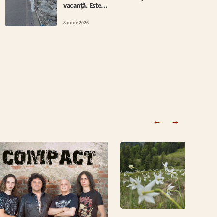
vacanță. Este…
8 iunie 2026
←
→