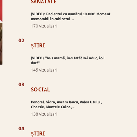
SĂNĂTATE
(VIDEO): Pacientul cu numărul 10.000! Moment
memorabil în cabinetul…
170 vizualizări
02
ȘTIRI
(VIDEO) ”Io-s mamă, io-s tată! Io-i aduc, io-i
duc!”
145 vizualizări
03
SOCIAL
Ponorel, Vidra, Avram Iancu, Valea Utului,
Obarsie, Muntele Gaina,…
138 vizualizări
04
ȘTIRI