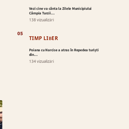
Vezi cine va cânta la Zilele Municipiului
Câmpia Turzii…
138 vizualizări
05
TIMP LIBER
Poiana cu Narcise a atras în Repedea turiști
din…
134 vizualizări