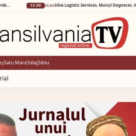
12:39
ALBA
eș
Satu Mare
Sălaj
Sibiu
rial