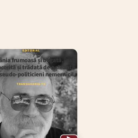
EDITORIAL
nia frumoasă și bogată, însă
corită și trădată de o șleahtă
seudo-politicieni nemernici!
TRANSILVANIA TV