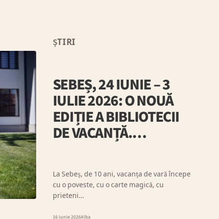
ȘTIRI
SEBEȘ, 24 IUNIE – 3
IULIE 2026: O NOUĂ
EDIȚIE A BIBLIOTECII
DE VACANȚĂ.…
La Sebeș, de 10 ani, vacanța de vară începe
cu o poveste, cu o carte magică, cu
prieteni…
16 iunie 2026
Alba