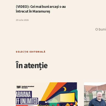
(VIDEO): Cei mai buni arcași s-au
întrecut în Maramureș
29 iulie 2026
O bunic
SELECȚIE EDITORIALĂ
În atenție