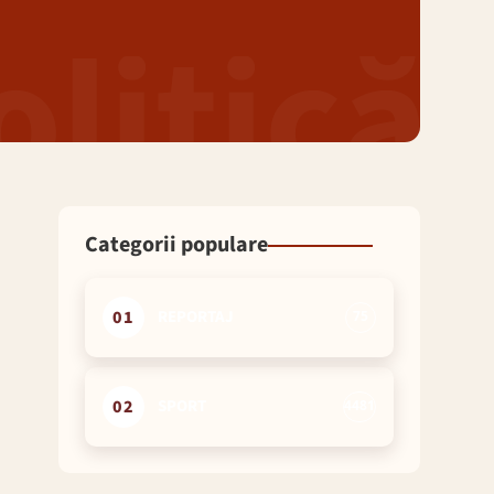
Categorii populare
01
REPORTAJ
75
02
SPORT
4481