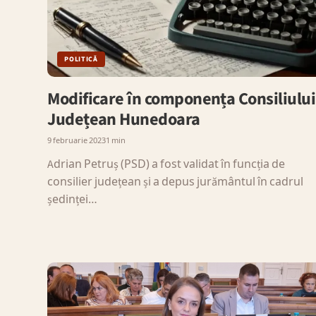
POLITICĂ
Modificare în componența Consiliului
Județean Hunedoara
9 februarie 2023
1 min
Adrian Petruș (PSD) a fost validat în funcția de
consilier județean și a depus jurământul în cadrul
ședinței…