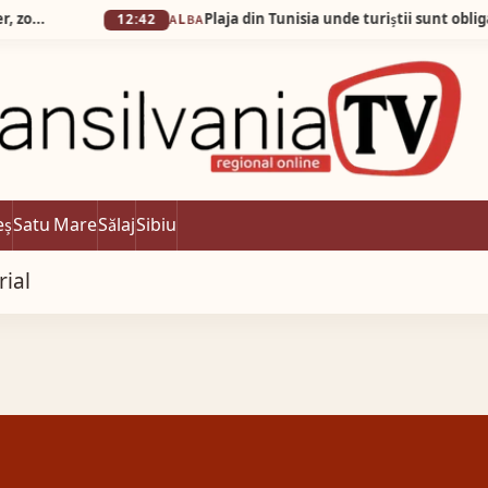
12:42
ALBA
eș
Satu Mare
Sălaj
Sibiu
rial