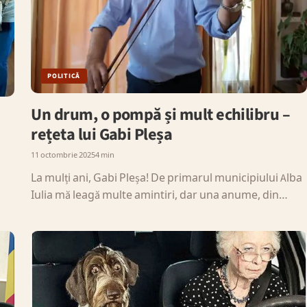
POLITICĂ
Un drum, o pompă și mult echilibru –
rețeta lui Gabi Pleșa
11 octombrie 2025
4 min
La mulți ani, Gabi Pleșa! De primarul municipiului Alba
Iulia mă leagă multe amintiri, dar una anume, din…