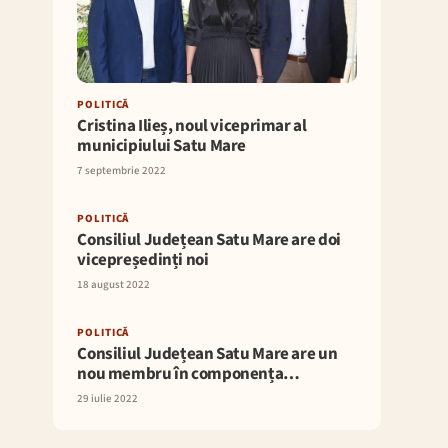
POLITICĂ
Cristina Ilieș, noul viceprimar al
municipiului Satu Mare
7 septembrie 2022
POLITICĂ
Consiliul Județean Satu Mare are doi
vicepreședinți noi
18 august 2022
POLITICĂ
Consiliul Județean Satu Mare are un
nou membru în componența…
29 iulie 2022