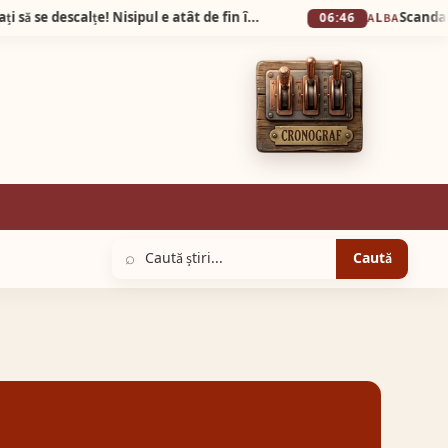
Plaja din Tunisia unde turiștii sunt obligați să se descalțe! Nisipul e atât de fin încât pare cernut prin sită!
06:46
ALBA
⌕
Caută