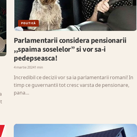
POLITICĂ
Parlamentarii considera pensionarii
,,spaima soselelor” si vor sa-i
pedepseasca!
4 martie 2024
1 min
Incredibil ce decizii vor sa ia parlamentarii romani! In
timp ce guvernantii tot cresc varsta de pensionare,
pana…
a
ut