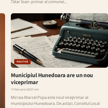
Tătar Ioan- primar al comunei…
POLITICĂ
Municipiul Hunedoara are un nou
viceprimar
17 februarie 2023
1 min
Mircea Marcel Popa este noul viceprimar al
municipiului Hunedoara. De astăzi, Consiliul Local