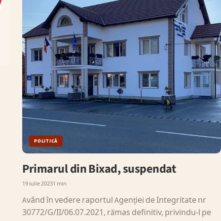
POLITICĂ
Primarul din Bixad, suspendat
19 iulie 2023
1 min
Având în vedere raportul Agenției de Integritate nr
30772/G/II/06.07.2021, rămas definitiv, privindu-l pe