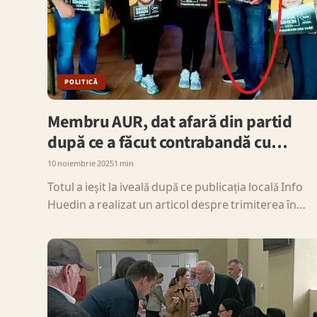
POLITICĂ
Membru AUR, dat afară din partid
după ce a făcut contrabandă cu…
10 noiembrie 2025
1 min
Totul a ieșit la iveală după ce publicația locală Info
Huedin a realizat un articol despre trimiterea în…