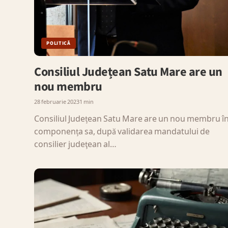
POLITICĂ
Consiliul Județean Satu Mare are un
nou membru
28 februarie 2023
1 min
Consiliul Județean Satu Mare are un nou membru î
componența sa, după validarea mandatului de
consilier judeţean al…