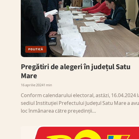
POLITICĂ
Pregătiri de alegeri în județul Satu
Mare
16 aprilie 2024
1 min
Conform calendarului electoral, astăzi, 16.04.2024 l
sediul Instituției Prefectului Județul Satu Mare a av
loc înmânarea către președinții…