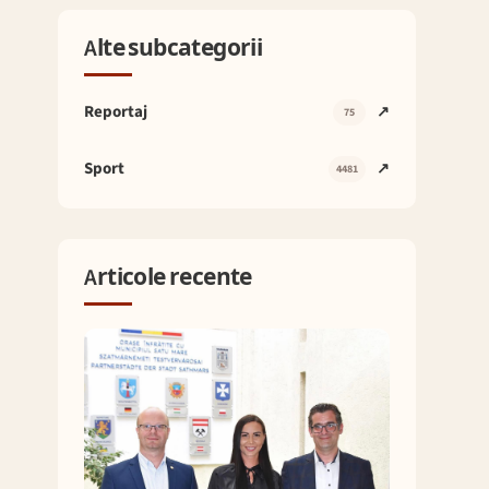
Alte subcategorii
Reportaj
↗
75
Sport
↗
4481
Articole recente