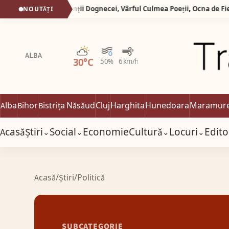
Silva Logistic Services. Munții Dognecei, Vârful Culmea Poeții, Ocna de Fier, zone desprinse dintr-o poveste în care timpul a uitat să mai grabească pașii oamenilor.
NOUTĂȚI
Parțial noros
ALBA
30°C
50%
6 km/h
Alba
Bihor
Bistrița Năsăud
Cluj
Harghita
Hunedoara
Maramur
Acasă
Știri
Social
Economie
Cultură
Locuri
Edito
⌄
⌄
⌄
⌄
Acasă
/
Știri
/
Politică
SUBCATEGORIE