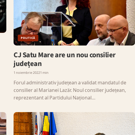
POLITICĂ
CJ Satu Mare are un nou consilier
județean
1 noiembrie 2022
1 min
Forul administrativ județean a validat mandatul de
consilier al Marianei Lazăr. Noul consilier județean,
reprezentant al Partidului Național…