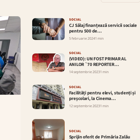
SOCIAL
CJ Sălaj finanțează servicii sociale
pentru 500 de…
5 februarie 2024
1 min
SOCIAL
(VIDEO): UN FOST PRIMAR AL
ANILOR `70 REPORTER…
14 septembrie 2023
1 min
SOCIAL
Facilități pentru elevi, studenți și
preșcolari, la Cinema…
12 septembrie 2023
1 min
SOCIAL
Sprijin oferit de Primăria Zalău