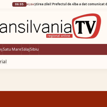
5
ALBA
eș
Satu Mare
Sălaj
Sibiu
rial