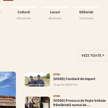
e
Cultură
Locuri
Editorial
478 articole
48 articole
125 articole
VEZI TOATE
↗
ȘTIRI
(VIDEO) Ciurdarii de import
15 aprilie 2026
2 min
ȘTIRI
(VIDEO) Prescura de Paște trebuie
frământată numai de…