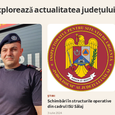
plorează actualitatea județulu
ȘTIRI
Schimbări în structurile operative
din cadrul ISU Sălaj
3 iulie 2024