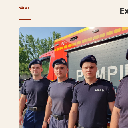
Ex
SĂLAJ