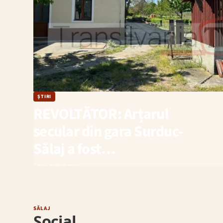
ȘTIRI
REVOLTĂTOR: Arțarul
secular din gara Surduc-
Sălaj a fost…
6 mai 2026
· 1 min
SĂLAJ
Social