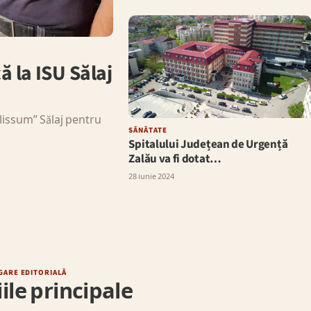
că la ISU Sălaj
olissum” Sălaj pentru
SĂNĂTATE
Spitalului Județean de Urgență
Zalău va fi dotat…
28 iunie 2024
GARE EDITORIALĂ
ile principale