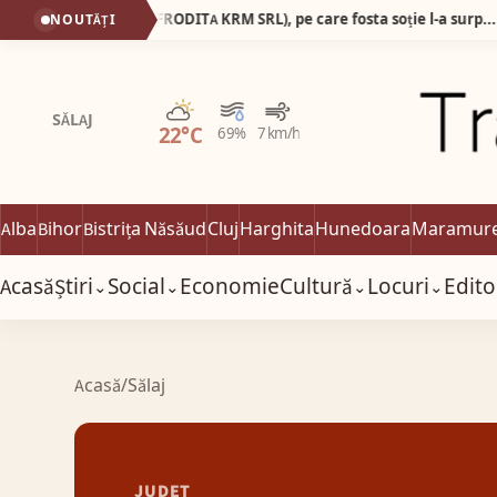
Ginecologul Mostafa Ismail (SC AFRODITA KRM SRL), pe care fosta soție l-a surprins dezbrăcat de la brâu în jos în timp ce consulta o pacientă complet dezbrăcată, a pierdut procesul cu presa!
NOUTĂȚI
06:0
Parțial noros
SĂLAJ
22°C
69%
7 km/h
Alba
Bihor
Bistrița Năsăud
Cluj
Harghita
Hunedoara
Maramur
Acasă
Știri
Social
Economie
Cultură
Locuri
Edito
⌄
⌄
⌄
⌄
Acasă
/
Sălaj
JUDEȚ