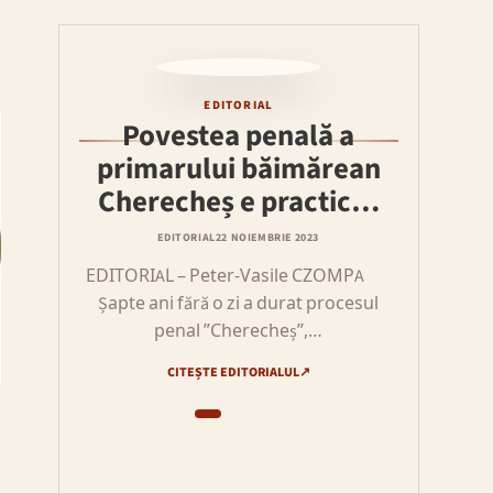
i
EDITORIAL
Povestea penală a
primarului băimărean
Cherecheș e practic…
EDITORIAL
22 NOIEMBRIE 2023
EDITORIAL – Peter-Vasile CZOMPA
Șapte ani fără o zi a durat procesul
penal ”Cherecheș”,…
CITEȘTE EDITORIALUL
↗