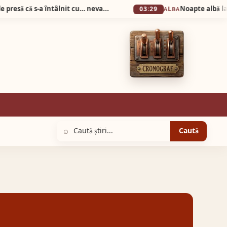
Știrea zilei! Prefectul de Alba a dat comunicat de presǎ cǎ s-a întâlnit cu… nevastă-sa la…Prefecturǎ!
03:29
ALBA
⌕
Caută