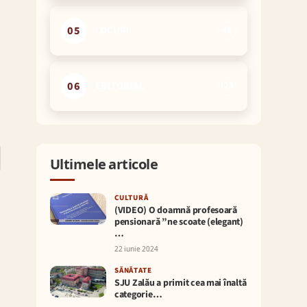
05
LOCURI
48
06
EDITORIAL
125
Ultimele articole
CULTURĂ
(VIDEO) O doamnă profesoară
pensionară ”ne scoate (elegant)
…
22 iunie 2024
SĂNĂTATE
SJU Zalău a primit cea mai înaltă
categorie…