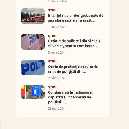
18 iunie 2024
ȘTIRI
Bilanțul misiunilor gestionate de
salvatorii sălăjeni în acest…
10 iunie 2024
ȘTIRI
Reținut de polițiștii din Șimleu
Silvaniei, pentru comiterea…
5 iunie 2024
ȘTIRI
Ordin de protecție provizoriu
emis de polițiștii din…
28 mai 2024
ȘTIRI
Condamnați la închisoare,
depistați și încarcerați de
polițiștii…
23 mai 2024