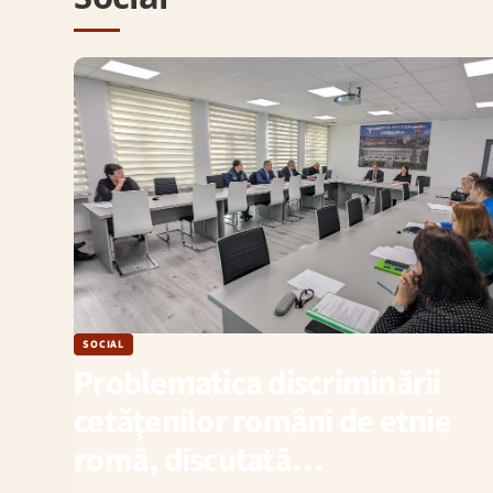
SOCIAL
Problematica discriminării
cetăţenilor români de etnie
romă, discutată…