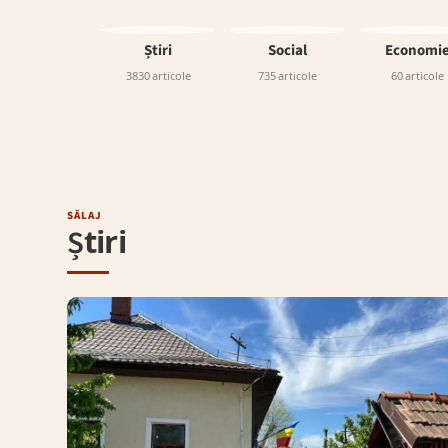
Știri
Social
Economi
3830 articole
735 articole
60 articole
SĂLAJ
Știri