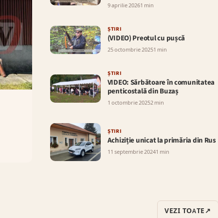
9 aprilie 2026
1 min
ȘTIRI
(VIDEO) Preotul cu pușcă
25 octombrie 2025
1 min
ȘTIRI
VIDEO: Sărbătoare în comunitatea
penticostală din Buzaș
1 octombrie 2025
2 min
ȘTIRI
Achiziție unicat la primăria din Rus
11 septembrie 2024
1 min
VEZI TOATE
↗