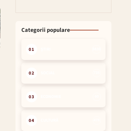
Categorii populare
01
ȘTIRI
3830
02
SOCIAL
735
03
ECONOMIE
60
04
CULTURĂ
478