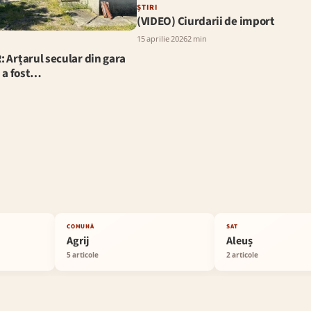
ȘTIRI
(VIDEO) Ciurdarii de import
15 aprilie 2026
2 min
Arțarul secular din gara
 a fost…
COMUNĂ
SAT
Agrij
Aleuș
5 articole
2 articole