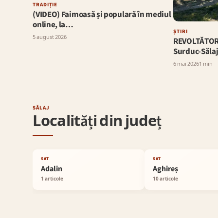
TRADIȚIE
(VIDEO) Faimoasă și populară în mediul
online, la…
ȘTIRI
5 august 2026
REVOLTĂTOR: 
Surduc-Sălaj
6 mai 2026
1 min
SĂLAJ
Localități din județ
SAT
SAT
Adalin
Aghireș
1 articole
10 articole