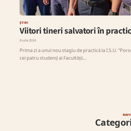
ȘTIRI
Viitori tineri salvatori în practi
8 iulie 2024
Prima zi a unui nou stagiu de practică la I.S.U. “Por
cei patru studenți ai Facultății…
NAVI
Categori