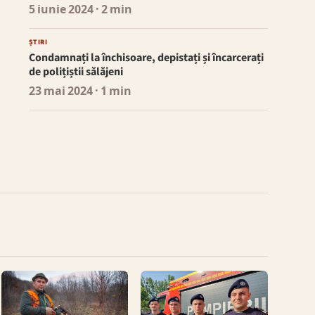
5 iunie 2024
· 2 min
ȘTIRI
Condamnați la închisoare, depistați și încarcerați
de polițiștii sălăjeni
23 mai 2024
· 1 min