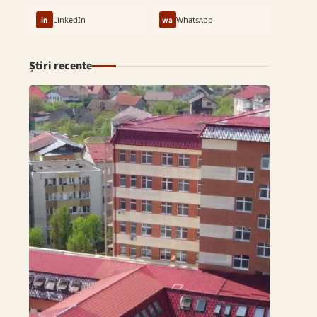
in
LinkedIn
wa
WhatsApp
Știri recente