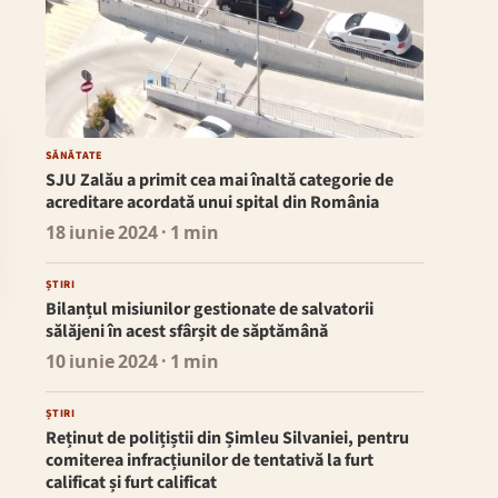
SĂNĂTATE
SJU Zalău a primit cea mai înaltă categorie de
acreditare acordată unui spital din România
18 iunie 2024
· 1 min
ȘTIRI
Bilanțul misiunilor gestionate de salvatorii
sălăjeni în acest sfârșit de săptămână
10 iunie 2024
· 1 min
ȘTIRI
Reținut de polițiștii din Șimleu Silvaniei, pentru
comiterea infracțiunilor de tentativă la furt
calificat și furt calificat