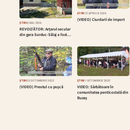
ȘTIRI
15 APRILIE 2026
(VIDEO) Ciurdarii de import
ȘTIRI
6 MAI 2026
REVOLTĂTOR: Arțarul secular
din gara Surduc-Sălaj a fost…
ȘTIRI
25 OCTOMBRIE 2025
ȘTIRI
1 OCTOMBRIE 2025
(VIDEO) Preotul cu pușcă
VIDEO: Sărbătoare în
comunitatea penticostală din
Buzaș