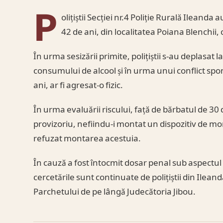
P
olițiștii Secției nr.4 Poliție Rurală Ileanda
42 de ani, din localitatea Poiana Blenchii, cu
În urma sesizării primite, polițiștii s-au deplasat la
consumului de alcool și în urma unui conflict spon
ani, ar fi agresat-o fizic.
În urma evaluării riscului, față de bărbatul de 30 
provizoriu, nefiindu-i montat un dispozitiv de m
refuzat montarea acestuia.
În cauză a fost întocmit dosar penal sub aspectul să
cercetările sunt continuate de polițiștii din Ile
Parchetului de pe lângă Judecătoria Jibou.