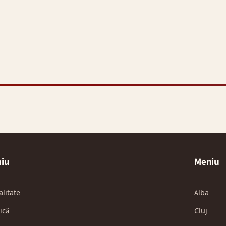
iu
Meniu
alitate
Alba
ică
Cluj