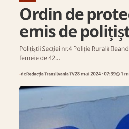
Ordin de prote
emis de polițiș
Polițiștii Secției nr.4 Poliție Rurală Ilea
femeie de 42…
de
Redacția Transilvania TV
28 mai 2024
· 07:39
◷ 1 m
●