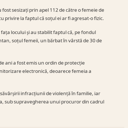
 au fost sesizați prin apel 112 de către o femeie de
 privire la faptul că soțul ei ar fi agresat-o fizic.
 fața locului și au stabilit faptul că, pe fondul
tan, soțul femeii, un bărbat în vârstă de 30 de
de ani a fost emis un ordin de protecție
onitorizare electronică, deoarece femeia a
vârșirii infracțiunii de violență în familie, iar
anda, sub supravegherea unui procuror din cadrul