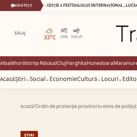
SEBEȘ: 15-17 MAI 2026, O NOUĂ EDIȚIE A FESTIVALULUI INTERNAȚIONAL „LUCIAN BLAGA” Spectacole și concursuri, cărți de calitate și conferințe științifice, în cadrul unui demers cultural de tradiție
NOUTĂȚI
Parțial noros
SĂLAJ
33°C
34%
9 km/h
Alba
Bihor
Bistrița Năsăud
Cluj
Harghita
Hunedoara
Maramur
Acasă
Știri
Social
Economie
Cultură
Locuri
Edito
⌄
⌄
⌄
⌄
Acasă
/
Ordin de protecție provizoriu emis de polițișt
ȘTIRI