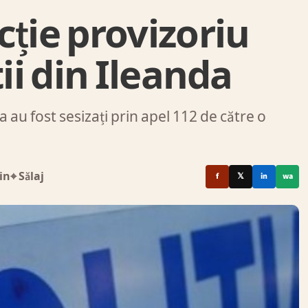
cție provizoriu
tii din Ileanda
nda au fost sesizați prin apel 112 de către o
in
⌖ Sălaj
f
𝕏
in
wa