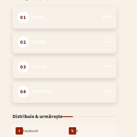
01
ȘTIRI
2851
02
SPORT
539
03
SOCIAL
451
04
CULTURĂ
240
Distribuie & urmărește
f
Facebook
𝕏
X