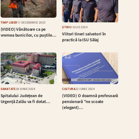
TIMP LIBER
11 DECEMBRIE 2025
ȘTIRI
8 IULIE 2024
(VIDEO) Vânătoare ca pe
Viitori tineri salvatori în
vremea bunicilor, cu puștile…
practică la ISU Sălaj
SĂNĂTATE
28 IUNIE 2024
CULTURĂ
22 IUNIE 2024
Spitalului Județean de
(VIDEO) O doamnă profesoară
Urgență Zalău va fi dotat…
pensionară ”ne scoate
(elegant)…