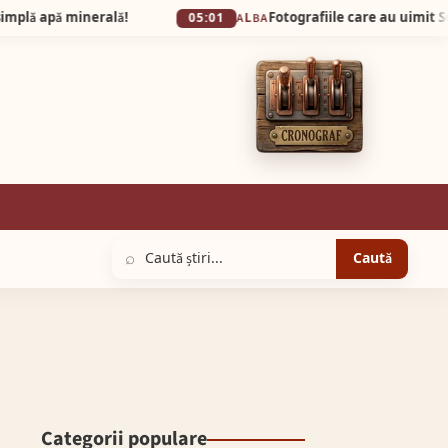
minerală!
05:01
ALBA
⌕
Caută
Categorii populare