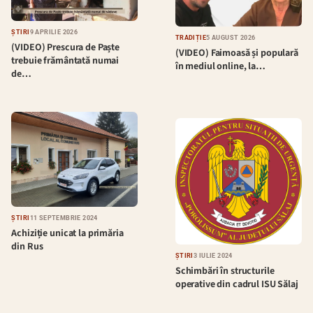
ȘTIRI
9 APRILIE 2026
TRADIȚIE
5 AUGUST 2026
(VIDEO) Prescura de Paște
(VIDEO) Faimoasă și populară
trebuie frământată numai
în mediul online, la…
de…
ȘTIRI
11 SEPTEMBRIE 2024
Achiziție unicat la primăria
din Rus
ȘTIRI
3 IULIE 2024
Schimbări în structurile
operative din cadrul ISU Sălaj