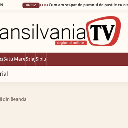
Cum am scăpat de pumnul de pastile cu o simplă apă 
06:02
ALBA
eș
Satu Mare
Sălaj
Sibiu
rial
ii din Ileanda