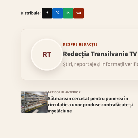
Distribuie:
f
𝕏
in
wa
DESPRE REDACȚIE
RT
Redacția Transilvania TV
Știri, reportaje și informații verif
ARTICOLUL ANTERIOR
Sătmărean cercetat pentru punerea în
circulație a unor produse contrafăcute și
înșelăciune