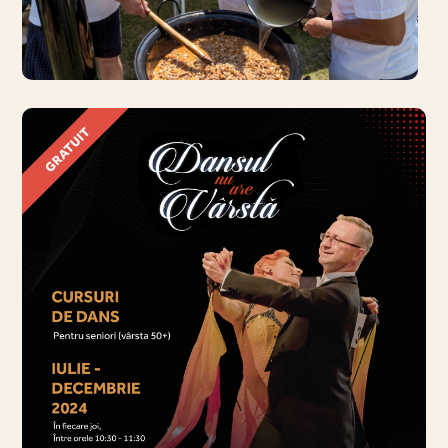
ȘTIRI
Un weekend cu miros de
gulyaș la Sibiu
8 iulie 2024
· 1 min