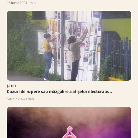
18 iunie 2024
1 min
ȘTIRI
Cazuri de rupere sau mâzgălire a afișelor electorale…
5 iunie 2024
1 min