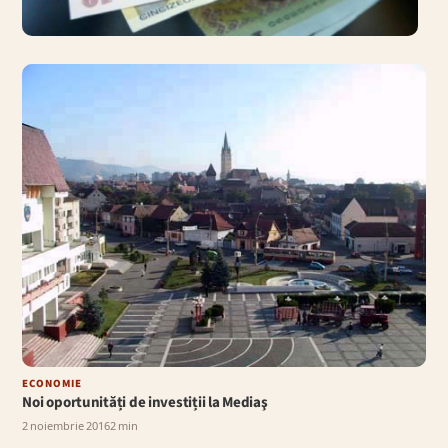
ECONOMIE
Bani pentru studiul de
fezabilitate al Variantei
ocolitoare…
5 octombrie 2023
· 2 min
ECONOMIE
Noi oportunități de investiții la Mediaş
2 noiembrie 2016
2 min