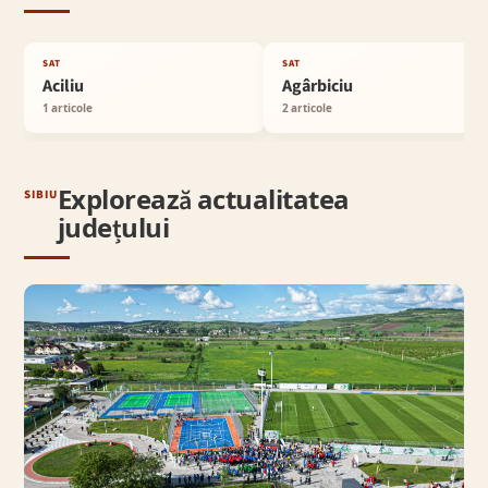
SAT
SAT
Aciliu
Agârbiciu
1 articole
2 articole
Explorează actualitatea
SIBIU
județului