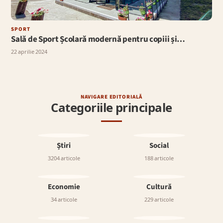
SPORT
Sală de Sport Școlară modernă pentru copiii și…
22 aprilie 2024
NAVIGARE EDITORIALĂ
Categoriile principale
Știri
Social
3204 articole
188 articole
Economie
Cultură
34 articole
229 articole