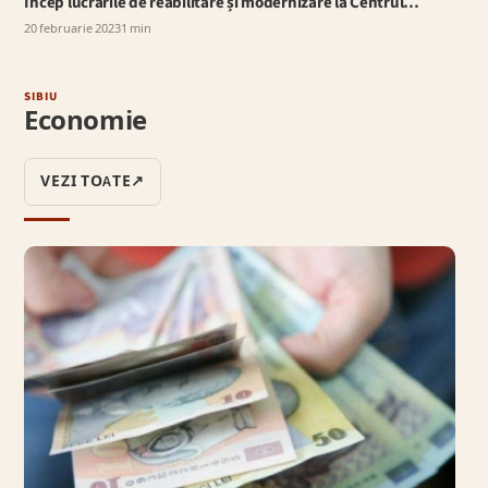
Încep lucrările de reabilitare și modernizare la Centrul…
20 februarie 2023
1 min
SIBIU
Economie
VEZI TOATE
↗