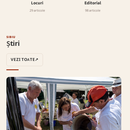
Locuri
Editorial
29 articole
98 articole
SIBIU
Știri
VEZI TOATE
↗