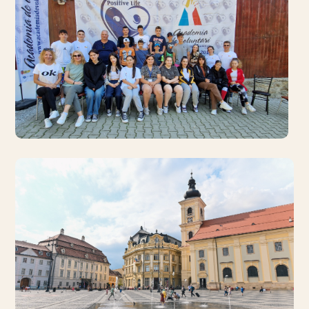
SOCIAL
Stagiu de voluntariat
pentru tineri organizat în
Sibiu
3 august 2023
· 2 min