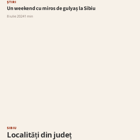
ȘTIRI
Un weekend cu miros de gulyaș la Sibiu
8 iulie 2024
1 min
ȘTI
Cur
3 iu
SIBIU
Localități din județ