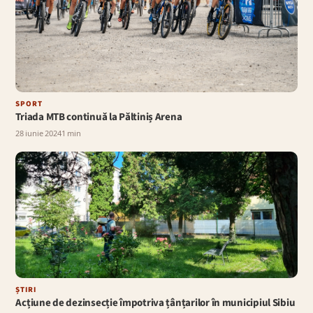
SPORT
Triada MTB continuă la Păltiniș Arena
28 iunie 2024
1 min
ȘTIRI
Acțiune de dezinsecție împotriva țânțarilor în municipiul Sibiu