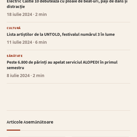
Electric Castle 10 debutează cu ploaie de beat-uri, pași de dans și
distracție
18 iulie 2024
· 2 min
CULTURĂ
Lista artiștilor de la UNTOLD, festivalul numărul 3 în lume
11 iulie 2024
· 6 min
SĂNĂTATE
Peste 6.800 de părinți au apelat serviciul ALOPEDI în primul
semestru
8 iulie 2024
· 2 min
Articole Asemănătoare