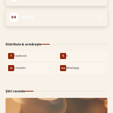
04
SOCIAL
187
Distribuie & urmărește
f
Facebook
𝕏
X
in
LinkedIn
wa
WhatsApp
Știri recente