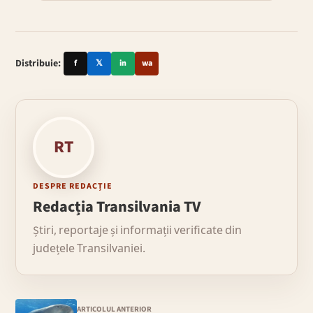
Distribuie:
f
𝕏
in
wa
RT
DESPRE REDACȚIE
Redacția Transilvania TV
Știri, reportaje și informații verificate din
județele Transilvaniei.
ARTICOLUL ANTERIOR