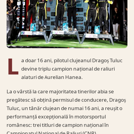
L
a doar 16 ani, pilotul clujeanul Dragoș Tuluc
devine triplu campion național de raliuri
alaturi de Aurelian Hanea.
La o vârstă la care majoritatea tinerilor abia se
pregătesc să obțină permisul de conducere, Dragoș
Tuluc, un tânăr clujean de numai 16 ani, a reușit o
performanță excepțională în motorsportul
românesc: trei titluri de campion național în
Campionatul Național de Raliuri (CNR).