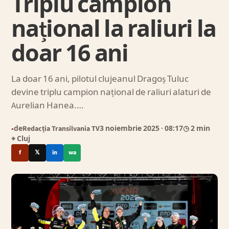
Triplu campion
național la raliuri la
doar 16 ani
La doar 16 ani, pilotul clujeanul Dragoș Tuluc
devine triplu campion național de raliuri alaturi de
Aurelian Hanea.…
de
Redacția Transilvania TV
3 noiembrie 2025
· 08:17
◷ 2 min
●
⌖ Cluj
f
𝕏
in
wa