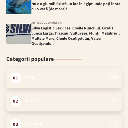
Nu e o glumă! Există un loc în Egipt unde poți înota
cu o vacă (de mare)!
ARTICOLUL URMĂTOR
Silva Logistic Services. Cheile Runcului, Ocoliș,
Lunca Largă, Trascau, Vulturese, Munții Metaliferi,
Multele Mare, Cheile Ocolișelului, Valea
Ocolișelului.
Categorii populare
01
ȘTIRI
2857
02
SPORT
266
03
CULTURĂ
208