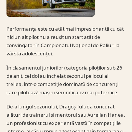
Performanța este cu atât mai impresionantă cu cât
niciun alt pilot nu a reușit un start atât de
convingător în Campionatul Național de Raliuri la
vârsta adolescenței.
În clasamentul juniorilor (categoria piloților sub 26
de ani), cei doi au încheiat sezonul pe locul al
treilea, într-o competiție dominată de concurenți
care pilotează mașini semnificativ mai puternice.
De-a lungul sezonului, Dragoș Tuluc a concurat
alături de trainerul si mentorul sau Aurelian Hanea,
un profesionist cu experiență vastă în competițiile
interne, al cărui sprijin a fost esențial în formarea și