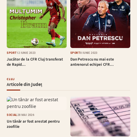
SPORT
12 IUNIE 2023
SPORT
8 IUNIE 2023
Jucător de la CFR Cluj transferat
Dan Petrescu nu mai este
de Rapid…
antrenorul echipei CFR…
CLUJ
Articole din Județ
SOCIAL
28 MAI 2026
Un tânăr ar fost arestat pentru
zoofilie