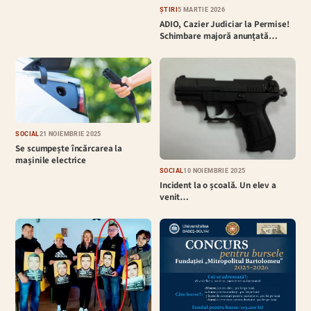
ȘTIRI
5 MARTIE 2026
ADIO, Cazier Judiciar la Permise!
Schimbare majoră anunțată…
SOCIAL
21 NOIEMBRIE 2025
Se scumpește încărcarea la
mașinile electrice
SOCIAL
10 NOIEMBRIE 2025
Incident la o școală. Un elev a
venit…