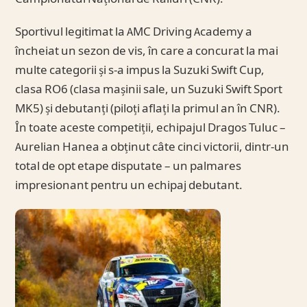
Sportivul legitimat la AMC Driving Academy a
încheiat un sezon de vis, în care a concurat la mai
multe categorii și s-a impus la Suzuki Swift Cup,
clasa RO6 (clasa mașinii sale, un Suzuki Swift Sport
MK5) și debutanți (piloți aflați la primul an în CNR).
În toate aceste competiții, echipajul Dragos Tuluc –
Aurelian Hanea a obținut câte cinci victorii, dintr-un
total de opt etape disputate – un palmares
impresionant pentru un echipaj debutant.