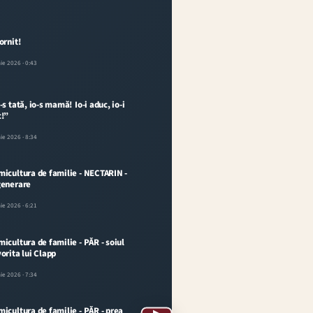
ornit!
nie 2026
· 0:43
-s tată, io-s mamă! Io-i aduc, io-i
c!”
nie 2026
· 8:34
icultura de familie - NECTARIN -
generare
nie 2026
· 6:21
icultura de familie - PĂR - soiul
orita lui Clapp
nie 2026
· 7:34
icultura de familie - PĂR - prea
▶