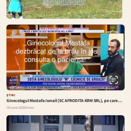
ȘTIRI
(VIDEO): Cei mai buni
arcași s-au întrecut în
Maramureș
29 iulie 2026
ȘTIRI
Ginecologul Mostafa Ismail (SC AFRODITA KRM SRL), pe care…
18 iunie 2026
3 min