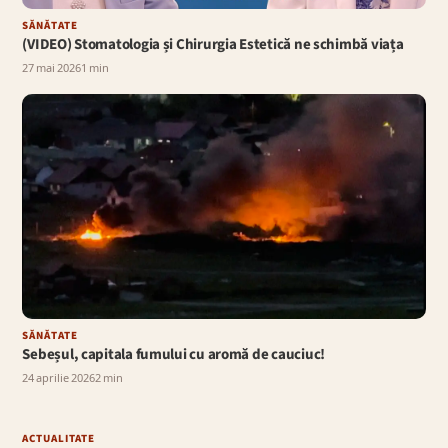
SĂNĂTATE
(VIDEO) Stomatologia și Chirurgia Estetică ne schimbă viața
27 mai 2026
1 min
SĂNĂTATE
Sebeșul, capitala fumului cu aromă de cauciuc!
24 aprilie 2026
2 min
ACTUALITATE