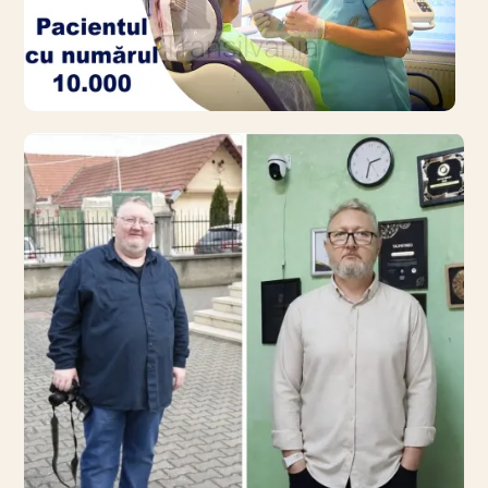
SOCIAL
(VIDEO): Pacientul cu
numărul 10.000! Moment
memorabil în cabinetul
stomatologic
3 august 2026