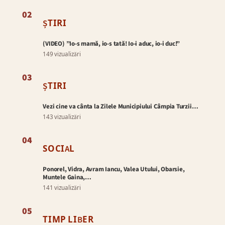
02
ȘTIRI
(VIDEO) ”Io-s mamă, io-s tată! Io-i aduc, io-i duc!”
149 vizualizări
03
ȘTIRI
Vezi cine va cânta la Zilele Municipiului Câmpia Turzii…
143 vizualizări
04
SOCIAL
Ponorel, Vidra, Avram Iancu, Valea Utului, Obarsie,
Muntele Gaina,…
141 vizualizări
05
TIMP LIBER