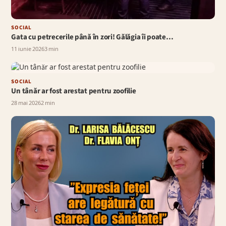
SOCIAL
Gata cu petrecerile până în zori! Gălăgia îi poate…
11 iunie 2026
3 min
SOCIAL
Un tânăr ar fost arestat pentru zoofilie
28 mai 2026
2 min