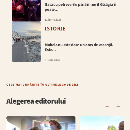
Gata cu petrecerile până în zori! Gălăgia îi
poate…
11 iunie 2026
ISTORIE
Mahdia nu este doar un oraș de vacanță.
Este…
8 iunie 2026
CELE MAI URMĂRITE ÎN ULTIMELE 30 DE ZILE
Alegerea editorului
←
→