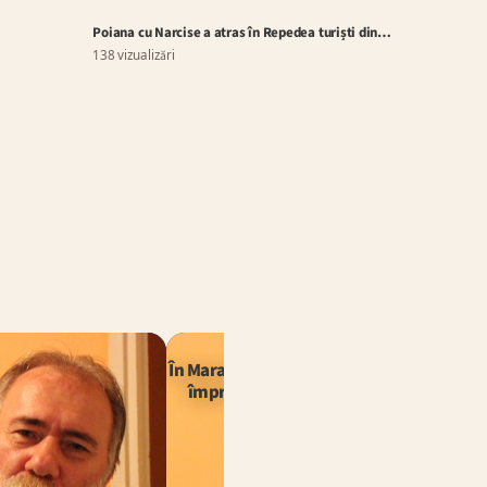
Poiana cu Narcise a atras în Repedea turiști din…
138 vizualizări
EDITORIAL
În Maramureș, PSD, USR, AUR și UDMR jo
împreună în același film politic penibil
Inclusiv…
TRANSILVANIA TV