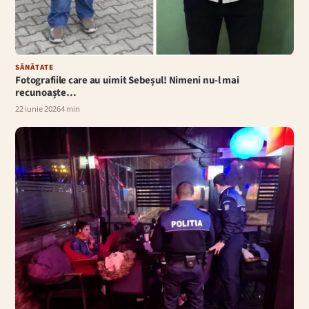
SĂNĂTATE
Fotografiile care au uimit Sebeșul! Nimeni nu-l mai
recunoaște…
22 iunie 2026
4 min