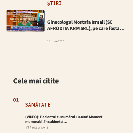
ȘTIRI
Ginecologul Mostafa Ismail (SC
AFRODITA KRM SRL), pe care fosta…
18 iunie 2026
Cele mai citite
01
SĂNĂTATE
(VIDEO): Pacientul cu numărul 10.000! Moment
memorabil în cabinetul…
173 vizualizări