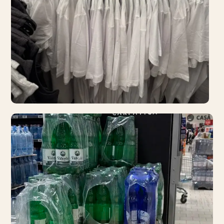
ECONOMIE
Tricouri din bumbac la 9
lei! No, am crezut că nu
văd…
15 iunie 2026
· 3 min