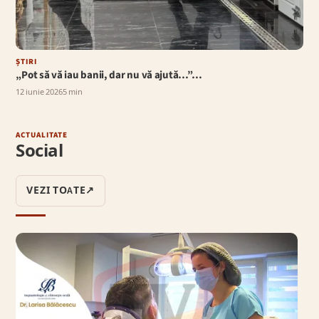
ȘTIRI
„Pot să vă iau banii, dar nu vă ajută…”…
12 iunie 2026
5 min
ACTUALITATE
Social
VEZI TOATE
↗