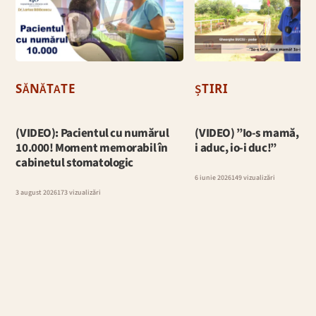
SĂNĂTATE
ȘTIRI
(VIDEO): Pacientul cu numărul
(VIDEO) ”Io-s mamă, io-s
10.000! Moment memorabil în
i aduc, io-i duc!”
cabinetul stomatologic
6 iunie 2026
149 vizualizări
3 august 2026
173 vizualizări