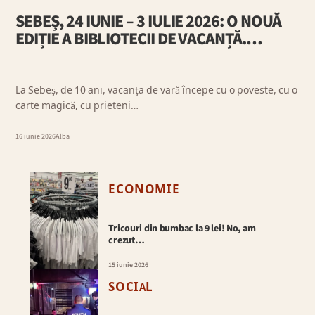
SEBEȘ, 24 IUNIE – 3 IULIE 2026: O NOUĂ
EDIȚIE A BIBLIOTECII DE VACANȚĂ.…
La Sebeș, de 10 ani, vacanța de vară începe cu o poveste, cu o
carte magică, cu prieteni…
16 iunie 2026
Alba
ECONOMIE
Tricouri din bumbac la 9 lei! No, am
crezut…
15 iunie 2026
SOCIAL