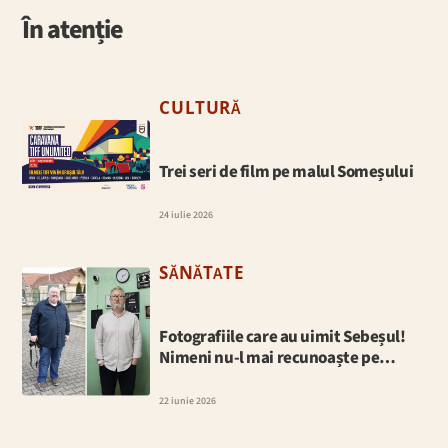
În atenție
CULTURĂ
Trei seri de film pe malul Someșului
24 iulie 2026
SĂNĂTATE
Fotografiile care au uimit Sebeșul!
Nimeni nu-l mai recunoaște pe…
22 iunie 2026