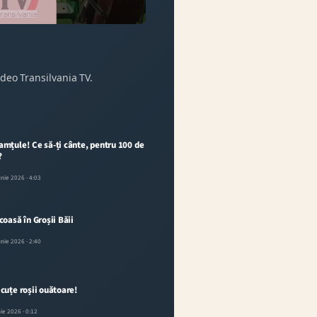
ideo Transilvania TV.
mțule! Ce să-ți cânte, pentru 100 de
?
unie 2026
· 4:03
coasă în Groșii Băii
unie 2026
· 2:40
cuțe roșii ouătoare!
nie 2026
· 0:12