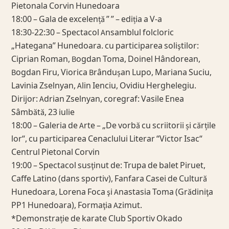
Pietonala Corvin Hunedoara
18:00 – Gala de excelență ” ” – ediția a V-a
18:30-22:30 – Spectacol Ansamblul folcloric
„Hategana” Hunedoara. cu participarea soliştilor:
Ciprian Roman, Bogdan Toma, Doinel Hândorean,
Bogdan Firu, Viorica Brândușan Lupo, Mariana Suciu,
Lavinia Zselnyan, Alin Ienciu, Ovidiu Herghelegiu.
Dirijor: Adrian Zselnyan, coregraf: Vasile Enea
Sâmbătă, 23 iulie
18:00 – Galeria de Arte – „De vorbă cu scriitorii și cărțile
lor“, cu participarea Cenaclului Literar “Victor Isac“
Centrul Pietonal Corvin
19:00 – Spectacol susţinut de: Trupa de balet Piruet,
Caffe Latino (dans sportiv), Fanfara Casei de Cultură
Hunedoara, Lorena Foca şi Anastasia Toma (Grădiniţa
PP1 Hunedoara), Formaţia Azimut.
*Demonstrație de karate Club Sportiv Okado