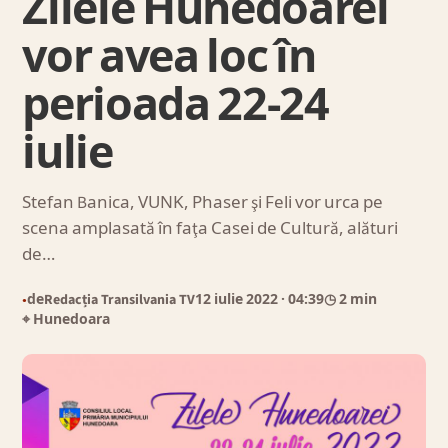
Zilele Hunedoarei
vor avea loc în
perioada 22-24
iulie
Stefan Banica, VUNK, Phaser şi Feli vor urca pe
scena amplasată în faţa Casei de Cultură, alături
de…
de
Redacția Transilvania TV
12 iulie 2022
· 04:39
◷ 2 min
●
⌖ Hunedoara