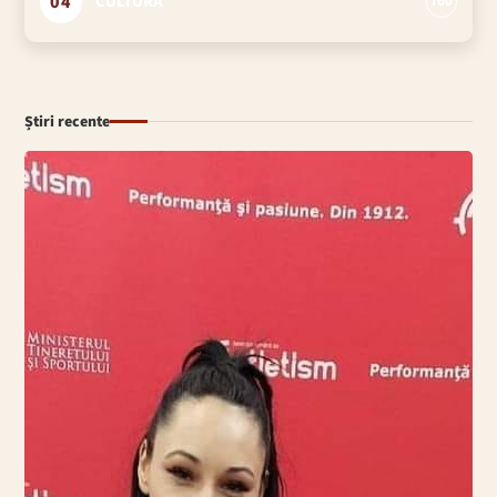
04
CULTURĂ
160
Știri recente