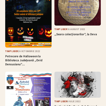
TIMP LIBER
16 AUGUST 2022
,,Seara colecționarilor”, la Deva
TIMP LIBER
26 OCTOMBRIE 2022
Petrecere de Halloween la
Biblioteca Județeană „Ovid
Densusianu”…
TIMP LIBER
8 IULIE 2022