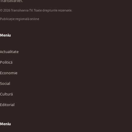
Transilvaniei.
© 2026 Transilvania TV. Toate drepturile rezervate.
Publicație regională online
Meniu
Actualitate
Politică
Economie
Social
Cultură
Editorial
Meniu