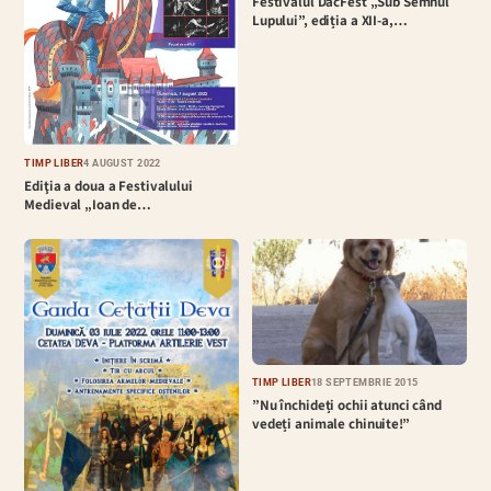
Festivalul DacFest „Sub Semnul
Lupului”, ediția a XII-a,…
TIMP LIBER
4 AUGUST 2022
Ediţia a doua a Festivalului
Medieval „Ioan de…
TIMP LIBER
18 SEPTEMBRIE 2015
”Nu închideți ochii atunci când
vedeți animale chinuite!”