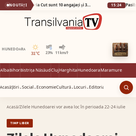
No, așa da! La Primăria Cut sunt 10 angajați și 38 de abonamente la telefon!
NOUTĂȚI
15:24
Senin
HUNEDOARA
31°C
23%
11 km/h
Alba
Bihor
Bistrița Năsăud
Cluj
Harghita
Hunedoara
Maramureș
Satu 
Acasă
Știri
Social
Economie
Cultură
Locuri
Editorial
⌄
⌄
⌄
⌄
Caut
Acasă
/
Zilele Hunedoarei vor avea loc în perioada 22-24 iulie
TIMP LIBER