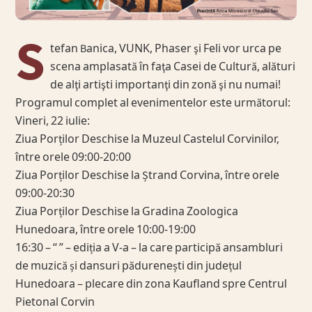
S
tefan Banica, VUNK, Phaser şi Feli vor urca pe
scena amplasată în faţa Casei de Cultură, alături
de alţi artişti importanţi din zonă şi nu numai!
Programul complet al evenimentelor este următorul:
Vineri, 22 iulie:
Ziua Porților Deschise la Muzeul Castelul Corvinilor,
între orele 09:00-20:00
Ziua Porților Deschise la Ștrand Corvina, între orele
09:00-20:30
Ziua Porților Deschise la Gradina Zoologica
Hunedoara, între orele 10:00-19:00
16:30 – “ ” – ediția a V-a – la care participă ansambluri
de muzică și dansuri pădurenești din județul
Hunedoara – plecare din zona Kaufland spre Centrul
Pietonal Corvin