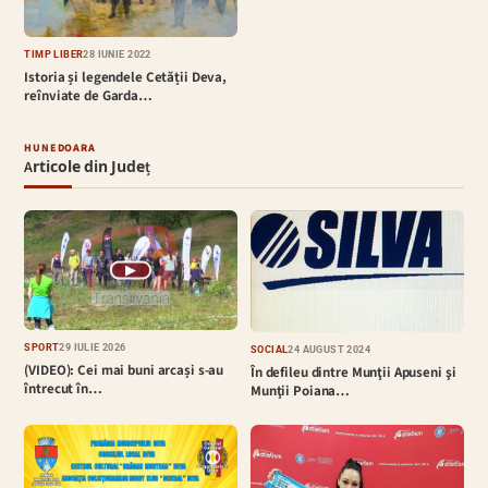
TIMP LIBER
28 IUNIE 2022
Istoria și legendele Cetății Deva,
reînviate de Garda…
HUNEDOARA
Articole din Județ
▶
SPORT
29 IULIE 2026
SOCIAL
24 AUGUST 2024
(VIDEO): Cei mai buni arcași s-au
În defileu dintre Munţii Apuseni şi
întrecut în…
Munţii Poiana…