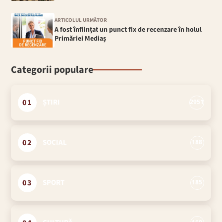
ARTICOLUL URMĂTOR
A fost înființat un punct fix de recenzare în holul
Primăriei Mediaș
Categorii populare
01
ȘTIRI
2951
02
SOCIAL
188
03
SPORT
185