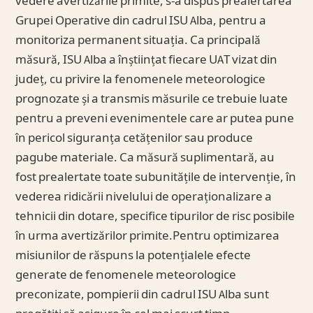
vedere avertizările primite, s-a dispus prealertarea
Grupei Operative din cadrul ISU Alba, pentru a
monitoriza permanent situația. Ca principală
măsură, ISU Alba a înștiințat fiecare UAT vizat din
județ, cu privire la fenomenele meteorologice
prognozate și a transmis măsurile ce trebuie luate
pentru a preveni evenimentele care ar putea pune
în pericol siguranța cetățenilor sau produce
pagube materiale. Ca măsură suplimentară, au
fost prealertate toate subunitățile de intervenție, în
vederea ridicării nivelului de operaționalizare a
tehnicii din dotare, specifice tipurilor de risc posibile
în urma avertizărilor primite.Pentru optimizarea
misiunilor de răspuns la potențialele efecte
generate de fenomenele meteorologice
preconizate, pompierii din cadrul ISU Alba sunt