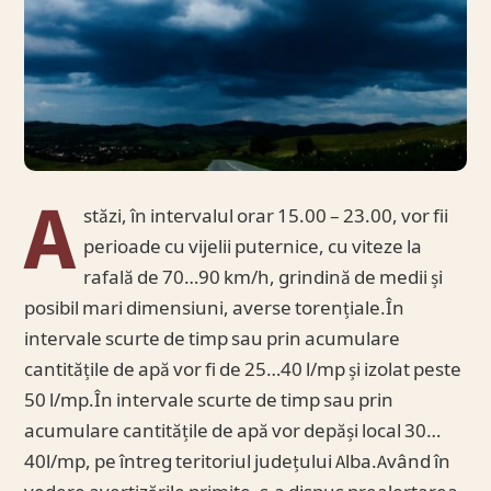
A
stăzi, în intervalul orar 15.00 – 23.00, vor fii
perioade cu vijelii puternice, cu viteze la
rafală de 70…90 km/h, grindină de medii și
posibil mari dimensiuni, averse torențiale.În
intervale scurte de timp sau prin acumulare
cantitățile de apă vor fi de 25…40 l/mp și izolat peste
50 l/mp.În intervale scurte de timp sau prin
acumulare cantitățile de apă vor depăși local 30…
40l/mp, pe întreg teritoriul județului Alba.Având în