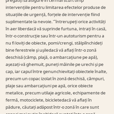
pregătiți să asigure în cel mai scurt timp
intervențiile pentru limitarea efectelor produse de
situațiile de urgență, forțele de intervenție fiind
suplimentate la nevoie. ̆ ̂ întrerupeți orice activități
în aer liberdacă vă suprinde furtuna, intrați în casă,
într-o construcţie sau într-un autoturism pentru a
nu fi loviți de obiecte, pomi/crengi, stâlpiînchideți
bine ferestrele şi uşiledacă vă aflați într-o zonă
deschisă (câmp, plajă, o ambarcaţiune pe apă),
așezați-vă ghemuit, puneți mâinile pe urechi şi pe
cap, iar capul între genunchievitați obiectele înalte,
precum un copac izolat în zonă deschisă, câmpuri,
plaje sau ambarcaţiuni pe apă, orice obiecte
metalice, precum utilaje agricole, echipamente de
fermă, motociclete, bicicletedacă vă aflați în
pădure, căutați adăpost într-o zonă în care sunt