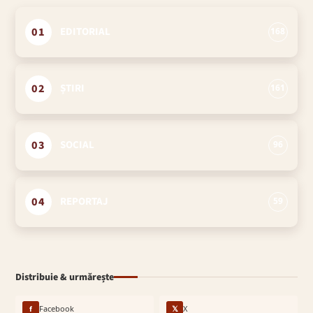
01
EDITORIAL
168
02
ȘTIRI
161
03
SOCIAL
96
04
REPORTAJ
59
Distribuie & urmărește
f
Facebook
𝕏
X