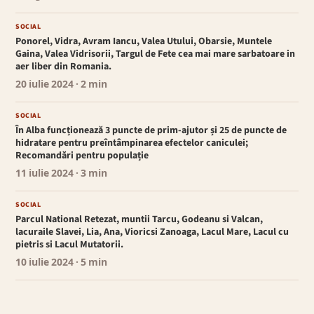
SOCIAL
Ponorel, Vidra, Avram Iancu, Valea Utului, Obarsie, Muntele
Gaina, Valea Vidrisorii, Targul de Fete cea mai mare sarbatoare in
aer liber din Romania.
20 iulie 2024
· 2 min
SOCIAL
În Alba funcționează 3 puncte de prim-ajutor și 25 de puncte de
hidratare pentru preîntâmpinarea efectelor caniculei;
Recomandări pentru populație
11 iulie 2024
· 3 min
SOCIAL
Parcul National Retezat, muntii Tarcu, Godeanu si Valcan,
lacuraile Slavei, Lia, Ana, Vioricsi Zanoaga, Lacul Mare, Lacul cu
pietris si Lacul Mutatorii.
10 iulie 2024
· 5 min