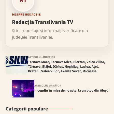
RT
DESPRE REDACȚIE
Redacția Transilvania TV
Știri, reportaje și informații verificate din
județele Transilvaniei.
ARTICOLUL ANTERIOR
Tarnava Mare, Tarnava Mica, Biertan, Valea Viilor,
Târnava, Blăjel, Dârlos, Hoghilag, Laslea, Ațel,
Brateiu, Valea Viilor, Axente Sever, Micăsasa.
ARTICOLUL URMĂTOR
Incendiu în miez de noapte, la un bloc din Aleșd
Categorii populare