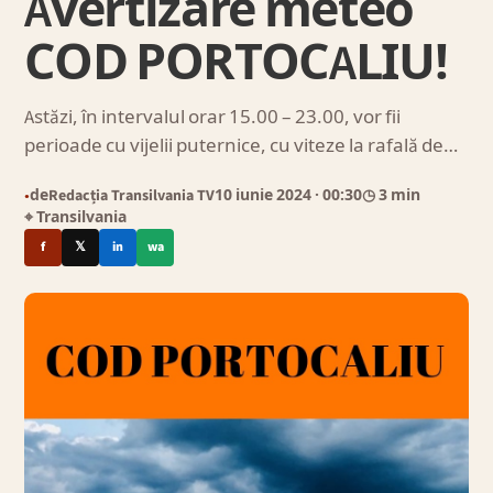
Avertizare meteo
COD PORTOCALIU!
Astăzi, în intervalul orar 15.00 – 23.00, vor fii
perioade cu vijelii puternice, cu viteze la rafală de…
de
Redacția Transilvania TV
10 iunie 2024
· 00:30
◷ 3 min
●
⌖ Transilvania
f
𝕏
in
wa