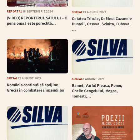
REPORTAJ
18 SEPTEMBRIE 2024
SOCIAL
19 AUGUST 2024
(VIDEO) REPORTERUL SATULUI – O
Cetatea Tricule, Defileul Cazanele
pensionară este poreclită…
Dunarii, Orsova, Svinita, Dubova,
…
SOCIAL
12 AUGUST 2024
SOCIAL
8 AUGUST 2024
România continuă să sprijine
Ramet, Varful Pleasa, Ponor,
Grecia în combaterea incendiilor
Cheile Geogelului, Mogos,
Tomesti,…