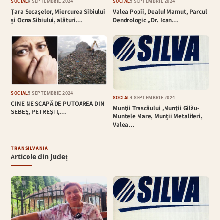
SOCIAL
9 SEPTEMBRIE 2024
SOCIAL
5 SEPTEMBRIE 2024
Țara Secașelor, Miercurea Sibiului
Valea Popii, Dealul Mamut, Parcul
și Ocna Sibiului, alături…
Dendrologic „Dr. Ioan…
SOCIAL
5 SEPTEMBRIE 2024
SOCIAL
4 SEPTEMBRIE 2024
CINE NE SCAPĂ DE PUTOAREA DIN
Munții Trascăului ,Munţii Gilău-
SEBEȘ, PETREȘTI,…
Muntele Mare, Munţii Metaliferi,
Valea…
TRANSILVANIA
Articole din Județ