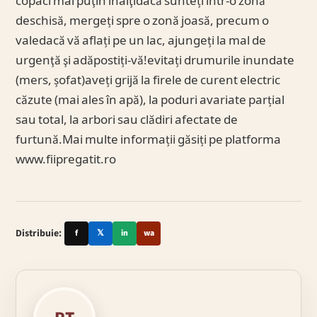
copaci mai puţin înalţidacă sunteți într-o zonă
deschisă, mergeți spre o zonă joasă, precum o
valedacă vă aflați pe un lac, ajungeți la mal de
urgenţă şi adăpostiți-vă!evitați drumurile inundate
(mers, șofat)aveți grijă la firele de curent electric
căzute (mai ales în apă), la poduri avariate parțial
sau total, la arbori sau clădiri afectate de
furtună.Mai multe informații găsiți pe platforma
www.fiipregatit.ro
Distribuie:
f
𝕏
in
wa