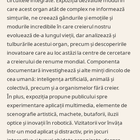
circuitele integrate. Expoziția dezvăluie modul în
care acest organ atât de complex ne informează
simțurile, ne creează gândurile și emoțiile și
modurile incredibile în care creierul nostru
evoluează de-a lungul vieții, dar analizează și
tulburările acestui organ, precum și descoperirile
inovatoare care au loc astăzi la centre de cercetare
a creierului de renume mondial. Componenta
documentară investighează și alte minți dincolo de
cea umană: inteligența artificială, animală și
colectivă, precum și a organismelor fără creier.
În plus, expoziția propune publicului spre
experimentare aplicații multimedia, elemente de
scenografie artistică, machete, butaforii, iluzii
optice și inovații în robotică. Vizitatorii vor învăța
într-un mod aplicat și distractiv, prin jocuri