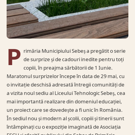
P
rimăria Municipiului Sebeș a pregătit o serie
de surprize și de cadouri inedite pentru toți
copiii, în preajma sărbătorii de 1 Iunie.
Maratonul surprizelor începe în data de 29 mai, cu
o invitație deschisă adresată întregii comunități de
a vizita noul sediu al Liceului Tehnologic Sebeș, cea
mai importantă realizare din domeniul educației,
un proiect care se dovedește a fi unic în România.
În sediul nou și modern al școlii, copiii și tinerii sunt
întâmpinați cu o expoziție imaginată de Asociația