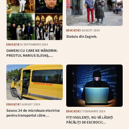
EDUCAȚIE
8 AUGUST 2024
Statuia din Zagreb.
EDUCAȚIE
10 SEPTEMBRIE 2024
OAMENI CU CARE NE MÂNDRIM:
PREOTUL MARIUS SLEVAȘ,…
EDUCAȚIE
7 AUGUST 2024
Sosesc 24 de microbuze electrice
EDUCAȚIE
27 FEBRUARIE 2024
pentru transportul către…
FIȚI VIGILENȚI, NU VĂ LĂSAȚI
PĂCĂLIȚI DE ESCROCI!…