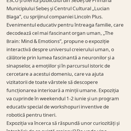
ESCU și oferită publicului din Sebeș de Primăria
Municipiului Sebeș și Centrul Cultural „Lucian
Blaga”, cu sprijinul companiei Lincoln Plus.
Evenimentul educativ pentru întreaga familie, care
decodează cel mai fascinant organ uman, „The
Brain: Mind & Emotions”, propune o expoziție
interactivă despre universul creierului uman, o
călătorie prin lumea fascinantă a neuronilor și a
sinapselor, a emoțiilor și în parcursul istoric de
cercetare a acestui domeniu, care va ajuta
vizitatorii de toate vârstele să descopere
funcționarea interioară a minții umane. Expoziția
va cuprinde în weekendul 1-2 iunie și un program
educativ special de workshopuri inventive de
robotică pentru tineri.
Expoziția va încerca să răspundă unor curiozități și