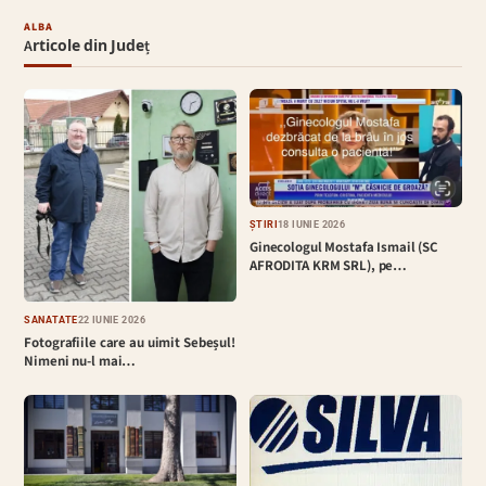
ALBA
Articole din Județ
ȘTIRI
18 IUNIE 2026
Ginecologul Mostafa Ismail (SC
AFRODITA KRM SRL), pe…
SĂNĂTATE
22 IUNIE 2026
Fotografiile care au uimit Sebeșul!
Nimeni nu-l mai…