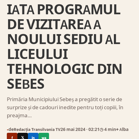
IATA PROGRAMUL
DE VIZITAREA A
NOULUI SEDIU AL
LICEULUI
TEHNOLOGIC DIN
SEBES
Primăria Municipiului Sebeș a pregătit o serie de
surprize și de cadouri inedite pentru toți copiii, în
preajma…
de
Redacția Transilvania TV
26 mai 2024
· 02:21
◷ 4 min
⌖ Alba
●
f
𝕏
in
wa