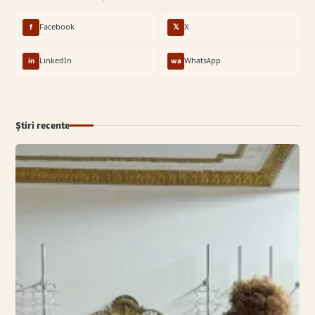
f
Facebook
𝕏
X
in
LinkedIn
wa
WhatsApp
Știri recente