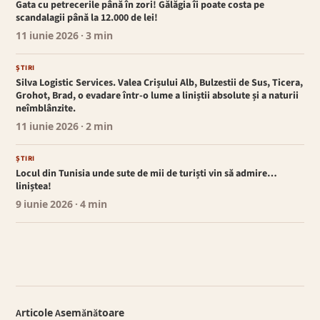
Gata cu petrecerile până în zori! Gălăgia îi poate costa pe
scandalagii până la 12.000 de lei!
11 iunie 2026
· 3 min
ȘTIRI
Silva Logistic Services. Valea Crișului Alb, Bulzestii de Sus, Ticera,
Grohot, Brad, o evadare într-o lume a liniștii absolute și a naturii
neîmblânzite.
11 iunie 2026
· 2 min
ȘTIRI
Locul din Tunisia unde sute de mii de turiști vin să admire…
liniștea!
9 iunie 2026
· 4 min
Articole Asemănătoare