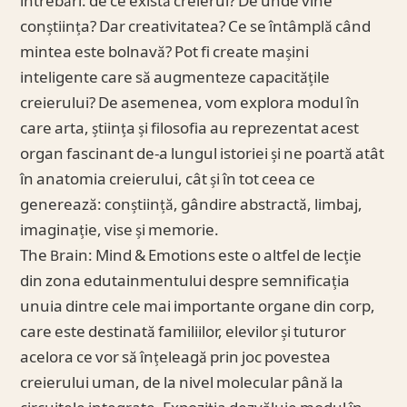
întrebări: de ce există creierul? De unde vine
conștiința? Dar creativitatea? Ce se întâmplă când
mintea este bolnavă? Pot fi create mașini
inteligente care să augmenteze capacitățile
creierului? De asemenea, vom explora modul în
care arta, știința și filosofia au reprezentat acest
organ fascinant de-a lungul istoriei și ne poartă atât
în anatomia creierului, cât și în tot ceea ce
generează: conștiință, gândire abstractă, limbaj,
imaginație, vise și memorie.
The Brain: Mind & Emotions este o altfel de lecție
din zona edutainmentului despre semnificația
unuia dintre cele mai importante organe din corp,
care este destinată familiilor, elevilor și tuturor
acelora ce vor să înțeleagă prin joc povestea
creierului uman, de la nivel molecular până la