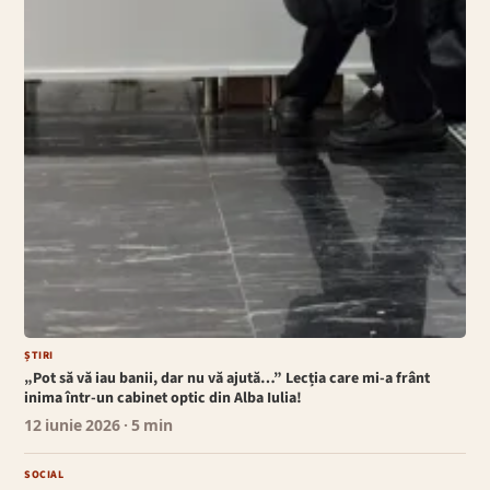
ȘTIRI
„Pot să vă iau banii, dar nu vă ajută…” Lecția care mi-a frânt
inima într-un cabinet optic din Alba Iulia!
12 iunie 2026
· 5 min
SOCIAL