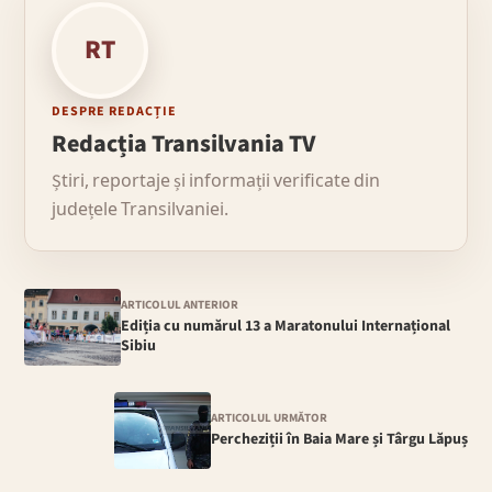
RT
DESPRE REDACȚIE
Redacția Transilvania TV
Știri, reportaje și informații verificate din
județele Transilvaniei.
ARTICOLUL ANTERIOR
Ediția cu numărul 13 a Maratonului Internațional
Sibiu
ARTICOLUL URMĂTOR
Percheziții în Baia Mare și Târgu Lăpuș