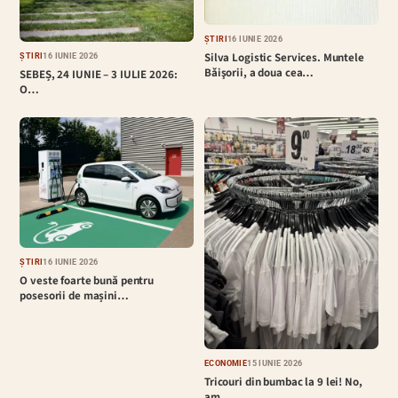
ȘTIRI
16 IUNIE 2026
Silva Logistic Services. Muntele
ȘTIRI
16 IUNIE 2026
Bǎişorii, a doua cea…
SEBEȘ, 24 IUNIE – 3 IULIE 2026:
O…
ȘTIRI
16 IUNIE 2026
O veste foarte bună pentru
posesorii de mașini…
ECONOMIE
15 IUNIE 2026
Tricouri din bumbac la 9 lei! No,
am…