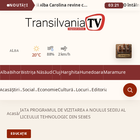
De la 1 Mai: Garda Cetății Alba Carolina revine cu salve de tun și un spectacol istoric de excepție
NOUTĂȚI
03:21
Senin
ALBA
20°C
88%
2 km/h
Alba
Bihor
Bistrița Năsăud
Cluj
Harghita
Hunedoara
Maramureș
Satu 
Acasă
Știri
Social
Economie
Cultură
Locuri
Editorial
⌄
⌄
⌄
⌄
Caut
IATA PROGRAMUL DE VIZITAREA A NOULUI SEDIU AL
Acasă
/
LICEULUI TEHNOLOGIC DIN SEBES
EDUCAȚIE