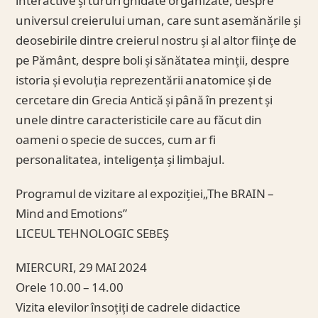
interactive și tururi ghidate organizate, despre
universul creierului uman, care sunt asemănările și
deosebirile dintre creierul nostru și al altor ființe de
pe Pământ, despre boli și sănătatea minții, despre
istoria și evoluția reprezentării anatomice și de
cercetare din Grecia Antică și până în prezent și
unele dintre caracteristicile care au făcut din
oameni o specie de succes, cum ar fi
personalitatea, inteligența și limbajul.
Programul de vizitare al expoziției„The BRAIN –
Mind and Emotions”
LICEUL TEHNOLOGIC SEBEȘ
MIERCURI, 29 MAI 2024
Orele 10.00 – 14.00
Vizita elevilor însoțiți de cadrele didactice