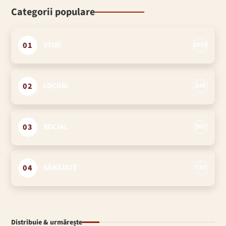
Categorii populare
01
ȘTIRI
2695
02
LOCURI
346
03
SOCIAL
262
04
SĂNĂTATE
134
Distribuie & urmărește