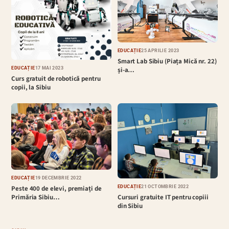
EDUCAȚIE
25 APRILIE 2023
Smart Lab Sibiu (Piața Mică nr. 22)
EDUCAȚIE
17 MAI 2023
și-a…
Curs gratuit de robotică pentru
copii, la Sibiu
EDUCAȚIE
19 DECEMBRIE 2022
EDUCAȚIE
21 OCTOMBRIE 2022
Peste 400 de elevi, premiați de
Cursuri gratuite IT pentru copiii
Primăria Sibiu…
din Sibiu