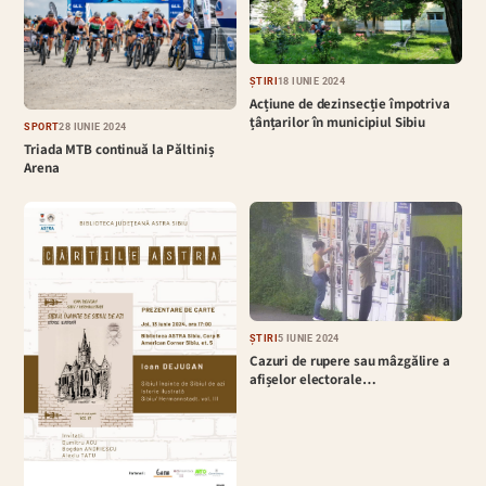
ȘTIRI
18 IUNIE 2024
Acțiune de dezinsecție împotriva
țânțarilor în municipiul Sibiu
SPORT
28 IUNIE 2024
Triada MTB continuă la Păltiniș
Arena
ȘTIRI
5 IUNIE 2024
Cazuri de rupere sau mâzgălire a
afișelor electorale…