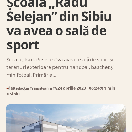
Școala „Radu
Selejan” din Sibiu
va avea o sală de
sport
Școala „Radu Selejan” va avea o sală de sport și
terenuri exterioare pentru handbal, baschet și
minifotbal. Primăria…
de
Redacția Transilvania TV
24 aprilie 2023
· 06:24
◷ 1 min
●
⌖ Sibiu