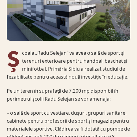
Ș
coala „Radu Selejan” va avea o sală de sport și
terenuri exterioare pentru handbal, baschet și
minifotbal. Primăria Sibiu a realizat studiul de
fezabilitate pentru această nouă investiție în educație.
Pe un teren în suprafață de 7.200 mp disponibil în
perimetrul școlii Radu Selejan se vor amenaja:
– o sală de sport cu vestiare, dușuri, grupuri sanitare,
cabinete pentru profesorii de sport și magazie pentru
materialele sportive. Clădirea va fi dotată cu pompe de
căldură aer-apă, 200 de panouri fotovoltaice și 8