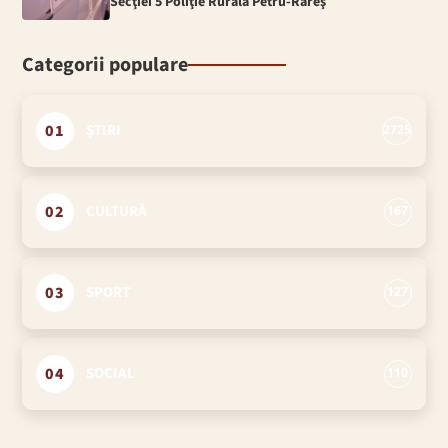
Secţiei 5 Poliţie Rurală Petru-Rareş
Categorii populare
01
ȘTIRI
2725
02
CULTURĂ
167
03
SPORT
127
04
SOCIAL
110