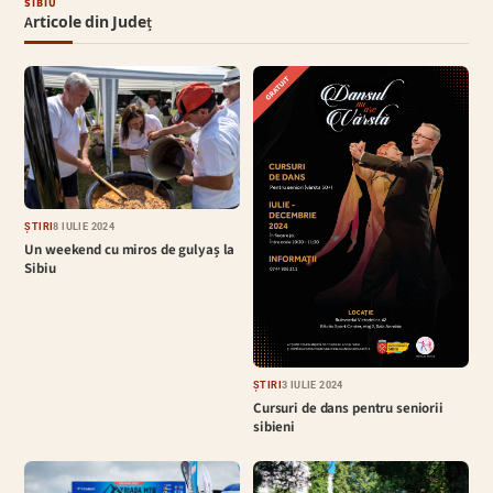
SIBIU
Articole din Județ
ȘTIRI
8 IULIE 2024
Un weekend cu miros de gulyaș la
Sibiu
ȘTIRI
3 IULIE 2024
Cursuri de dans pentru seniorii
sibieni