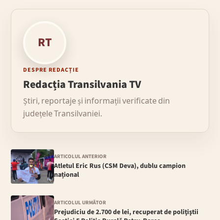
RT
DESPRE REDACȚIE
Redacția Transilvania TV
Știri, reportaje și informații verificate din
județele Transilvaniei.
ARTICOLUL ANTERIOR
Atletul Eric Rus (CSM Deva), dublu campion
național
ARTICOLUL URMĂTOR
Prejudiciu de 2.700 de lei, recuperat de poliţiştii