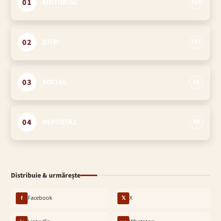
01
EDITORIAL
168
02
ȘTIRI
161
03
SOCIAL
96
04
REPORTAJ
59
Distribuie & urmărește
f
Facebook
𝕏
X