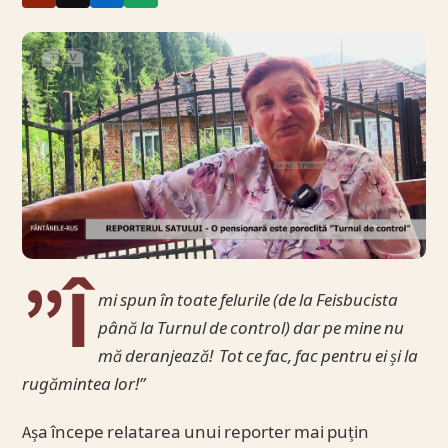
”Î
mi spun în toate felurile (de la Feisbucista
până la Turnul de control) dar pe mine nu
mă deranjează! Tot ce fac, fac pentru ei și la
rugămintea lor!”
Așa începe relatarea unui reporter mai puțin