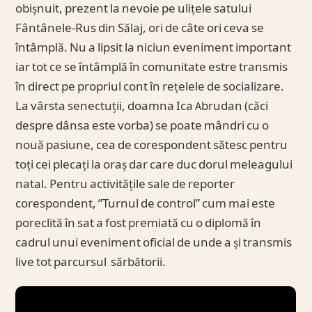
obișnuit, prezent la nevoie pe ulițele satului
Fântânele-Rus din Sălaj, ori de câte ori ceva se
întâmplă. Nu a lipsit la niciun eveniment important
iar tot ce se întâmplă în comunitate estre transmis
în direct pe propriul cont în rețelele de socializare.
La vârsta senectuții, doamna Ica Abrudan (căci
despre dânsa este vorba) se poate mândri cu o
nouă pasiune, cea de corespondent sătesc pentru
toți cei plecați la oraș dar care duc dorul meleagului
natal. Pentru activitățile sale de reporter
corespondent, ”Turnul de control” cum mai este
poreclită în sat a fost premiată cu o diplomă în
cadrul unui eveniment oficial de unde a și transmis
live tot parcursul sărbătorii.