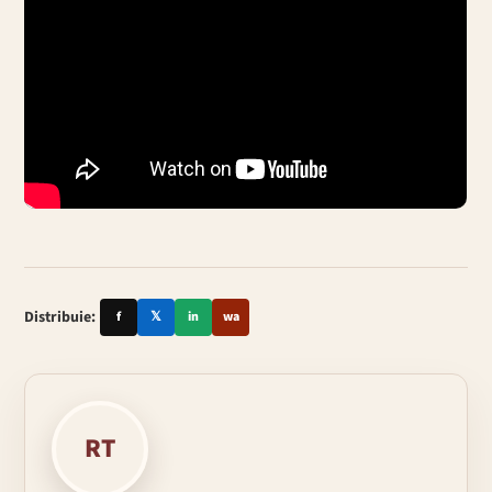
Distribuie:
f
𝕏
in
wa
RT