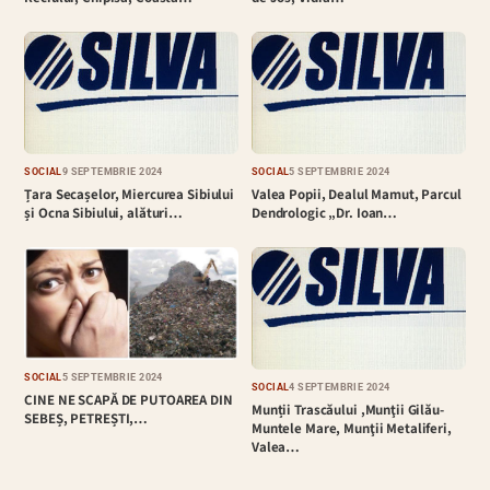
SOCIAL
9 SEPTEMBRIE 2024
SOCIAL
5 SEPTEMBRIE 2024
Țara Secașelor, Miercurea Sibiului
Valea Popii, Dealul Mamut, Parcul
și Ocna Sibiului, alături…
Dendrologic „Dr. Ioan…
SOCIAL
5 SEPTEMBRIE 2024
SOCIAL
4 SEPTEMBRIE 2024
CINE NE SCAPĂ DE PUTOAREA DIN
Munții Trascăului ,Munţii Gilău-
SEBEȘ, PETREȘTI,…
Muntele Mare, Munţii Metaliferi,
Valea…