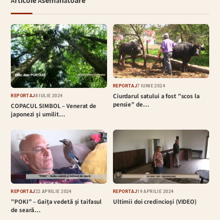
Articole Asemănătoare
REPORTAJ
7 IUNIE 2024
Ciurdarul satului a fost ”scos la
REPORTAJ
8 IULIE 2024
pensie” de…
COPACUL SIMBOL – Venerat de
japonezi și umilit…
REPORTAJ
22 APRILIE 2024
REPORTAJ
19 APRILIE 2024
”POKI” – Gaița vedetă și taifasul
Ultimii doi credincioși (VIDEO)
de seară…