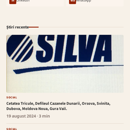
in
LinkedIn
wa
WhatsApp
Știri recente
SOCIAL
Cetatea Tricule, Defileul Cazanele Dunarii, Orsova, Svinita,
Dubova, Moldova Noua, Gura Vaii.
19 august 2024
· 3 min
SOCIAL