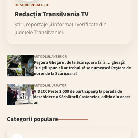
DESPRE REDACȚIE
Redacția Transilvania TV
Știri, reportaje și informații verificate din
județele Transilvaniei.
ARTICOLUL ANTERIOR
Peștera Ghețarul de la Scărișoara fǎrǎ … gheațǎ!
Turiştii spun cǎ ar trebui sǎ se numeascǎ Peştera de
noroi de la Scǎrişoara!
ARTICOLUL URMĂTOR
VIDEO: Peste 1.000 de participanți la parada de
deschidere a Sărbătorii Castanelor, ediția din acest
an
Categorii populare