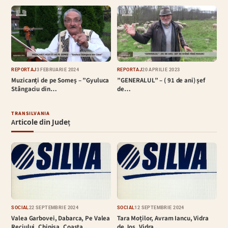
REPORTAJ
3 FEBRUARIE 2024
REPORTAJ
20 APRILIE 2023
Muzicanți de pe Someș – ”Gyuluca
”GENERALUL” – ( 91 de ani) șef
Stângaciu din…
de…
TRANSILVANIA
Articole din Județ
SOCIAL
22 SEPTEMBRIE 2024
SOCIAL
12 SEPTEMBRIE 2024
Valea Garbovei, Dabarca, Pe Valea
Tara Moților, Avram Iancu, Vidra
Reciului, Chipisa, Coasta…
de Jos, Vidra…