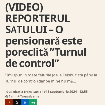
(VIDEO)
REPORTERUL
SATULUI – O
pensionară este
poreclită ”Turnul
de control”
”Îmi spun în toate felurile (de la Feisbucista până la
Turnul de control) dar pe mine nu mă…
de
Redacția Transilvania TV
18 septembrie 2024
· 12:55
●
◷ 1 min
⌖ Transilvania
f
𝕏
in
wa