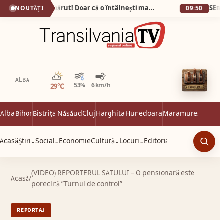
Bunătatea n-a dispărut! Doar că o întâlnești mai rar…
NOUTĂȚI
09:50
Parțial noros
ALBA
29°C
53%
6 km/h
Alba
Bihor
Bistrița Năsăud
Cluj
Harghita
Hunedoara
Maramureș
Satu 
Acasă
Știri
Social
Economie
Cultură
Locuri
Editorial
⌄
⌄
⌄
⌄
Caut
(VIDEO) REPORTERUL SATULUI – O pensionară este
Acasă
/
poreclită ”Turnul de control”
REPORTAJ