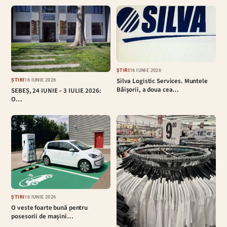
ȘTIRI
16 IUNIE 2026
Silva Logistic Services. Muntele
ȘTIRI
16 IUNIE 2026
Bǎişorii, a doua cea…
SEBEȘ, 24 IUNIE – 3 IULIE 2026:
O…
ȘTIRI
16 IUNIE 2026
O veste foarte bună pentru
posesorii de mașini…