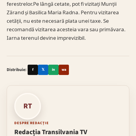
ferestrelor.Pe lângă cetate, pot fi vizitaţi Munţii
Zărand şi Basilica Maria Radna. Pentru vizitarea
cetăţii, nu este necesară plata unei taxe. Se
recomandă vizitarea acesteia vara sau primăvara.
Iarna terenul devine imprevizibil.
Distribuie:
f
𝕏
in
wa
RT
DESPRE REDACȚIE
Redacția Transilvania TV