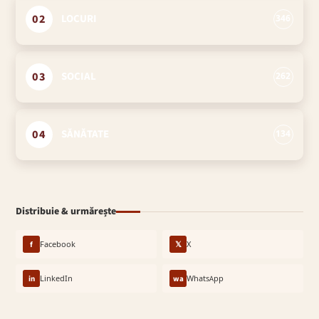
02
LOCURI
346
03
SOCIAL
262
04
SĂNĂTATE
134
Distribuie & urmărește
f
Facebook
𝕏
X
in
LinkedIn
wa
WhatsApp