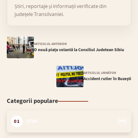
Știri, reportaje și informații verificate din
județele Transilvaniei.
ARTICOLUL ANTERIOR
O nouă piața volantă la Consiliul Judetean Sibiu
ARTICOLUL URMĂTOR
Accident rutier în Buzești
Categorii populare
01
ȘTIRI
2695