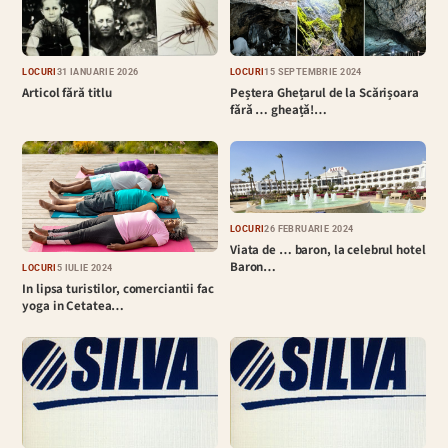
LOCURI
31 IANUARIE 2026
LOCURI
15 SEPTEMBRIE 2024
Articol fără titlu
Peștera Ghețarul de la Scărișoara
fǎrǎ … gheațǎ!…
LOCURI
26 FEBRUARIE 2024
Viata de … baron, la celebrul hotel
Baron…
LOCURI
5 IULIE 2024
In lipsa turistilor, comerciantii fac
yoga in Cetatea…