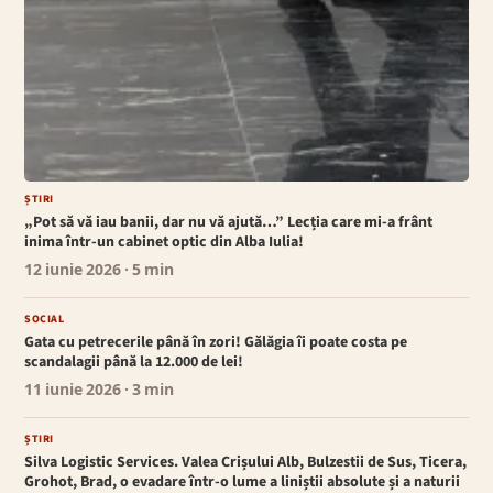
ȘTIRI
„Pot să vă iau banii, dar nu vă ajută…” Lecția care mi-a frânt
inima într-un cabinet optic din Alba Iulia!
12 iunie 2026
· 5 min
SOCIAL
Gata cu petrecerile până în zori! Gălăgia îi poate costa pe
scandalagii până la 12.000 de lei!
11 iunie 2026
· 3 min
ȘTIRI
Silva Logistic Services. Valea Crișului Alb, Bulzestii de Sus, Ticera,
Grohot, Brad, o evadare într-o lume a liniștii absolute și a naturii