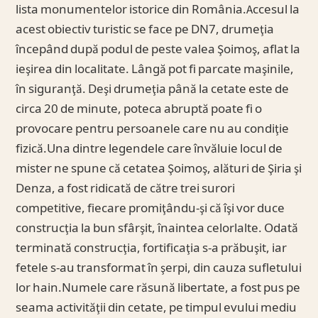
lista monumentelor istorice din România.Accesul la
acest obiectiv turistic se face pe DN7, drumeţia
începând după podul de peste valea Şoimoş, aflat la
ieşirea din localitate. Lângă pot fi parcate maşinile,
în siguranţă. Deşi drumeţia până la cetate este de
circa 20 de minute, poteca abruptă poate fi o
provocare pentru persoanele care nu au condiţie
fizică.Una dintre legendele care învăluie locul de
mister ne spune că cetatea Şoimoş, alături de Şiria şi
Denza, a fost ridicată de către trei surori
competitive, fiecare promiţându-şi că îşi vor duce
construcţia la bun sfârşit, înaintea celorlalte. Odată
terminată construcţia, fortificaţia s-a prăbuşit, iar
fetele s-au transformat în şerpi, din cauza sufletului
lor hain.Numele care răsună libertate, a fost pus pe
seama activităţii din cetate, pe timpul evului mediu