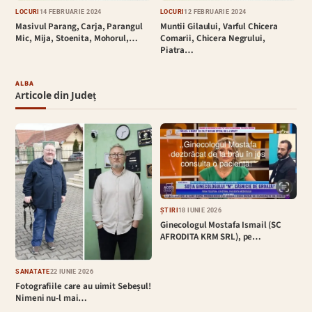
LOCURI
14 FEBRUARIE 2024
LOCURI
12 FEBRUARIE 2024
Masivul Parang, Carja, Parangul
Muntii Gilaului, Varful Chicera
Mic, Mija, Stoenita, Mohorul,…
Comarii, Chicera Negrului,
Piatra…
ALBA
Articole din Județ
ȘTIRI
18 IUNIE 2026
Ginecologul Mostafa Ismail (SC
AFRODITA KRM SRL), pe…
SĂNĂTATE
22 IUNIE 2026
Fotografiile care au uimit Sebeșul!
Nimeni nu-l mai…