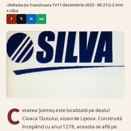
de
Redacția Transilvania TV
11 decembrie 2023
· 06:21
◷ 2 min
●
⌖ Alba
f
𝕏
in
wa
C
etatea Şoimoş este localizată pe dealul
Cioaca Tăutului, vizavi de Lipova. Construită
începând cu anul 1278, aceasta se află pe