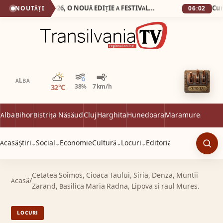
SEBEȘ: 15-17 MAI 2026, O NOUĂ EDIȚIE A FESTIVALULUI INTERNAȚIONAL „LUCIAN BLAGA” Spectacole și concursuri, cărți de calitate și conferințe științifice, în cadrul unui demers cultural de tradiție
NOUTĂȚI
06:02
Parțial noros
ALBA
32°C
38%
7 km/h
Alba
Bihor
Bistrița Năsăud
Cluj
Harghita
Hunedoara
Maramureș
Satu 
Acasă
Știri
Social
Economie
Cultură
Locuri
Editorial
⌄
⌄
⌄
⌄
Caut
Cetatea Soimos, Cioaca Taului, Siria, Denza, Muntii
Acasă
/
Zarand, Basilica Maria Radna, Lipova si raul Mures.
LOCURI