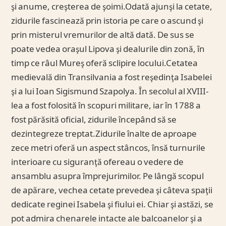
şi anume, creşterea de şoimi.Odată ajunşi la cetate,
zidurile fascinează prin istoria pe care o ascund şi
prin misterul vremurilor de altă dată. De sus se
poate vedea oraşul Lipova şi dealurile din zonă, în
timp ce râul Mureş oferă sclipire locului.Cetatea
medievală din Transilvania a fost reşedinţa Isabelei
şi a lui Ioan Sigismund Szapolya. În secolul al XVIII-
lea a fost folosită în scopuri militare, iar în 1788 a
fost părăsită oficial, zidurile începând să se
dezintegreze treptat.Zidurile înalte de aproape
zece metri oferă un aspect stâncos, însă turnurile
interioare cu siguranţă ofereau o vedere de
ansamblu asupra împrejurimilor. Pe lângă scopul
de apărare, vechea cetate prevedea şi câteva spaţii
dedicate reginei Isabela şi fiului ei. Chiar şi astăzi, se
pot admira chenarele intacte ale balcoanelor şi a