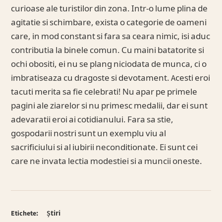
curioase ale turistilor din zona. Intr-o lume plina de
agitatie si schimbare, exista o categorie de oameni
care, in mod constant si fara sa ceara nimic, isi aduc
contributia la binele comun. Cu maini batatorite si
ochi obositi, ei nu se plang niciodata de munca, ci o
imbratiseaza cu dragoste si devotament. Acesti eroi
tacuti merita sa fie celebrati! Nu apar pe primele
pagini ale ziarelor si nu primesc medalii, dar ei sunt
adevaratii eroi ai cotidianului. Fara sa stie,
gospodarii nostri sunt un exemplu viu al
sacrificiului si al iubirii neconditionate. Ei sunt cei
care ne invata lectia modestiei si a muncii oneste.
Etichete:
Știri