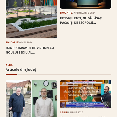
EDUCAȚIE
27 FEBRUARIE 2024
FIȚI VIGILENȚI, NU VĂ LĂSAȚI
PĂCĂLIȚI DE ESCROCI!…
EDUCAȚIE
26 MAI 2024
IATA PROGRAMUL DE VIZITAREA A
NOULUI SEDIU AL…
ALBA
Articole din Județ
ȘTIRI
18 IUNIE 2026