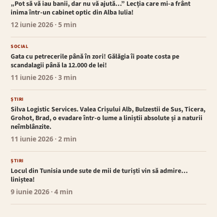
„Pot să vă iau banii, dar nu vă ajută…” Lecția care mi-a frânt
inima într-un cabinet optic din Alba Iulia!
12 iunie 2026
· 5 min
SOCIAL
Gata cu petrecerile până în zori! Gălăgia îi poate costa pe
scandalagii până la 12.000 de lei!
11 iunie 2026
· 3 min
ȘTIRI
Silva Logistic Services. Valea Crișului Alb, Bulzestii de Sus, Ticera,
Grohot, Brad, o evadare într-o lume a liniștii absolute și a naturii
neîmblânzite.
11 iunie 2026
· 2 min
ȘTIRI
Locul din Tunisia unde sute de mii de turiști vin să admire…
liniștea!
9 iunie 2026
· 4 min