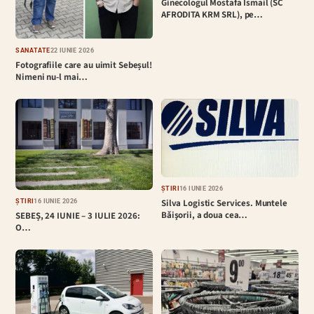
Ginecologul Mostafa Ismail (SC
AFRODITA KRM SRL), pe…
SĂNĂTATE
22 IUNIE 2026
Fotografiile care au uimit Sebeșul!
Nimeni nu-l mai…
ȘTIRI
16 IUNIE 2026
Silva Logistic Services. Muntele
ȘTIRI
16 IUNIE 2026
Bǎişorii, a doua cea…
SEBEȘ, 24 IUNIE – 3 IULIE 2026:
O…