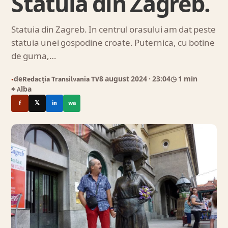
Statuia din Zagreb.
Statuia din Zagreb. In centrul orasului am dat peste
statuia unei gospodine croate. Puternica, cu botine
de guma,…
de
Redacția Transilvania TV
8 august 2024
· 23:04
◷ 1 min
●
⌖ Alba
f
𝕏
in
wa