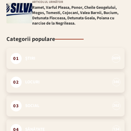
ARTICOLUL URMĂTOR
Ramet, Varful Pleasa, Ponor, Cheile Geogelului,
Mogos, Tomesti, Cojocani, Valea Barnii, Bucium,
Detunata Flocoasa, Detunata Goala, Poiana cu
narcise de la Negrileasa.
Categorii populare
01
ȘTIRI
2695
02
LOCURI
346
03
SOCIAL
262
04
SĂNĂTATE
134