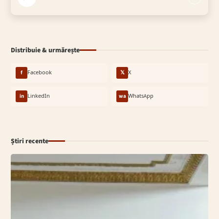
Distribuie & urmărește
f
Facebook
𝕏
X
in
LinkedIn
wa
WhatsApp
Știri recente