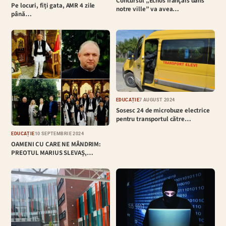
Concursul „Echos français dans
Pe locuri, fiți gata, AMR 4 zile
notre ville” va avea…
până…
EDUCAȚIE
7 AUGUST 2024
Sosesc 24 de microbuze electrice
pentru transportul către…
EDUCAȚIE
10 SEPTEMBRIE 2024
OAMENI CU CARE NE MÂNDRIM:
PREOTUL MARIUS SLEVAȘ,…