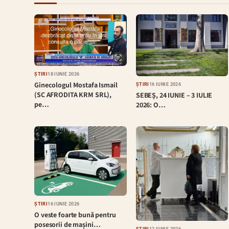
ȘTIRI
18 IUNIE 2026
Ginecologul Mostafa Ismail
ȘTIRI
16 IUNIE 2026
(SC AFRODITA KRM SRL),
SEBEȘ, 24 IUNIE – 3 IULIE
pe…
2026: O…
ȘTIRI
16 IUNIE 2026
O veste foarte bună pentru
posesorii de mașini…
ȘTIRI
12 IUNIE 2026