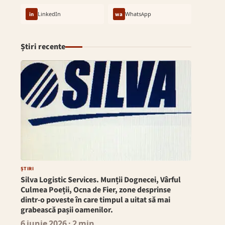
in
LinkedIn
wa
WhatsApp
Știri recente
ȘTIRI
Silva Logistic Services. Munții Dognecei, Vârful
Culmea Poeții, Ocna de Fier, zone desprinse
dintr-o poveste în care timpul a uitat să mai
grabească pașii oamenilor.
6 iunie 2026
· 2 min