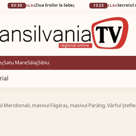
Ziua Eroilor la Sebeș
Secretul din Alba I
30
ALBA
13:23
ALBA
eș
Satu Mare
Sălaj
Sibiu
rial
ții Meridionali, masivul Făgăraș, masivul Parâng, Vârful Ștefleș