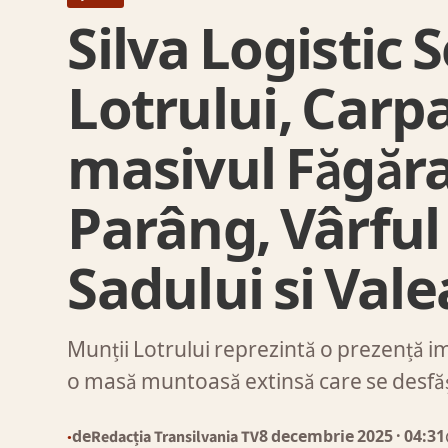
Silva Logistic 
Lotrului, Carpa
masivul Făgăra
Parâng, Vârful 
Sadului si Vale
Munții Lotrului reprezintă o prezență i
o masă muntoasă extinsă care se desf
de
Redacția Transilvania TV
8 decembrie 2025
· 04:31
●