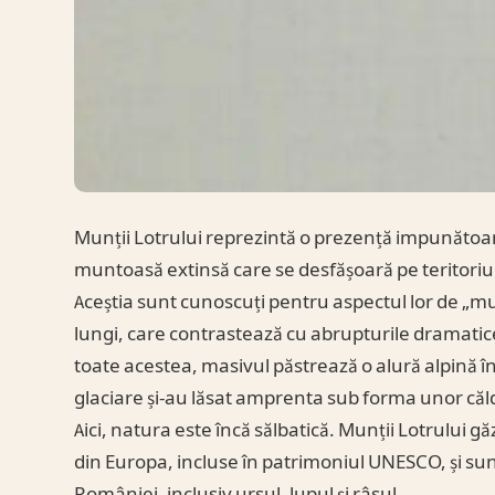
Munții Lotrului reprezintă o prezență impunătoar
muntoasă extinsă care se desfășoară pe teritoriul 
Aceștia sunt cunoscuți pentru aspectul lor de „m
lungi, care contrastează cu abrupturile dramatic
toate acestea, masivul păstrează o alură alpină în
glaciare și-au lăsat amprenta sub forma unor căld
Aici, natura este încă sălbatică. Munții Lotrului g
din Europa, incluse în patrimoniul UNESCO, și su
României, inclusiv ursul, lupul și râsul.