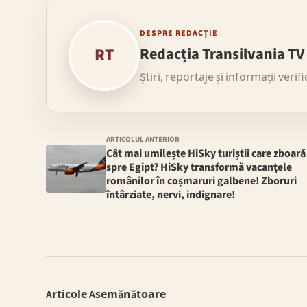
DESPRE REDACȚIE
RT
Redacția Transilvania TV
Știri, reportaje și informații verif
ARTICOLUL ANTERIOR
Cât mai umilește HiSky turiștii care zboară
spre Egipt? HiSky transformă vacanțele
românilor în coșmaruri galbene! Zboruri
întârziate, nervi, indignare!
Articole Asemănătoare