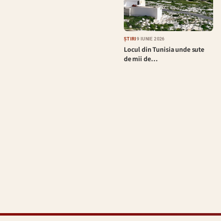
ȘTIRI
9 IUNIE 2026
Locul din Tunisia unde sute
de mii de…