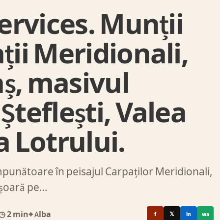
Services. Munții
ții Meridionali,
ș, masivul
Șteflești, Valea
a Lotrului.
mpunătoare în peisajul Carpaților Meridionali,
ășoară pe…
◷ 2 min
⌖ Alba
f
𝕏
in
wa