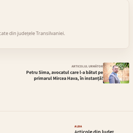
icate din județele Transilvaniei.
ARTICOLUL URMĂTOR
Petru Sima, avocatul care l-a bătut pe
primarul Mircea Hava, în instanțǎ!
ALBA
Articole din Județ