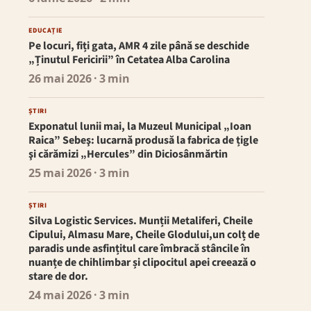
EDUCAȚIE
Pe locuri, fiți gata, AMR 4 zile până se deschide
„Ținutul Fericirii” în Cetatea Alba Carolina
26 mai 2026
· 3 min
ȘTIRI
Exponatul lunii mai, la Muzeul Municipal „Ioan
Raica” Sebeş: lucarnă produsă la fabrica de țigle
şi cărămizi „Hercules” din Diciosânmărtin
25 mai 2026
· 3 min
ȘTIRI
Silva Logistic Services. Munții Metaliferi, Cheile
Cipului, Almasu Mare, Cheile Glodului,un colț de
paradis unde asfințitul care îmbracă stâncile în
nuanțe de chihlimbar și clipocitul apei creează o
stare de dor.
24 mai 2026
· 3 min