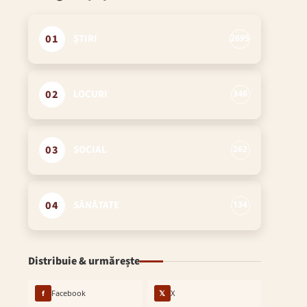
01
ȘTIRI
2695
02
LOCURI
346
03
SOCIAL
262
04
SĂNĂTATE
134
Distribuie & urmărește
f
Facebook
𝕏
X