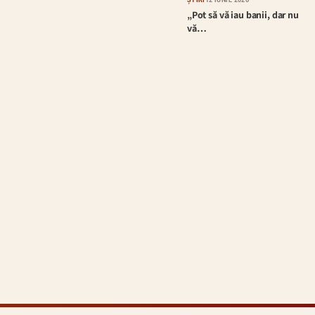
„Pot să vă iau banii, dar nu
vă…