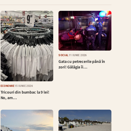
SOCIAL
11 IUNIE 2026
Gata cu petrecerile până în
zori! Gălăgia îi…
ECONOMIE
15 IUNIE 2026
Tricouri din bumbac la 9 lei!
No, am…