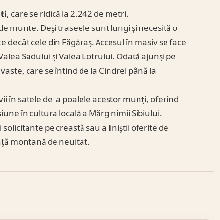
ști
, care se ridică la 2.242 de metri.
de munte. Deși traseele sunt lungi și necesită o
e decât cele din Făgăraș. Accesul în masiv se face
Valea Sadului și Valea Lotrului. Odată ajunși pe
ste, care se întind de la Cindrel până la
vii în satele de la poalele acestor munți, oferind
siune în cultura locală a Mărginimii Sibiului.
olicitante pe creastă sau a liniștii oferite de
ență montană de neuitat.