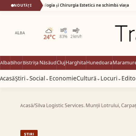
IDEO) Stomatologia și Chirurgia Estetică ne schimbă viața
NOUTĂȚI
03:
Parțial noros
ALBA
24°C
83%
2 km/h
Alba
Bihor
Bistrița Năsăud
Cluj
Harghita
Hunedoara
Maramur
Acasă
Știri
Social
Economie
Cultură
Locuri
Edito
⌄
⌄
⌄
⌄
Acasă
/
Silva Logistic Services. Munții Lotrului, Carpa
ȘTIRI