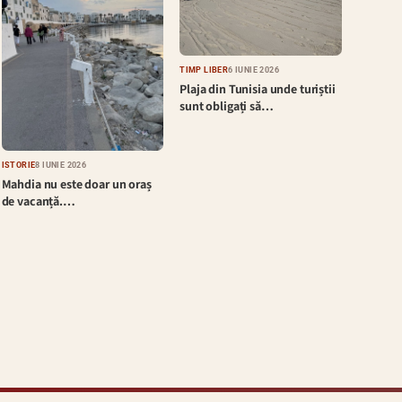
TIMP LIBER
6 IUNIE 2026
Plaja din Tunisia unde turiștii
sunt obligați să…
ISTORIE
8 IUNIE 2026
Mahdia nu este doar un oraș
de vacanță.…