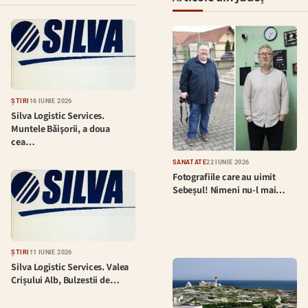
ȘTIRI
16 IUNIE 2026
Silva Logistic Services.
Muntele Bǎişorii, a doua
cea…
SĂNĂTATE
22 IUNIE 2026
Fotografiile care au uimit
Sebeșul! Nimeni nu-l mai…
ȘTIRI
11 IUNIE 2026
Silva Logistic Services. Valea
Crișului Alb, Bulzestii de…