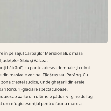
e în peisajul Carpaților Meridionali, o masă
județelor Sibiu și Vâlcea.
unți bătrâni”, cu pante adesea domoale și culmi
e din masivele vecine, Făgăraș sau Parâng. Cu
 zona crestei sudice, unde ghețarii din erele
ări (circuri) glaciare spectaculoase.
ăzduiesc o parte din ultimele păduri virgine de fag
nt un refugiu esențial pentru fauna mare a