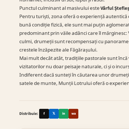
Punctul culminant al masivului este
Vârful Ștefle
Pentru turiști, zona oferă o experiență autentică 
bună condiție fizică, ele sunt mai puțin aglomerat
predominant prin văile adânci care îl mărginesc: 
culmi, drumeții sunt recompensați cu panorame va
crestele înzăpezite ale Făgărașului.
Mai mult decât atât, tradițiile pastorale sunt încă 
vizitatorilor nu doar peisaje naturale, ci și o incur
Indiferent dacă sunteți în căutarea unor drumeții s
satele de munte, Munții Lotrului oferă o experi
Distribuie:
f
𝕏
in
wa