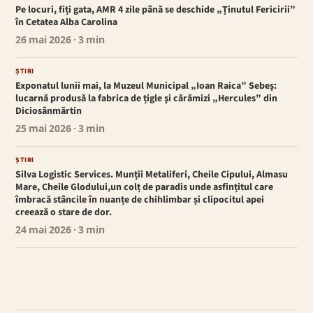
Pe locuri, fiți gata, AMR 4 zile până se deschide „Ținutul Fericirii”
în Cetatea Alba Carolina
26 mai 2026
· 3 min
ȘTIRI
Exponatul lunii mai, la Muzeul Municipal „Ioan Raica” Sebeş:
lucarnă produsă la fabrica de țigle şi cărămizi „Hercules” din
Diciosânmărtin
25 mai 2026
· 3 min
ȘTIRI
Silva Logistic Services. Munții Metaliferi, Cheile Cipului, Almasu
Mare, Cheile Glodului,un colț de paradis unde asfințitul care
îmbracă stâncile în nuanțe de chihlimbar și clipocitul apei
creează o stare de dor.
24 mai 2026
· 3 min