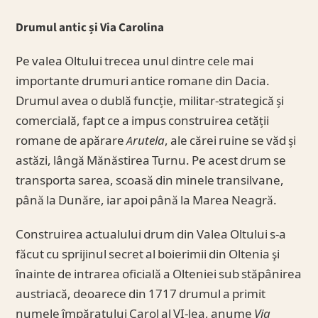
Drumul antic și Via Carolina
Pe valea Oltului trecea unul dintre cele mai
importante drumuri antice romane din Dacia.
Drumul avea o dublă funcție, militar-strategică și
comercială, fapt ce a impus construirea cetății
romane de apărare
Arutela
, ale cărei ruine se văd și
astăzi, lângă Mănăstirea Turnu. Pe acest drum se
transporta sarea, scoasă din minele transilvane,
până la Dunăre, iar apoi până la Marea Neagră.
Construirea actualului drum din Valea Oltului s-a
făcut cu sprijinul secret al boierimii din Oltenia şi
înainte de intrarea oficială a Olteniei sub stăpânirea
austriacă, deoarece din 1717 drumul a primit
numele împăratului Carol al VI-lea, anume
Via