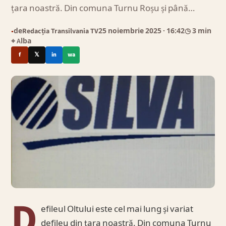
țara noastră. Din comuna Turnu Roșu și până…
de
Redacția Transilvania TV
25 noiembrie 2025
· 16:42
◷ 3 min
●
⌖ Alba
f
𝕏
in
wa
D
efileul Oltului este cel mai lung și variat
defileu din țara noastră. Din comuna Turnu