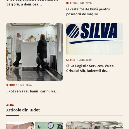
Bǎişorii, a doua cea…
ȘTIRI
16 IUNIE 2026
O veste foarte bună pentru
posesorii de mașini…
ȘTIRI
11 IUNIE 2026
Silva Logistic Services. Valea
Crișului Alb, Bulzestii de…
ȘTIRI
12 IUNIE 2026
„Pot să vă iau banii, dar nu vă…
ALBA
Articole din Județ