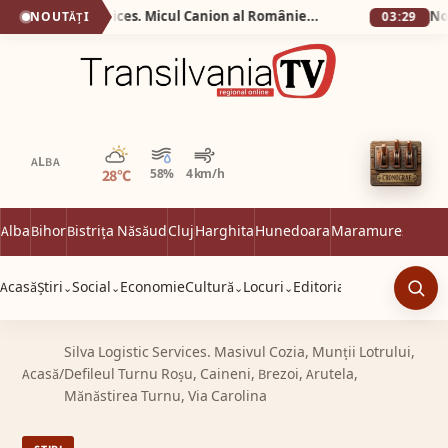
Silva Logistic Services. Micul Canion al României, o rezervație geologică, un spectacol vizual unde timpul și apa au lucrat împreună, sculptând în carnea pământului forme de o frumusețe stranie.
NOUTĂȚI
03:29
Parțial noros
ALBA
28°C
58%
4 km/h
Alba
Bihor
Bistrița Năsăud
Cluj
Harghita
Hunedoara
Maramureș
Satu 
Acasă
Știri
Social
Economie
Cultură
Locuri
Editorial
⌄
⌄
⌄
⌄
Caut
Silva Logistic Services. Masivul Cozia, Munții Lotrului,
Acasă
/
Defileul Turnu Roșu, Caineni, Brezoi, Arutela,
Mănăstirea Turnu, Via Carolina