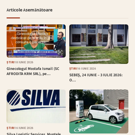
Articole Asemănătoare
ȘTIRI
18 IUNIE 2026
Ginecologul Mostafa Ismail (SC
ȘTIRI
16 IUNIE 2026
AFRODITA KRM SRL), pe…
SEBEȘ, 24 IUNIE – 3 IULIE 2026:
O…
ȘTIRI
16 IUNIE 2026
Silva Logistic Services. Muntele