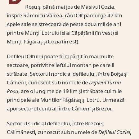
Roșu și până mai jos de Masivul Cozia,
înspre Râmnicu Vâlcea, râul Olt parcurge 47 km.
Apele sale se strecoară de peste două mii de ani
printre Munții Lotrului și ai Căpățănii (în vest) și
Munții Făgăraș și Cozia (în est).
Defileul Oltului poate fi împărțit în mai multe
sectoare, potrivit reliefului montan pe care îl
străbate. Sectorul nordic al defileului, între Boița și
Câineni, cunoscut sub numele de
Defileul Turnu
Roșu
, are o lungime de 19 km și străbate culmile
principale ale Munților Făgăraș și Lotru. Urmează
apoi sectorul central, între Câineni și Brezoi.
Sectorul sudic al defileului, între Brezoi și
Călimănești, cunoscut sub numele de
Defileul Coziei
,