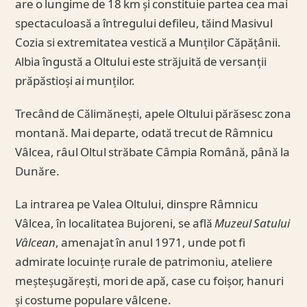
are o lungime de 18 km și constituie partea cea mai
spectaculoasă a întregului defileu, tăind Masivul
Cozia si extremitatea vestică a Munților Căpățânii.
Albia îngustă a Oltului este străjuită de versanții
prăpăstioși ai munților.
Trecând de Călimănești, apele Oltului părăsesc zona
montană. Mai departe, odată trecut de Râmnicu
Vâlcea, râul Oltul străbate Câmpia Română, până la
Dunăre.
La intrarea pe Valea Oltului, dinspre Râmnicu
Vâlcea, în localitatea Bujoreni, se află
Muzeul Satului
Vâlcean
, amenajat în anul 1971, unde pot fi
admirate locuințe rurale de patrimoniu, ateliere
meșteșugărești, mori de apă, case cu foișor, hanuri
și costume populare vâlcene.