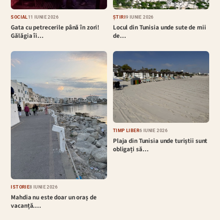
SOCIAL
11 IUNIE 2026
ȘTIRI
9 IUNIE 2026
Gata cu petrecerile până în zori!
Locul din Tunisia unde sute de mii
Gălăgia îi…
de…
TIMP LIBER
6 IUNIE 2026
Plaja din Tunisia unde turiștii sunt
obligați să…
ISTORIE
8 IUNIE 2026
Mahdia nu este doar un oraș de
vacanță.…