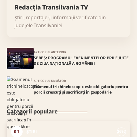
Redacția Transilvania TV
Știri, reportaje și informații verificate din
județele Transilvaniei.
ARTICOLUL ANTERIOR
SEBEȘ: PROGRAMUL EVENIMENTELOR PRILEJUITE
DE ZIUA NAȚIONALĂ A ROMÂNIEI
ARTICOLUL URMĂTOR
Examenul trichineloscopic este obligatoriu pentru
porcii crescuți și sacrificați în gospodărie
Categorii populare
01
ȘTIRI
2695