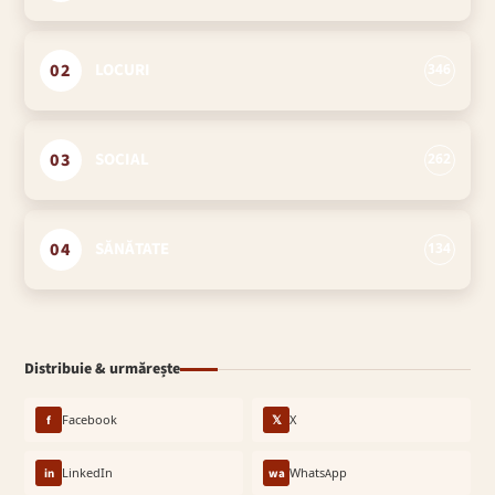
02
LOCURI
346
03
SOCIAL
262
04
SĂNĂTATE
134
Distribuie & urmărește
f
Facebook
𝕏
X
in
LinkedIn
wa
WhatsApp