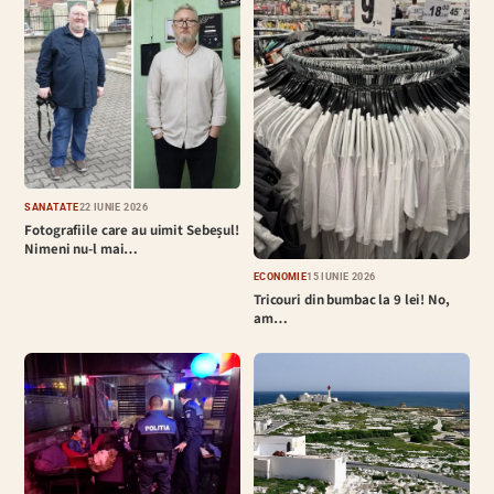
SĂNĂTATE
22 IUNIE 2026
Fotografiile care au uimit Sebeșul!
Nimeni nu-l mai…
ECONOMIE
15 IUNIE 2026
Tricouri din bumbac la 9 lei! No,
am…