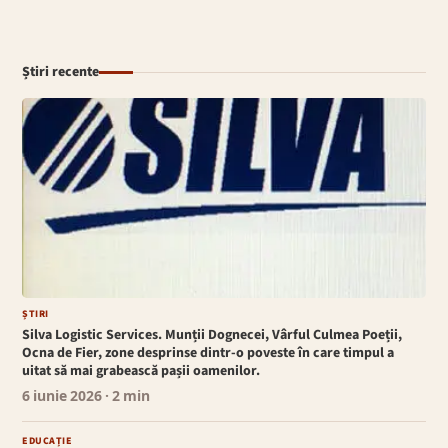
Știri recente
ȘTIRI
Silva Logistic Services. Munții Dognecei, Vârful Culmea Poeții,
Ocna de Fier, zone desprinse dintr-o poveste în care timpul a
uitat să mai grabească pașii oamenilor.
6 iunie 2026
· 2 min
EDUCAȚIE