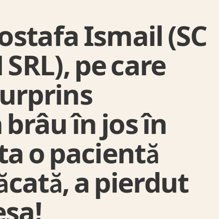
stafa Ismail (SC
SRL), pe care
surprins
 brâu în jos în
ta o pacientă
cată, a pierdut
esa!