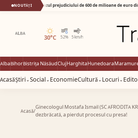
FACIAS sesizează DNA în cazul prejudiciului de 600 de milioane de euro din dosarul Pfizer. Cei vinovați trebuie să plăteasca.
NOUTĂȚI
Senin
ALBA
30°C
52%
5 km/h
Alba
Bihor
Bistrița Năsăud
Cluj
Harghita
Hunedoara
Maramur
Acasă
Știri
Social
Economie
Cultură
Locuri
Edito
⌄
⌄
⌄
⌄
Ginecologul Mostafa Ismail (SC AFRODITA KRM S
Acasă
/
dezbrăcată, a pierdut procesul cu presa!