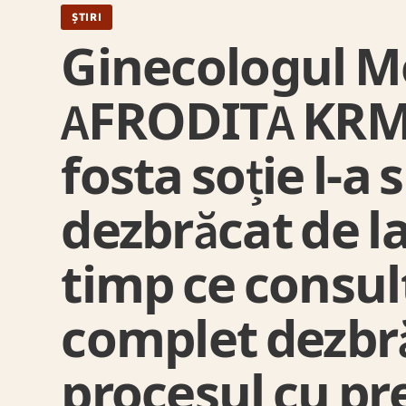
ȘTIRI
Ginecologul Mo
AFRODITA KRM 
fosta soție l-a 
dezbrăcat de la
timp ce consul
complet dezbră
procesul cu pr