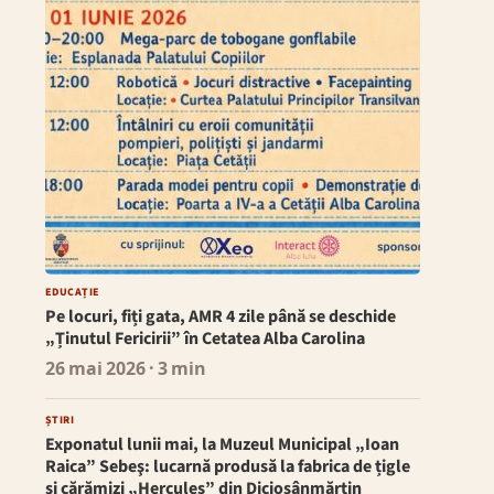
EDUCAȚIE
Pe locuri, fiți gata, AMR 4 zile până se deschide
„Ținutul Fericirii” în Cetatea Alba Carolina
26 mai 2026
· 3 min
ȘTIRI
Exponatul lunii mai, la Muzeul Municipal „Ioan
Raica” Sebeş: lucarnă produsă la fabrica de țigle
şi cărămizi „Hercules” din Diciosânmărtin