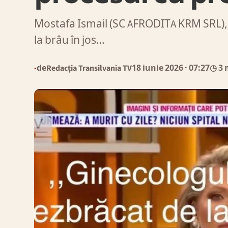
Mostafa Ismail (SC AFRODITA KRM SRL), p
la brâu în jos…
de
Redacția Transilvania TV
18 iunie 2026
· 07:27
◷ 3 
●