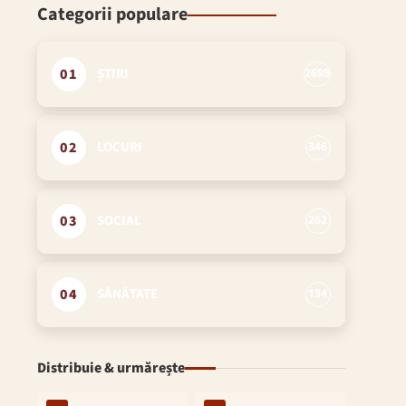
Categorii populare
01
ȘTIRI
2695
02
LOCURI
346
03
SOCIAL
262
04
SĂNĂTATE
134
Distribuie & urmărește