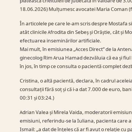
plătească cheltuieli de judecată în valoare de 3.0
18.06.2026) Mulțumesc avocatei Maria Coman (fo
În articolele pe care le-am scris despre Mostafa si
atât clinicile Afrodita din Sebeș și Orăștie, cât ș
efectuarea inseminărilor artificiale.
Mai mult, în emisiunea „Acces Direct” de la Antena
ginecolog Rim Arua Hamad dezvăluia că ea și fiul 
în jos, în timp ce consulta o pacientă complet dezb
Cristina, o altă pacientă, declara, în cadrul acelei
consultații fără soț și că i-a dat 7.000 de euro, ban
00:31 și 03:24.)
Adrian Valea și Mirela Vaida, moderatorii emisiunii
emisiuni, referindu-se la Iuliana, pacienta care a
Ismail: „a dat de înțeles că ar fi avut o relație cu p