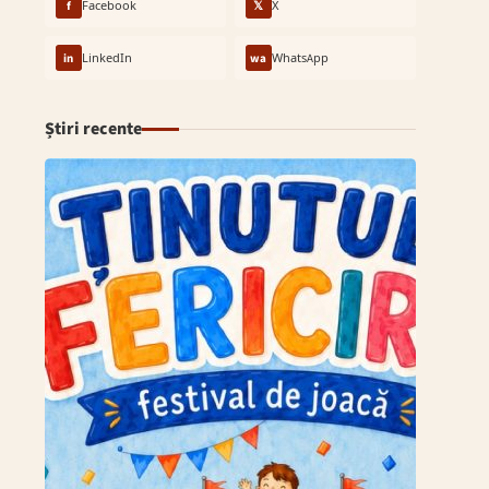
f
Facebook
𝕏
X
in
LinkedIn
wa
WhatsApp
Știri recente