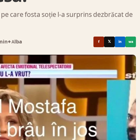
e care fosta soție l-a surprins dezbrăcat de
min
⌖ Alba
f
𝕏
in
wa