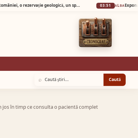
Silva Logistic Services. Micul Canion al României, o rezervație geologică, un spectacol vizual unde timpul și apa au lucrat împreună, sculptând în carnea pământului forme de o frumusețe stranie.
03:51
ALBA
⌕
Caută
n jos în timp ce consulta o pacientă complet