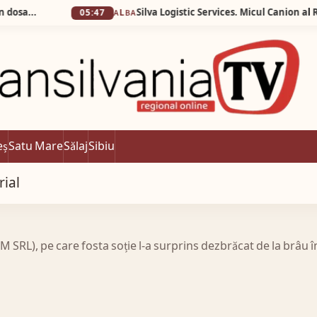
05:47
ALBA
eș
Satu Mare
Sălaj
Sibiu
rial
RL), pe care fosta soție l-a surprins dezbrăcat de la brâu î