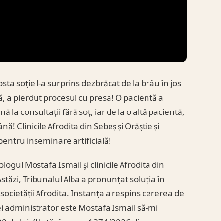
ta soție l-a surprins dezbrăcat de la brâu în jos
, a pierdut procesul cu presa! O pacientă a
nă la consultații fără soț, iar de la o altǎ pacientă,
ă! Clinicile Afrodita din Sebeș și Orăștie și
entru inseminare artificială!
ogul Mostafa Ismail și clinicile Afrodita din
Astăzi, Tribunalul Alba a pronunțat soluția în
societății Afrodita. Instanța a respins cererea de
rei administrator este Mostafa Ismail să-mi