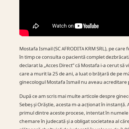
Mostafa Ismail (SC AFRODITA KRM SRL), pe care fos
în timp ce consulta o pacientă complet dezbrăcată
declarat la „Acces Direct” că Mostafa i-a cerut să vi
care a murit la 25 de ani, a luat o brățară de pe mân
ginecologul Mostafa Ismail nu aveau acreditare p
După ce am scris mai multe articole despre ginecol
Sebeș și Orăștie, acesta m-a acționat în instanță. 
primul dintre aceste procese, intentat în numele 
chemare în judecată și a obligat societatea al că