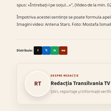
spus: «Întrebați-l pe soțul…»”, (Video de la min. 0
Împotriva acestei sentințe se poate formula apel 
Imagini video: Antena Stars. Foto: Mostafa Isma
Distribuie:
f
𝕏
in
wa
DESPRE REDACȚIE
RT
Redacția Transilvania TV
Știri, reportaje și informații verif