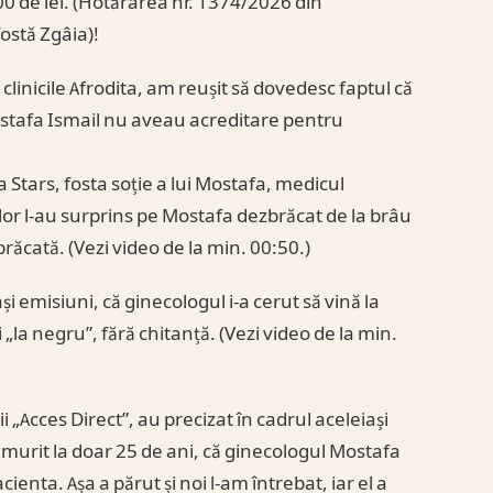
00 de lei. (Hotărârea nr. 1374/2026 din
stǎ Zgâia)!
 clinicile Afrodita, am reușit să dovedesc faptul că
i Mostafa Ismail nu aveau acreditare pentru
 Stars, fosta soție a lui Mostafa, medicul
lor l-au surprins pe Mostafa dezbrăcat de la brâu
răcată. (Vezi video de la min. 00:50.)
ași emisiuni, că ginecologul i-a cerut să vină la
i „la negru”, fără chitanță. (Vezi video de la min.
 „Acces Direct”, au precizat în cadrul aceleiași
 murit la doar 25 de ani, că ginecologul Mostafa
acienta. Așa a părut și noi l-am întrebat, iar el a