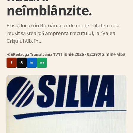
neîmblânzite.
Există locuri în România unde modernitatea nu a
reușit să șteargă amprenta trecutului, iar Valea
Crișului Alb, în…
de
Redacția Transilvania TV
11 iunie 2026
· 02:29
◷ 2 min
⌖ Alba
●
f
𝕏
in
wa