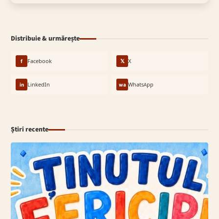
Distribuie & urmărește
f
Facebook
𝕏
X
in
LinkedIn
wa
WhatsApp
Știri recente