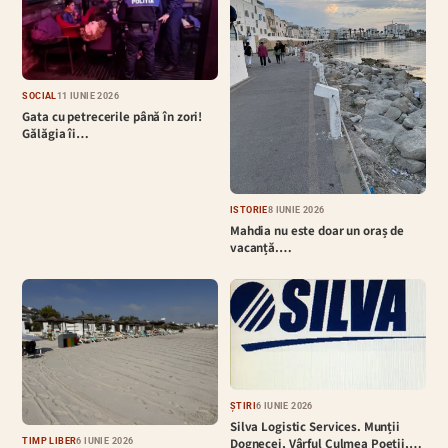
SOCIAL
11 IUNIE 2026
Gata cu petrecerile până în zori!
Gălăgia îi…
ISTORIE
8 IUNIE 2026
Mahdia nu este doar un oraș de
vacanță.…
ȘTIRI
6 IUNIE 2026
Silva Logistic Services. Munții
Dognecei, Vârful Culmea Poeții,…
TIMP LIBER
6 IUNIE 2026