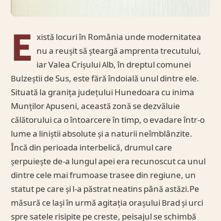
E
xistă locuri în România unde modernitatea
nu a reușit să șteargă amprenta trecutului,
iar Valea Crișului Alb, în dreptul comunei
Bulzeștii de Sus, este fără îndoială unul dintre ele.
Situată la granița județului Hunedoara cu inima
Munților Apuseni, această zonă se dezvăluie
călătorului ca o întoarcere în timp, o evadare într-o
lume a liniștii absolute și a naturii neîmblânzite.
Încă din perioada interbelică, drumul care
șerpuiește de-a lungul apei era recunoscut ca unul
dintre cele mai frumoase trasee din regiune, un
statut pe care și l-a păstrat neatins până astăzi.Pe
măsură ce lași în urmă agitația orașului Brad și urci
spre satele risipite pe creste, peisajul se schimbă