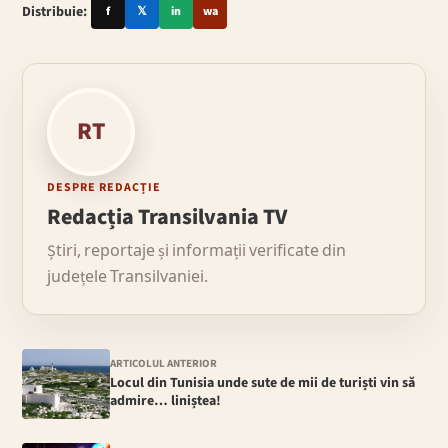
Distribuie:
f
𝕏
in
wa
RT
DESPRE REDACȚIE
Redacția Transilvania TV
Știri, reportaje și informații verificate din
județele Transilvaniei.
ARTICOLUL ANTERIOR
Locul din Tunisia unde sute de mii de turiști vin să
admire… liniștea!