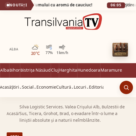
ul, capitala fumului cu aromă de cauciuc!
NOUTĂȚI
06:05
Parțial noros
ALBA
20°C
77%
1 km/h
Alba
Bihor
Bistrița Năsăud
Cluj
Harghita
Hunedoara
Maramureș
Satu 
Acasă
Știri
Social
Economie
Cultură
Locuri
Editorial
⌄
⌄
⌄
⌄
Caut
Silva Logistic Services. Valea Crișului Alb, Bulzestii de
Acasă
/
Sus, Ticera, Grohot, Brad, o evadare într-o lume a
liniștii absolute și a naturii neîmblânzite.