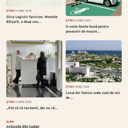
ȘTIRI
16 IUNIE 2026
Silva Logistic Services. Muntele
Bǎişorii, a doua cea…
ȘTIRI
16 IUNIE 2026
O veste foarte bună pentru
posesorii de mașini…
ȘTIRI
9 IUNIE 2026
Locul din Tunisia unde sute de mii
de…
ȘTIRI
12 IUNIE 2026
„Pot să vă iau banii, dar nu vă…
ALBA
Articole din Județ