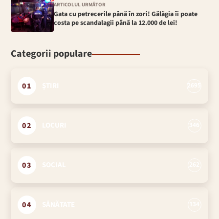
ARTICOLUL URMĂTOR
Gata cu petrecerile până în zori! Gălăgia îi poate
costa pe scandalagii până la 12.000 de lei!
Categorii populare
01
ȘTIRI
2695
02
LOCURI
346
03
SOCIAL
262
04
SĂNĂTATE
134