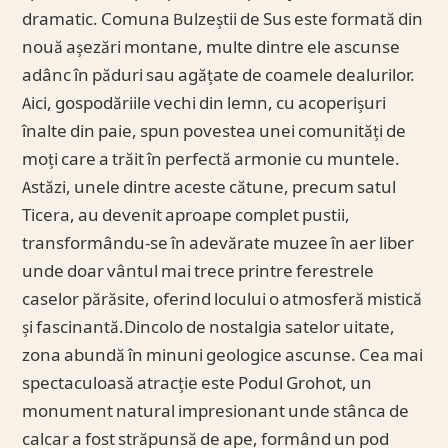
dramatic. Comuna Bulzeștii de Sus este formată din
nouă așezări montane, multe dintre ele ascunse
adânc în păduri sau agățate de coamele dealurilor.
Aici, gospodăriile vechi din lemn, cu acoperișuri
înalte din paie, spun povestea unei comunități de
moți care a trăit în perfectă armonie cu muntele.
Astăzi, unele dintre aceste cătune, precum satul
Ticera, au devenit aproape complet pustii,
transformându-se în adevărate muzee în aer liber
unde doar vântul mai trece printre ferestrele
caselor părăsite, oferind locului o atmosferă mistică
și fascinantă.Dincolo de nostalgia satelor uitate,
zona abundă în minuni geologice ascunse. Cea mai
spectaculoasă atracție este Podul Grohot, un
monument natural impresionant unde stânca de
calcar a fost străpunsă de ape, formând un pod