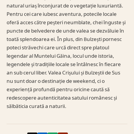
natural uriaș înconjurat de o vegetație luxuriantă.
Pentru cei care iubesc aventura, potecile locale
oferă acces către peșteri neumblate, chei înguste și
puncte de belvedere de unde valea se dezvăluie în
toată splendoarea ei. În plus, din Bulzești pornesc
poteci străvechi care urcă direct spre platoul
legendar al Muntelui Găina, locul unde istoria,
legendele și tradițiile locale se întâlnesc în fiecare
an sub cerul liber. Valea Crișului și Bulzeștii de Sus
nu sunt doar o destinație de weekend, ci o
experiență profundă pentru oricine caută să
redescopere autenticitatea satului românesc și
sălbăticia curată a naturii.