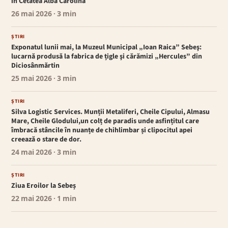
în Cetatea Alba Carolina
26 mai 2026
· 3 min
ȘTIRI
Exponatul lunii mai, la Muzeul Municipal „Ioan Raica” Sebeş:
lucarnă produsă la fabrica de țigle şi cărămizi „Hercules” din
Diciosânmărtin
25 mai 2026
· 3 min
ȘTIRI
Silva Logistic Services. Munții Metaliferi, Cheile Cipului, Almasu
Mare, Cheile Glodului,un colț de paradis unde asfințitul care
îmbracă stâncile în nuanțe de chihlimbar și clipocitul apei
creează o stare de dor.
24 mai 2026
· 3 min
ȘTIRI
Ziua Eroilor la Sebeș
22 mai 2026
· 1 min