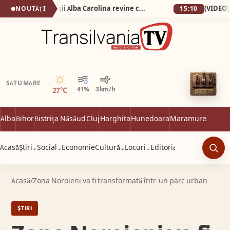
De la 1 Mai: Garda Cetății Alba Carolina revine cu salve de tun și un spectacol istoric de excepție
NOUTĂȚI
15:10
Senin
SATU MARE
27°C
41%
3 km/h
Alba
Bihor
Bistrița Năsăud
Cluj
Harghita
Hunedoara
Maramureș
Satu 
Acasă
Știri
Social
Economie
Cultură
Locuri
Editorial
⌄
⌄
⌄
⌄
Caut
Acasă
/
Zona Noroieni va fi transformată într-un parc urban
ȘTIRI