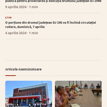
publică pentru proiectarea și execuția drumului județean DJ 194B
9 aprilie 2024
· 1 min
ȘTIRI
O porțiune din drumul județean DJ 196 va fi închisă circulației
rutiere, duminică, 7 aprilie
4 aprilie 2024
· 1 min
Articole Asemănătoare