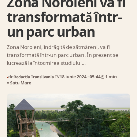
Zona Noroieni va fi
transformată într-
un parc urban
Zona Noroieni, îndrăgită de sătmăreni, va fi
transformată într-un parc urban. În prezent se
lucrează la întocmirea studiului…
de
Redacția Transilvania TV
18 iunie 2024
· 05:44
◷ 1 min
●
⌖ Satu Mare