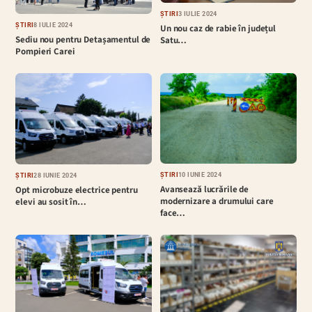
ȘTIRI
3 IULIE 2024
ȘTIRI
8 IULIE 2024
Un nou caz de rabie în județul
Sediu nou pentru Detașamentul de
Satu…
Pompieri Carei
ȘTIRI
10 IUNIE 2024
ȘTIRI
28 IUNIE 2024
Avansează lucrările de
Opt microbuze electrice pentru
modernizare a drumului care
elevi au sosit în…
face…