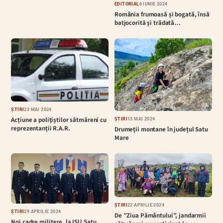
EDITORIAL
6 IUNIE 2024
România frumoasă și bogată, însă
batjocorită și trădată…
ȘTIRI
23 MAI 2024
Acțiune a polițiștilor sătmăreni cu
ȘTIRI
13 MAI 2024
reprezentanții R.A.R.
Drumeții montane în județul Satu
Mare
ȘTIRI
22 APRILIE 2024
ȘTIRI
29 APRILIE 2024
De ”Ziua Pământului”, jandarmii
Noi cadre militare, la ISU Satu