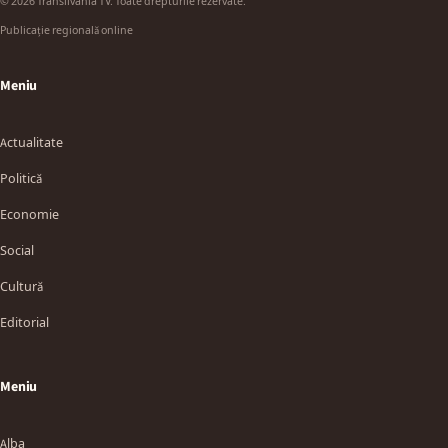
© 2026 Transilvania TV. Toate drepturile rezervate.
Publicație regională online
Meniu
Actualitate
Politică
Economie
Social
Cultură
Editorial
Meniu
Alba