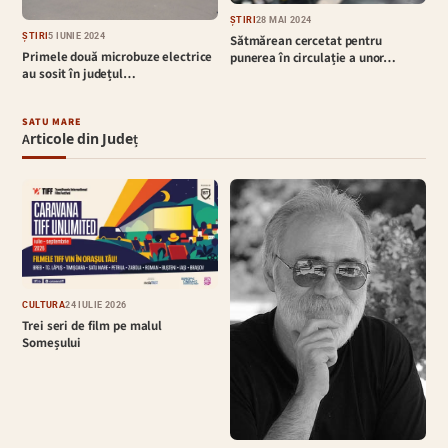
ȘTIRI
28 MAI 2024
ȘTIRI
5 IUNIE 2024
Sătmărean cercetat pentru
Primele două microbuze electrice
punerea în circulație a unor…
au sosit în județul…
SATU MARE
Articole din Județ
CULTURĂ
24 IULIE 2026
Trei seri de film pe malul
Someșului