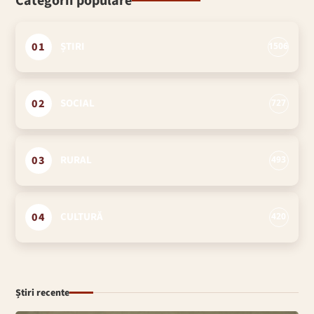
Categorii populare
01
ȘTIRI
1506
02
SOCIAL
727
03
RURAL
493
04
CULTURĂ
420
Știri recente