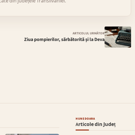
icate din județele Transilvaniei.
ARTICOLUL URMĂTOR
Ziua pompierilor, sărbătorită și la Deva
HUNEDOARA
Articole din Județ