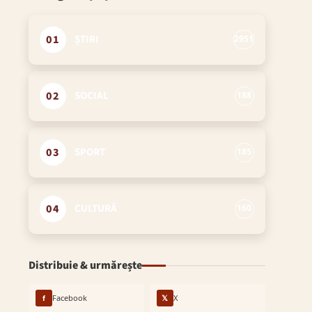
01
ȘTIRI
2951
02
SOCIAL
188
03
SPORT
185
04
CULTURĂ
160
Distribuie & urmărește
f
Facebook
𝕏
X