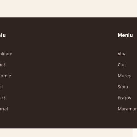
iu
Meniu
alitate
Alba
ică
Cluj
nomie
Mureș
al
Sibiu
ură
Brașov
orial
Maramur