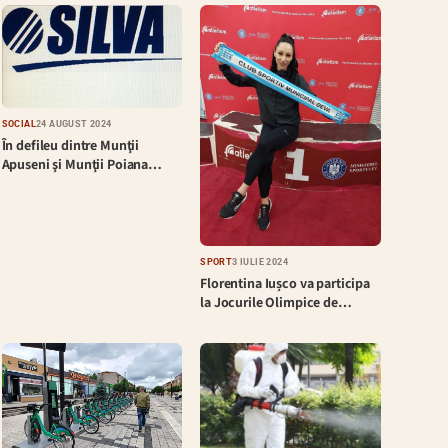
SOCIAL
24 AUGUST 2024
În defileu dintre Munţii
Apuseni şi Munţii Poiana…
SPORT
3 IULIE 2024
Florentina Iușco va participa
la Jocurile Olimpice de…