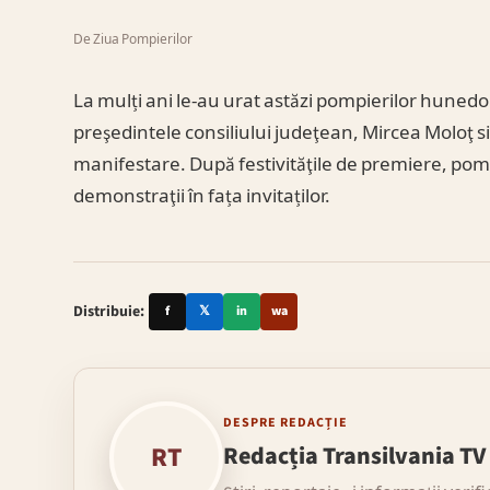
De Ziua Pompierilor
La mulți ani le-au urat astăzi pompierilor hunedo
preşedintele consiliului judeţean, Mircea Moloţ 
manifestare. După festivităţile de premiere, po
demonstraţii în fața invitaților.
Distribuie:
f
𝕏
in
wa
DESPRE REDACȚIE
RT
Redacția Transilvania TV