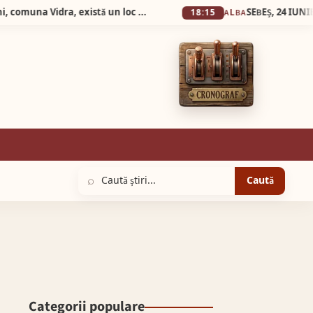
Silva Logistic Services. În inima Munților Apuseni, comuna Vidra, există un loc care pare să fi rămas prins între două lumi: prezentul liniștit al satului de munte și trecutul îndepărtat al unei mări dispărute, Dealul cu Melci.
18:15
ALBA
⌕
Caută
Categorii populare