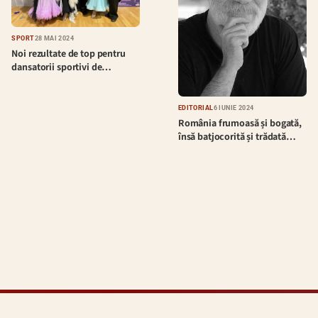
SPORT
28 MAI 2024
Noi rezultate de top pentru
dansatorii sportivi de…
EDITORIAL
6 IUNIE 2024
România frumoasă și bogată,
însă batjocorită și trădată…