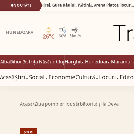
Silva Logistic Services. Munții Cindrel, Gura Râului, Pǎltiniș, Arena Platos, locurile în care nostalgia trecutului se împletește armonios cu facilitățile moderne, oferind fiecărui călător o experiență revigorantă pentru trup și suflet.
NOUTĂȚI
1
Senin
HUNEDOARA
26°C
60%
5 km/h
Alba
Bihor
Bistrița Năsăud
Cluj
Harghita
Hunedoara
Maramur
Acasă
Știri
Social
Economie
Cultură
Locuri
Edito
⌄
⌄
⌄
⌄
Acasă
/
Ziua pompierilor, sărbătorită și la Deva
ȘTIRI