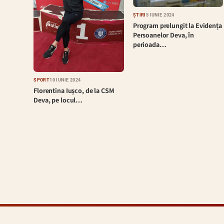
ȘTIRI
5 IUNIE 2024
Program prelungit la Evidența
Persoanelor Deva, în
perioada…
SPORT
10 IUNIE 2024
Florentina Iușco, de la CSM
Deva, pe locul…