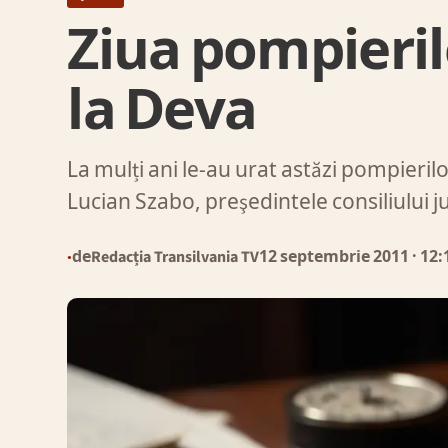
Ziua pompierilo
la Deva
La mulți ani le-au urat astăzi pompieril
Lucian Szabo, preşedintele consiliului
de
Redacția Transilvania TV
12 septembrie 2011
· 12:
●