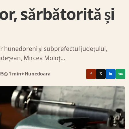
r, sărbătorită și
or hunedoreni şi subprefectul judeţului,
 judeţean, Mircea Moloţ…
15
◷ 1 min
⌖ Hunedoara
f
𝕏
in
wa