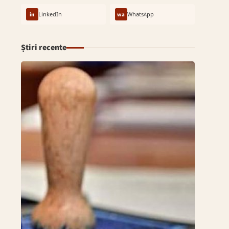
in
LinkedIn
wa
WhatsApp
Știri recente