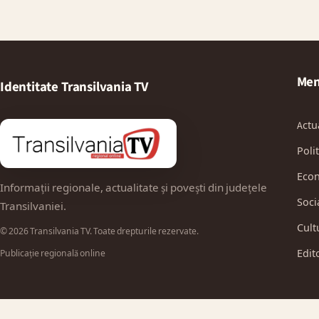
Men
Identitate Transilvania TV
Actu
Polit
Eco
Informații regionale, actualitate și povești din județele
Soci
Transilvaniei.
Cult
© 2026 Transilvania TV. Toate drepturile rezervate.
Edit
Publicație regională online