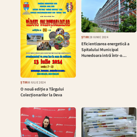
ȘTIRI
28 IUNIE 2024
Eficientizarea energetică a
Spitalului Municipal
Hunedoara intră într-o…
ȘTIRI
8 IULIE 2024
O nouă ediție a Târgului
Colecționarilor la Deva