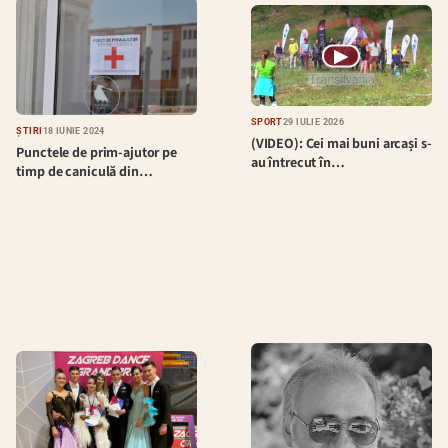
▶
SPORT
29 IULIE 2026
ȘTIRI
18 IUNIE 2024
(VIDEO): Cei mai buni arcași s-
Punctele de prim-ajutor pe
au întrecut în…
timp de caniculă din…