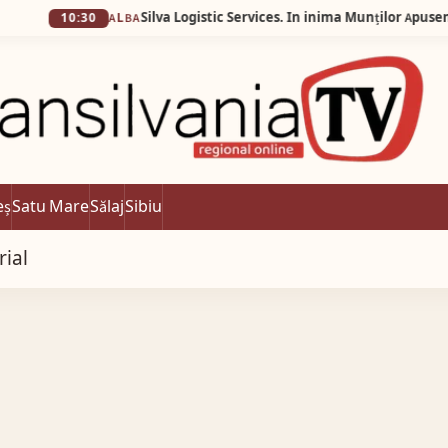
0:30
ALBA
eș
Satu Mare
Sălaj
Sibiu
rial