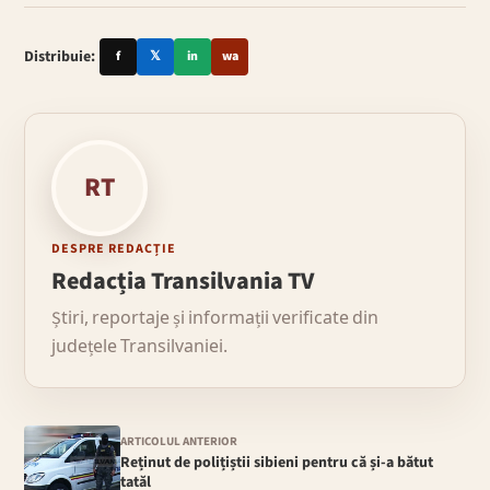
Distribuie:
f
𝕏
in
wa
RT
DESPRE REDACȚIE
Redacția Transilvania TV
Știri, reportaje și informații verificate din
județele Transilvaniei.
ARTICOLUL ANTERIOR
Reținut de polițiștii sibieni pentru că și-a bătut
tatăl