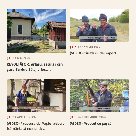
ȘTIRI
15 APRILIE 2026
(VIDEO) Ciurdarii de import
ȘTIRI
6 MAI 2026
REVOLTĂTOR: Arțarul secular din
gara Surduc-Sălaj a fost…
ȘTIRI
9 APRILIE 2026
ȘTIRI
25 OCTOMBRIE 2025
(VIDEO) Prescura de Paște trebuie
(VIDEO) Preotul cu pușcă
frământată numai de…