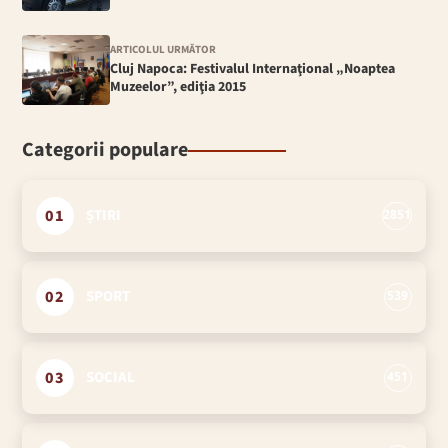
ARTICOLUL URMĂTOR
Cluj Napoca: Festivalul Internaţional „Noaptea
Muzeelor”, ediţia 2015
Categorii populare
01
ȘTIRI
2851
02
SPORT
539
03
SOCIAL
451