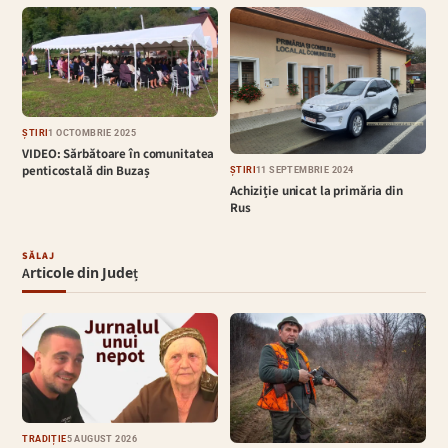
ȘTIRI
1 OCTOMBRIE 2025
VIDEO: Sărbătoare în comunitatea
penticostală din Buzaș
ȘTIRI
11 SEPTEMBRIE 2024
Achiziție unicat la primăria din
Rus
SĂLAJ
Articole din Județ
TRADIȚIE
5 AUGUST 2026