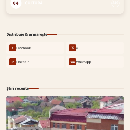
04
CULTURĂ
240
Distribuie & urmărește
f
Facebook
𝕏
X
in
LinkedIn
wa
WhatsApp
Știri recente