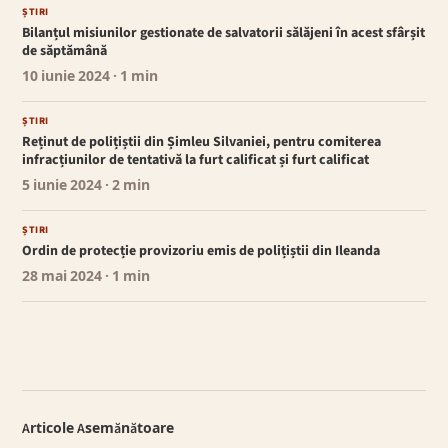
ȘTIRI
Bilanțul misiunilor gestionate de salvatorii sălăjeni în acest sfârșit
de săptămână
10 iunie 2024
· 1 min
ȘTIRI
Reținut de polițiștii din Șimleu Silvaniei, pentru comiterea
infracțiunilor de tentativă la furt calificat și furt calificat
5 iunie 2024
· 2 min
ȘTIRI
Ordin de protecție provizoriu emis de polițiștii din Ileanda
28 mai 2024
· 1 min
Articole Asemănătoare