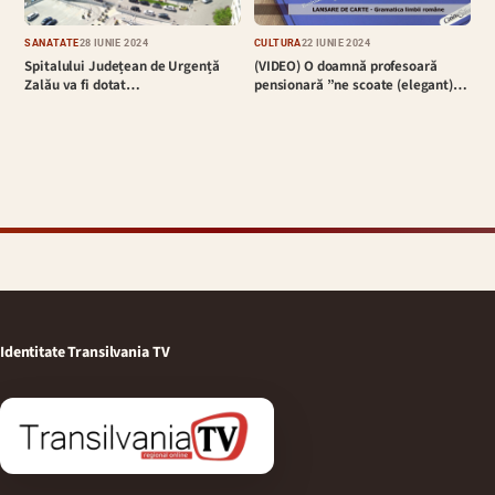
SĂNĂTATE
28 IUNIE 2024
CULTURĂ
22 IUNIE 2024
Spitalului Județean de Urgență
(VIDEO) O doamnă profesoară
Zalău va fi dotat…
pensionară ”ne scoate (elegant)…
Identitate Transilvania TV