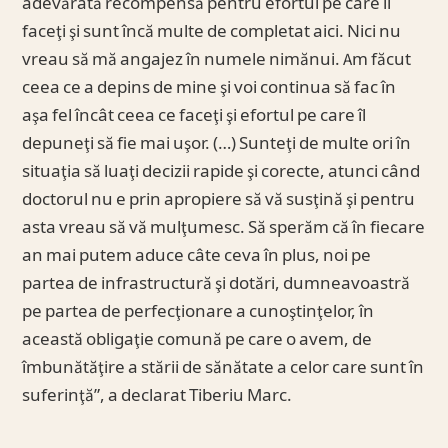
adevărată recompensă pentru efortul pe care îl
faceţi şi sunt încă multe de completat aici. Nici nu
vreau să mă angajez în numele nimănui. Am făcut
ceea ce a depins de mine şi voi continua să fac în
aşa fel încât ceea ce faceţi şi efortul pe care îl
depuneţi să fie mai uşor. (…) Sunteţi de multe ori în
situaţia să luaţi decizii rapide şi corecte, atunci când
doctorul nu e prin apropiere să vă susţină şi pentru
asta vreau să vă mulţumesc. Să sperăm că în fiecare
an mai putem aduce câte ceva în plus, noi pe
partea de infrastructură şi dotări, dumneavoastră
pe partea de perfecţionare a cunoştinţelor, în
această obligaţie comună pe care o avem, de
îmbunătăţire a stării de sănătate a celor care sunt în
suferinţă”, a declarat Tiberiu Marc.