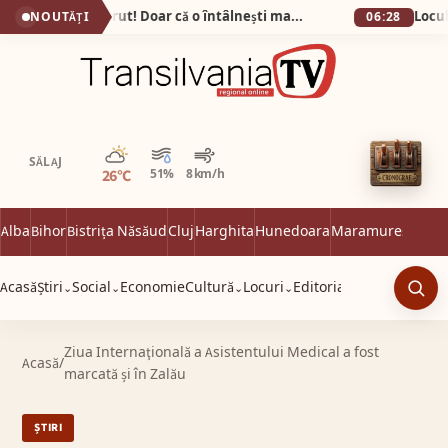
Bunătatea n-a dispărut! Doar că o întâlnești mai rar…
NOUTĂȚI
06:28
Parțial noros
SĂLAJ
26°C
51%
8 km/h
Alba
Bihor
Bistrița Năsăud
Cluj
Harghita
Hunedoara
Maramureș
Satu 
Acasă
Știri
Social
Economie
Cultură
Locuri
Editorial
⌄
⌄
⌄
⌄
Caut
Ziua Internaţională a Asistentului Medical a fost
Acasă
/
marcată și în Zalău
ȘTIRI