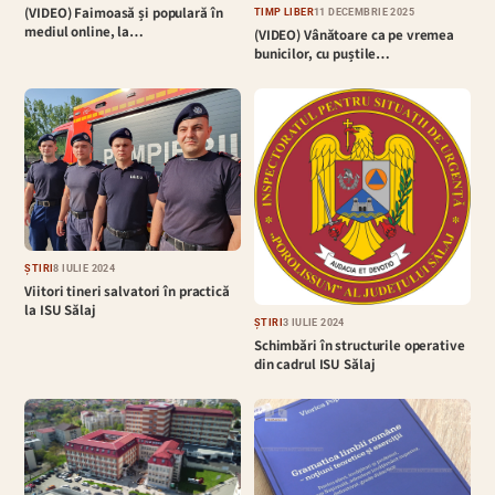
(VIDEO) Faimoasă și populară în
TIMP LIBER
11 DECEMBRIE 2025
mediul online, la…
(VIDEO) Vânătoare ca pe vremea
bunicilor, cu puștile…
ȘTIRI
8 IULIE 2024
Viitori tineri salvatori în practică
la ISU Sălaj
ȘTIRI
3 IULIE 2024
Schimbări în structurile operative
din cadrul ISU Sălaj