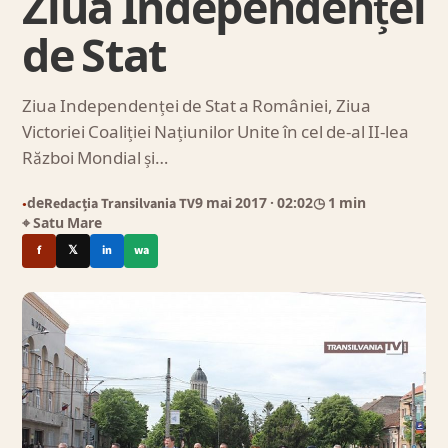
Ziua Independenței
de Stat
Ziua Independenței de Stat a României, Ziua
Victoriei Coaliției Națiunilor Unite în cel de-al II-lea
Război Mondial și…
de
Redacția Transilvania TV
9 mai 2017
· 02:02
◷ 1 min
●
⌖ Satu Mare
f
𝕏
in
wa