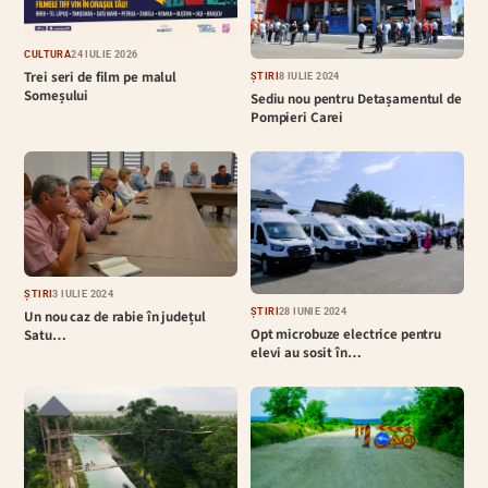
CULTURĂ
24 IULIE 2026
Trei seri de film pe malul
ȘTIRI
8 IULIE 2024
Someșului
Sediu nou pentru Detașamentul de
Pompieri Carei
ȘTIRI
3 IULIE 2024
ȘTIRI
28 IUNIE 2024
Un nou caz de rabie în județul
Opt microbuze electrice pentru
Satu…
elevi au sosit în…