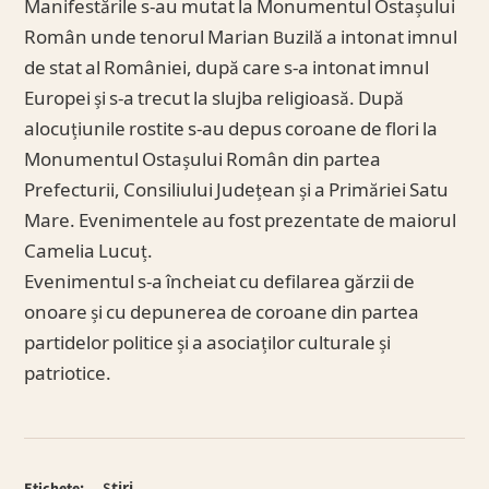
Manifestările s-au mutat la Monumentul Ostașului
Român unde tenorul Marian Buzilă a intonat imnul
de stat al României, după care s-a intonat imnul
Europei și s-a trecut la slujba religioasă. După
alocuțiunile rostite s-au depus coroane de flori la
Monumentul Ostașului Român din partea
Prefecturii, Consiliului Județean și a Primăriei Satu
Mare. Evenimentele au fost prezentate de maiorul
Camelia Lucuț.
Evenimentul s-a încheiat cu defilarea gărzii de
onoare și cu depunerea de coroane din partea
partidelor politice și a asociaților culturale și
patriotice.
Etichete:
Știri