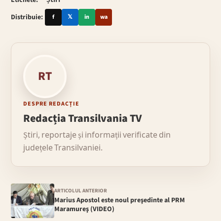
Distribuie:
f
𝕏
in
wa
RT
DESPRE REDACȚIE
Redacția Transilvania TV
Știri, reportaje și informații verificate din
județele Transilvaniei.
ARTICOLUL ANTERIOR
Marius Apostol este noul preşedinte al PRM
Maramureş (VIDEO)