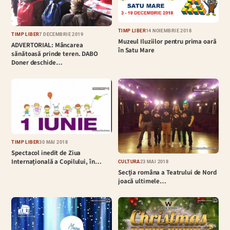
TIMP LIBER
14 NOIEMBRIE 2018
TIMP LIBER
7 DECEMBRIE 2019
Muzeul Iluziilor pentru prima oară
ADVERTORIAL: Mâncarea
în Satu Mare
sănătoasă prinde teren. DABO
Doner deschide…
TIMP LIBER
30 MAI 2018
Spectacol inedit de Ziua
Internațională a Copilului, în…
CULTURĂ
23 MAI 2018
Secția româna a Teatrului de Nord
joacă ultimele…