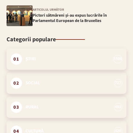
ARTICOLUL URMĂTOR
Pictori sătmăreni și-au expus lucrările în
Parlamentul European de la Bruxelles
Categorii populare
01
ȘTIRI
1506
02
SOCIAL
727
03
RURAL
493
04
CULTURĂ
420