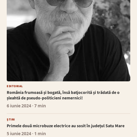
EDITORIAL
România frumoasă și bogată, însă batjocorită și trădată de o
șleahtă de pseudo-politicieni nemernici!
6 iunie 2024
· 7 min
ȘTIRI
Primele două microbuze electrice au sosit în județul Satu Mare
5 iunie 2024
· 1 min