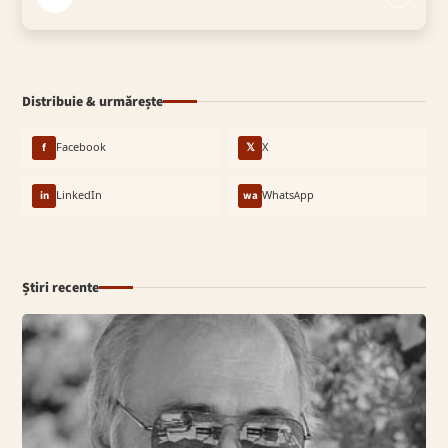
Distribuie & urmărește
f
Facebook
𝕏
X
in
LinkedIn
wa
WhatsApp
Știri recente