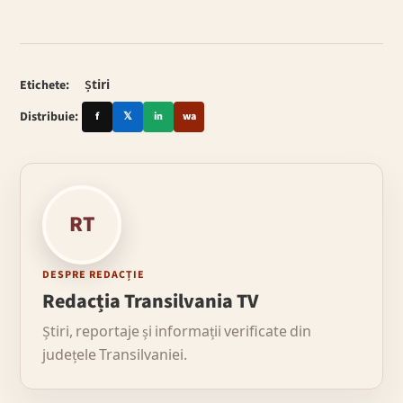
Etichete:
Știri
Distribuie:
f
𝕏
in
wa
RT
DESPRE REDACȚIE
Redacția Transilvania TV
Știri, reportaje și informații verificate din
județele Transilvaniei.