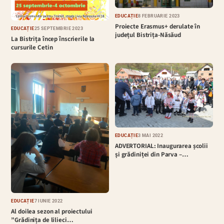
EDUCAȚIE
8 FEBRUARIE 2023
Proiecte Erasmus+ derulate în
EDUCAȚIE
25 SEPTEMBRIE 2023
județul Bistrița-Năsăud
La Bistrița încep înscrierile la
cursurile Cetin
EDUCAȚIE
3 MAI 2022
ADVERTORIAL: Inaugurarea școlii
și grădiniței din Parva –…
EDUCAȚIE
7 IUNIE 2022
Al doilea sezon al proiectului
”Grădinița de lilieci…