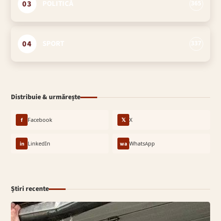
03
POLITICĂ
365
04
SPORT
337
Distribuie & urmărește
f
Facebook
𝕏
X
in
LinkedIn
wa
WhatsApp
Știri recente