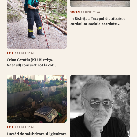
SOCIAL
18 IUNIE 2024
În Bistrița a început distribuirea
cardurilor sociale acordate…
ȘTIRI
27 IUNIE 2024
Crina Cotutiu (ISU Bistrița-
Năsăud) concurat cot la cot…
ȘTIRI
10 IUNIE 2024
Lucrări de salubrizare și igienizare