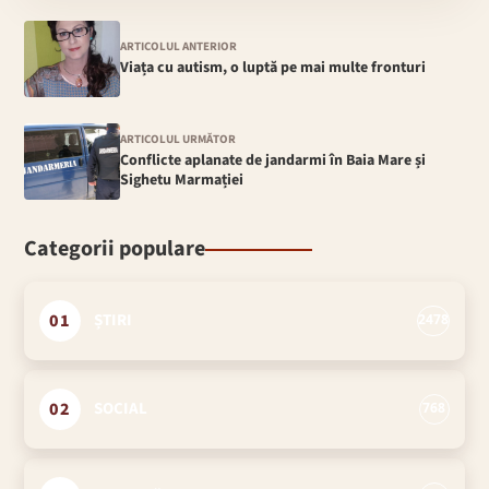
ARTICOLUL ANTERIOR
Viața cu autism, o luptă pe mai multe fronturi
ARTICOLUL URMĂTOR
Conflicte aplanate de jandarmi în Baia Mare și
Sighetu Marmației
Categorii populare
01
ȘTIRI
2478
02
SOCIAL
768