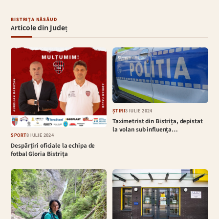
BISTRIȚA NĂSĂUD
Articole din Județ
ȘTIRI
3 IULIE 2024
Taximetrist din Bistrița, depistat
la volan sub influența…
SPORT
8 IULIE 2024
Despărțiri oficiale la echipa de
fotbal Gloria Bistrița