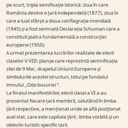
pe scurt, tripla semificație istorică: ziua în care
România devine o țară independetă (1877), ziua în
care a luat sfârșit a doua conflagrație mondială
(1945) și a fost semnată Declarația Schuman care a
constituit piatra fundamentală a construcției
europene (1950).
A urmat prezentarea lucrărilor realizate de elevii
claselor V-VIII: planșe care reprezintă semnificația
zilei de 9 Mai , drapelul Uniunii Europene și
simbolurile acestei structuri, totul pe fundalul
imnului ,,Oda bucuriei “.
La finalul manifestărilor, elevii clasei a VI-a au
prezentat fiecare țară membră, salutând în limba
țării respective, a menționat unde se află poziționat
acel stat, care este capitala țării , limba vorbită și un
obiectiv turistic specific tarii.