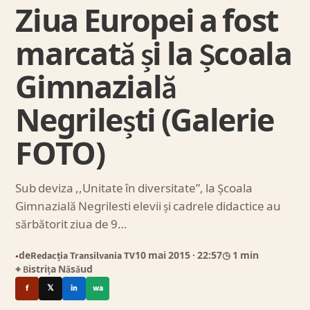
Ziua Europei a fost
marcată și la Școala
Gimnazială
Negrilești (Galerie
FOTO)
Sub deviza ,,Unitate în diversitate”, la Școala
Gimnazială Negrilesti elevii și cadrele didactice au
sărbătorit ziua de 9…
de
Redacția Transilvania TV
10 mai 2015
· 22:57
◷ 1 min
●
⌖ Bistrița Năsăud
f
𝕏
in
wa