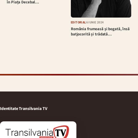
în Piața Decebal…
EDITORIAL
6 IUNIE 2024
România frumoasă și bogată, însă
batjocorită și trădată…
Identitate Transilvania TV