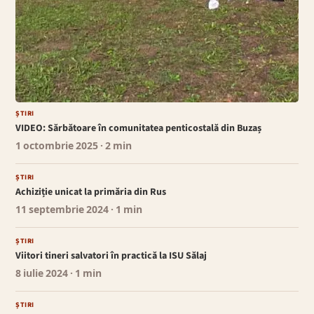
ȘTIRI
VIDEO: Sărbătoare în comunitatea penticostală din Buzaș
1 octombrie 2025
· 2 min
ȘTIRI
Achiziție unicat la primăria din Rus
11 septembrie 2024
· 1 min
ȘTIRI
Viitori tineri salvatori în practică la ISU Sălaj
8 iulie 2024
· 1 min
ȘTIRI