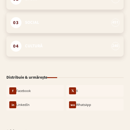
03
SOCIAL
451
04
CULTURĂ
240
Distribuie & urmărește
f
Facebook
𝕏
X
in
LinkedIn
wa
WhatsApp