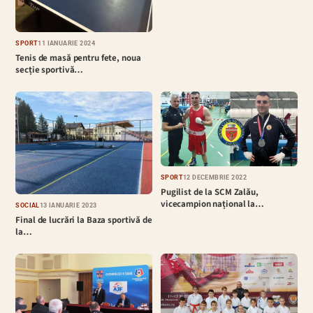
SPORT
11 IANUARIE 2024
Tenis de masă pentru fete, noua
secție sportivă…
SPORT
12 DECEMBRIE 2022
Pugilist de la SCM Zalău,
vicecampion național la…
SOCIAL
13 IANUARIE 2023
Final de lucrări la Baza sportivă de
la…