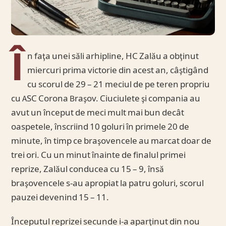
Î
n faţa unei săli arhipline, HC Zalău a obţinut
miercuri prima victorie din acest an, câştigând
cu scorul de 29 – 21 meciul de pe teren propriu
cu ASC Corona Braşov. Ciuciulete şi compania au
avut un început de meci mult mai bun decât
oaspetele, înscriind 10 goluri în primele 20 de
minute, în timp ce braşovencele au marcat doar de
trei ori. Cu un minut înainte de finalul primei
reprize, Zalăul conducea cu 15 – 9, însă
braşovencele s-au apropiat la patru goluri, scorul
pauzei devenind 15 – 11.
Începutul reprizei secunde i-a aparţinut din nou