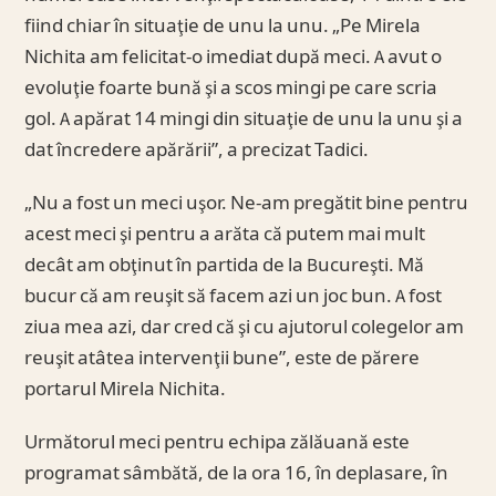
fiind chiar în situaţie de unu la unu. „Pe Mirela
Nichita am felicitat-o imediat după meci. A avut o
evoluţie foarte bună şi a scos mingi pe care scria
gol. A apărat 14 mingi din situaţie de unu la unu şi a
dat încredere apărării”, a precizat Tadici.
„Nu a fost un meci uşor. Ne-am pregătit bine pentru
acest meci şi pentru a arăta că putem mai mult
decât am obţinut în partida de la Bucureşti. Mă
bucur că am reuşit să facem azi un joc bun. A fost
ziua mea azi, dar cred că şi cu ajutorul colegelor am
reuşit atâtea intervenţii bune”, este de părere
portarul Mirela Nichita.
Următorul meci pentru echipa zălăuană este
programat sâmbătă, de la ora 16, în deplasare, în