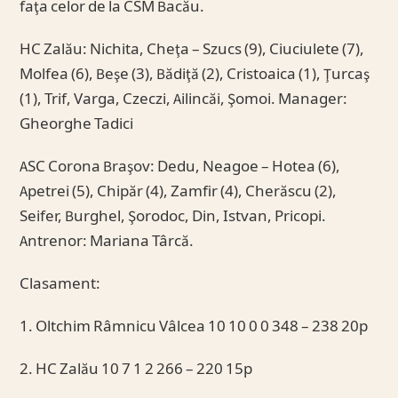
faţa celor de la CSM Bacău.
HC Zalău: Nichita, Cheţa – Szucs (9), Ciuciulete (7),
Molfea (6), Beşe (3), Bădiţă (2), Cristoaica (1), Ţurcaş
(1), Trif, Varga, Czeczi, Ailincăi, Şomoi. Manager:
Gheorghe Tadici
ASC Corona Braşov: Dedu, Neagoe – Hotea (6),
Apetrei (5), Chipăr (4), Zamfir (4), Cherăscu (2),
Seifer, Burghel, Şorodoc, Din, Istvan, Pricopi.
Antrenor: Mariana Târcă.
Clasament:
1. Oltchim Râmnicu Vâlcea 10 10 0 0 348 – 238 20p
2. HC Zalău 10 7 1 2 266 – 220 15p