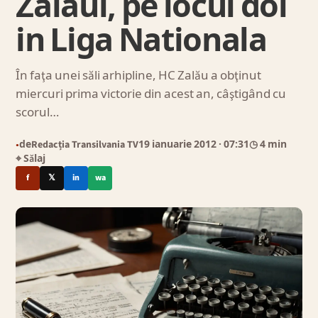
Zalaul, pe locul doi
in Liga Nationala
În faţa unei săli arhipline, HC Zalău a obţinut
miercuri prima victorie din acest an, câştigând cu
scorul…
de
Redacția Transilvania TV
19 ianuarie 2012
· 07:31
◷ 4 min
●
⌖ Sălaj
f
𝕏
in
wa