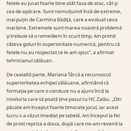
fetele au jucat foarte bine atât faza de atac, cât şi
cea de apărare. Sunt nemulţumit însă de extreme,
mai puţin de Carmina Bădiţă, care a evoluat ceva
mai bine. Extremele sunt marea noastră problemă
şi trebuie să o remediem în scurt timp. Am primit
câteva goluri în superioritate numerică, pentru că
fetele nu au respectat ce le-am spus”, a afirmat
tehnicianul zălăuan.
De cealaltă parte, Mariana Târcă a recunoscut
superioritatea echipei zălăuane, afirmând că
formaţia pe care o conduce nu a ajuns încă la
nivelul la care să poată ţine pasul cu HC Zalău. „Din
păcate am început foarte timorate jocul, iar acest
lucru s-a văzut imediat pe tabelă. Am început la fel
de prost repriza a doua, după care ne-am revenit la