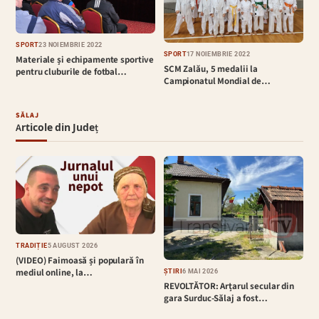
SPORT
23 NOIEMBRIE 2022
SPORT
17 NOIEMBRIE 2022
Materiale și echipamente sportive
SCM Zalău, 5 medalii la
pentru cluburile de fotbal…
Campionatul Mondial de…
SĂLAJ
Articole din Județ
TRADIȚIE
5 AUGUST 2026
(VIDEO) Faimoasă și populară în
mediul online, la…
ȘTIRI
6 MAI 2026
REVOLTĂTOR: Arțarul secular din
gara Surduc-Sălaj a fost…