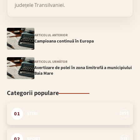
județele Transilvaniei.
ARTICOLUL ANTERIOR
Campioana continuă în Europa
ARTICOLUL URMĂTOR
Avertizare de polei în zona limitrofă a municipiului
Baia Mare
Categorii populare
01
ȘTIRI
2851
02
SPORT
539