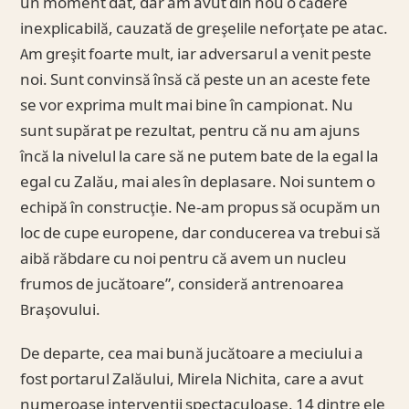
un moment dat, dar am avut din nou o cădere
inexplicabilă, cauzată de greşelile neforţate pe atac.
Am greşit foarte mult, iar adversarul a venit peste
noi. Sunt convinsă însă că peste un an aceste fete
se vor exprima mult mai bine în campionat. Nu
sunt supărat pe rezultat, pentru că nu am ajuns
încă la nivelul la care să ne putem bate de la egal la
egal cu Zalău, mai ales în deplasare. Noi suntem o
echipă în construcţie. Ne-am propus să ocupăm un
loc de cupe europene, dar conducerea va trebui să
aibă răbdare cu noi pentru că avem un nucleu
frumos de jucătoare”, consideră antrenoarea
Braşovului.
De departe, cea mai bună jucătoare a meciului a
fost portarul Zalăului, Mirela Nichita, care a avut
numeroase intervenţii spectaculoase, 14 dintre ele