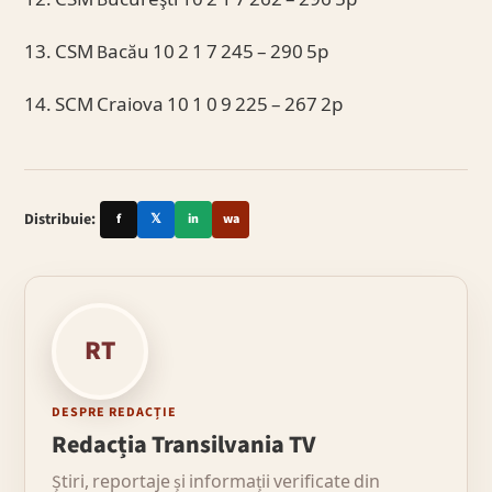
12. CSM Bucureşti 10 2 1 7 262 – 296 5p
13. CSM Bacău 10 2 1 7 245 – 290 5p
14. SCM Craiova 10 1 0 9 225 – 267 2p
Distribuie:
f
𝕏
in
wa
RT
DESPRE REDACȚIE
Redacția Transilvania TV
Știri, reportaje și informații verificate din