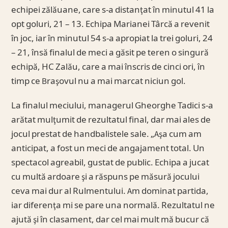
echipei zălăuane, care s-a distanţat în minutul 41 la
opt goluri, 21 – 13. Echipa Marianei Târcă a revenit
în joc, iar în minutul 54 s-a apropiat la trei goluri, 24
– 21, însă finalul de meci a găsit pe teren o singură
echipă, HC Zalău, care a mai înscris de cinci ori, în
timp ce Braşovul nu a mai marcat niciun gol.
La finalul meciului, managerul Gheorghe Tadici s-a
arătat mulţumit de rezultatul final, dar mai ales de
jocul prestat de handbalistele sale. „Aşa cum am
anticipat, a fost un meci de angajament total. Un
spectacol agreabil, gustat de public. Echipa a jucat
cu multă ardoare şi a răspuns pe măsură jocului
ceva mai dur al Rulmentului. Am dominat partida,
iar diferenţa mi se pare una normală. Rezultatul ne
ajută şi în clasament, dar cel mai mult mă bucur că