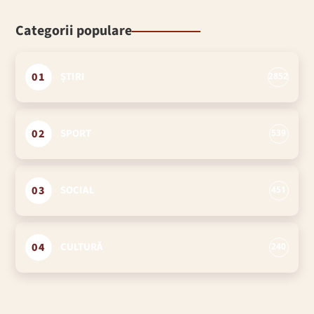
Categorii populare
01
ȘTIRI
2852
02
SPORT
539
03
SOCIAL
451
04
CULTURĂ
240