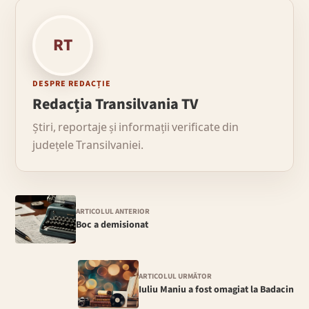
RT
DESPRE REDACȚIE
Redacția Transilvania TV
Știri, reportaje și informații verificate din
județele Transilvaniei.
ARTICOLUL ANTERIOR
Boc a demisionat
ARTICOLUL URMĂTOR
Iuliu Maniu a fost omagiat la Badacin