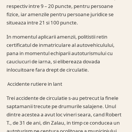
respectiv intre 9 – 20 puncte, pentru persoane
fizice, iar amenzile pentru persoane juridice se
situeaza intre 21 si 100 puncte.
In momentul aplicarii amenzii, politistii retin
certificatul de inmatriculare al autovehiculului,
pana in momentul echiparii autoturismului cu
cauciucuri de iarna, si elibereaza dovada
inlocuitoare fara drept de circulatie.
Accidente rutiere in lant
Trei accidente de circulatie s-au petrecut la finele
saptamanii trecute pe drumurile salajene. Unul
dintre acestea a avut loc vineri seara, cand Robert
T., de 31 de ani, din Zalau, in timp ce conducea un
autoturism pe centura ocolitoare a municipiului,