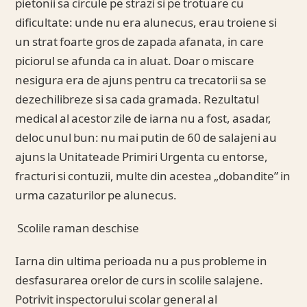
pietonii sa circule pe strazi si pe trotuare cu
dificultate: unde nu era alunecus, erau troiene si
un strat foarte gros de zapada afanata, in care
piciorul se afunda ca in aluat. Doar o miscare
nesigura era de ajuns pentru ca trecatorii sa se
dezechilibreze si sa cada gramada. Rezultatul
medical al acestor zile de iarna nu a fost, asadar,
deloc unul bun: nu mai putin de 60 de salajeni au
ajuns la Unitateade Primiri Urgenta cu entorse,
fracturi si contuzii, multe din acestea „dobandite” in
urma cazaturilor pe alunecus.
Scolile raman deschise
Iarna din ultima perioada nu a pus probleme in
desfasurarea orelor de curs in scolile salajene.
Potrivit inspectorului scolar general al