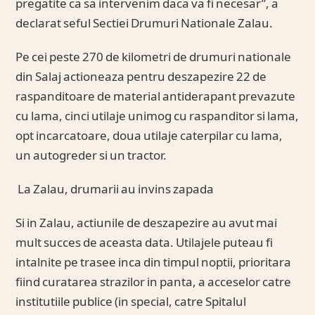
pregatite ca sa intervenim daca va fi necesar”, a
declarat seful Sectiei Drumuri Nationale Zalau.
Pe cei peste 270 de kilometri de drumuri nationale
din Salaj actioneaza pentru deszapezire 22 de
raspanditoare de material antiderapant prevazute
cu lama, cinci utilaje unimog cu raspanditor si lama,
opt incarcatoare, doua utilaje caterpilar cu lama,
un autogreder si un tractor.
La Zalau, drumarii au invins zapada
Si in Zalau, actiunile de deszapezire au avut mai
mult succes de aceasta data. Utilajele puteau fi
intalnite pe trasee inca din timpul noptii, prioritara
fiind curatarea strazilor in panta, a acceselor catre
institutiile publice (in special, catre Spitalul