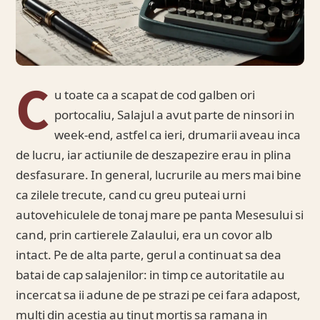
C
u toate ca a scapat de cod galben ori
portocaliu, Salajul a avut parte de ninsori in
week-end, astfel ca ieri, drumarii aveau inca
de lucru, iar actiunile de deszapezire erau in plina
desfasurare. In general, lucrurile au mers mai bine
ca zilele trecute, cand cu greu puteai urni
autovehiculele de tonaj mare pe panta Mesesului si
cand, prin cartierele Zalaului, era un covor alb
intact. Pe de alta parte, gerul a continuat sa dea
batai de cap salajenilor: in timp ce autoritatile au
incercat sa ii adune de pe strazi pe cei fara adapost,
multi din acestia au tinut mortis sa ramana in