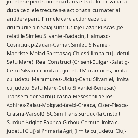
judetene pentru indepartarea stratului de zapada,
dupa ce zilele trecute s-a actionat si cu material
antiderapant. Firmele care actioneaza pe
drumurile din Salaj sunt: Utilaje Lazar Puscas (pe
relatiile Simleu Silvaniei-Badacin, Halmasd-
Cosniciu-Ip-Zauan-Camar, Simleu Silvaniei-
Maeriste-Moiad-Sarmasag-Chiesd-limita cu judetul
Satu Mare); Real Construct (Criseni-Bulgari-Salatig-
Cehu Silvaniei-limita cu judetul Maramures, limita
cu judetul Maramures-Ulciug-Cehu Silvaniei, limita
cu judetul Satu Mare-Cehu Silvaniei-Benesat);
Transemidor Sarbi (Crasna-Mesesenii de Jos-
Aghires-Zalau-Moigrad-Brebi-Creaca, Cizer-Plesca-
Crasna-Varsolt); SC Sim Trans Surduc (la Cristolt,
Surduc-Briglez-Fabrica-Girbou-Cernuc-limita cu
judetul Cluj) si Primaria Agrij (limita cu judetul Cluj-