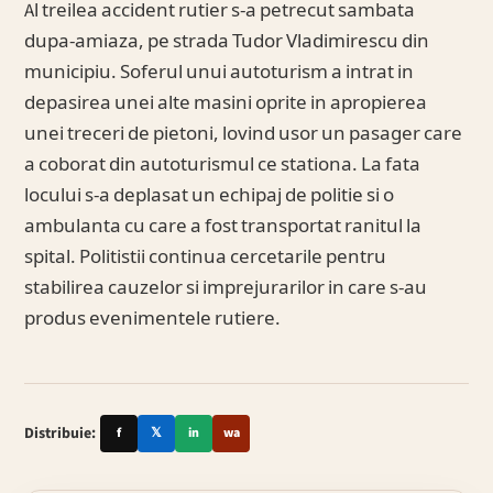
Al treilea accident rutier s-a petrecut sambata
dupa-amiaza, pe strada Tudor Vladimirescu din
municipiu. Soferul unui autoturism a intrat in
depasirea unei alte masini oprite in apropierea
unei treceri de pietoni, lovind usor un pasager care
a coborat din autoturismul ce stationa. La fata
locului s-a deplasat un echipaj de politie si o
ambulanta cu care a fost transportat ranitul la
spital. Politistii continua cercetarile pentru
stabilirea cauzelor si imprejurarilor in care s-au
produs evenimentele rutiere.
Distribuie:
f
𝕏
in
wa