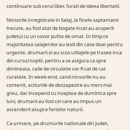
continuare sub cerul liber, furati de ideea libertatii.
Ninsorile inregistrate in Salaj, la finele saptamanii
trecute, au fost atat de bogate incat au acoperit
judetul cu un covor pufos de omat. In timp ce
majoritatea salajenilor au iesit din case doar pentru
urgente, drumarii si-au scos utilajele pe trasee inca
din cursul noptii, pentru a se asigura ca spre
dimineata, caile de circulatie vor fi cat de cat
curatate. In week-end, cand ninsorile nu au
contenit, actiunile de deszapezire au mers mai
greu, dar incepand cu noaptea de duminica spre
luni, drumarii au fost cei care au impus un
ascendent asupra fortelor naturii.
Ca urmare, pe drumurile nationale din judet,