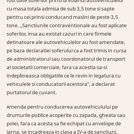
fost date soferilor prinsi la volanul autovehiculelor
cu masa totala admisa de sub 3,5 tone si sapte
pentru cei prinsi conducand masini de peste 3,5
tone. „Sanctiunile contraventionale au fost aplicate
soferilor, insa au existat cazuri in care firmele
detinatoare ale autovehiculelor au fost amendate,
pe baza declaratiei soferului ca a fost trimis in cursa
de administratorul sau coordonatorul de transport
al societatii comerciale, fara ca acestia sa-si
indeplineasca obligatiile ce le revin in legatura cu
vehiculele si conducatorii acestora”, a declarat
purtatorul de cuvant.
Amenda pentru conducerea autovehiculului pe
drumurile publice acoperite cu zapada, gheata sau
polei, fara ca acesta sa fie echipat cu anvelope de
iarna, se incadreaza in clasa a IV-a de sanctiuni,