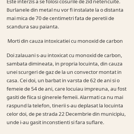
Este interzis a se folosi cosurile de zid netencuite.
Burlanele din metal nu vor fi instalate la o distanta
mai mica de 70 de centimetri fata de peretii de
scandura sau paianta.
Morti din cauza intoxicatiei cu monoxid de carbon
Doi zalauani s-au intoxicat cu monoxid de carbon,
sambata dimineata, in propria locuinta, din cauza
unei scurgeri de gaz de la un convector montat in
casa. Cei doi, un barbat in varsta de 62 de ani si o
femeie de 54 de ani, care locuiau impreuna, au fost
gasiti de fiica si ginerele femeii. Alarmati ca nu mai
raspund la telefon, tinerii s-au deplasat la locuinta
celor doi, de pe strada 22 Decembrie din municipiu,
unde i-au gasit inconstienti si fara suflare.