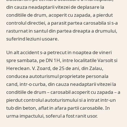
din cauza neadaptarii vitezei de deplasare la
conditiile de drum, acoperit cu zapada, a pierdut
controlul directiei, a parasit partea carosabila si s-a
rasturnat in santul din partea dreapta a drumului,
suferind leziuni usoare.
Un alt accident s-a petrecut in noaptea de vineri
spre sambata, pe DN 1H, intre localitatile Varsolt si
Hereclean. V. Zoard, de 25 de ani, din Zalau,
conducea autoturismul proprietate personala
cand, intr-o curba, din cauza neadaptarii vitezei la
conditiile de drum – carosabil acoperit cu zapada – a
pierdut controlul autoturismului si a intrat intr-un
tub din beton, aflat in afara partii carosabile. In
urma impactului, soferul a fost ranit usor.