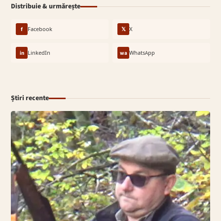
Distribuie & urmărește
f
Facebook
𝕏
X
in
LinkedIn
wa
WhatsApp
Știri recente