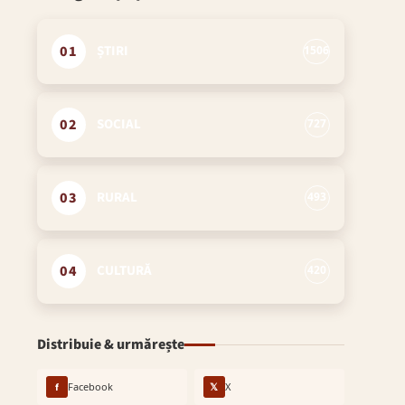
01
ȘTIRI
1506
02
SOCIAL
727
03
RURAL
493
04
CULTURĂ
420
Distribuie & urmărește
f
Facebook
𝕏
X