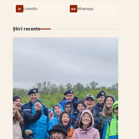
in
LinkedIn
wa
WhatsApp
Știri recente