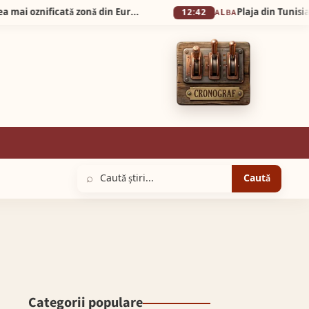
Silva Logistic Services. Muntele Bǎişorii, a doua cea mai oznificatǎ zonǎ din Europa, un colț de rai unde sălbăticia Apusenilor întâlnește liniștea profundă a brazilor falnici.
12:42
ALBA
⌕
Caută
Categorii populare