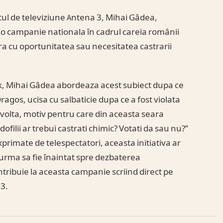
tul de televiziune Antena 3, Mihai Gâdea,
i, o campanie nationala în cadrul careia românii
ura cu oportunitatea sau necesitatea castrarii
ok, Mihai Gâdea abordeaza acest subiect dupa ce
Dragos, ucisa cu salbaticie dupa ce a fost violata
revolta, motiv pentru care din aceasta seara
dofilii ar trebui castrati chimic? Votati da sau nu?”
primate de telespectatori, aceasta initiativa ar
 urma sa fie înaintat spre dezbaterea
ribuie la aceasta campanie scriind direct pe
 3.