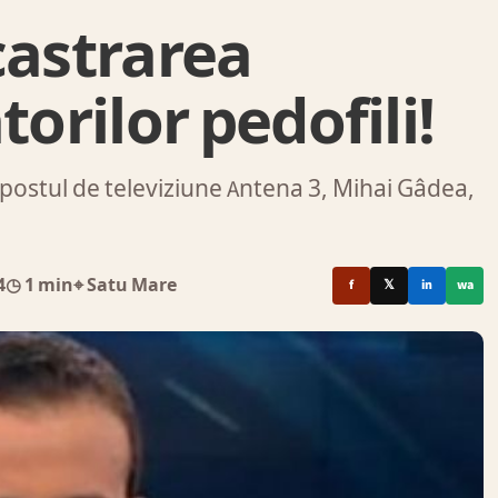
castrarea
torilor pedofili!
 postul de televiziune Antena 3, Mihai Gâdea,
4
◷ 1 min
⌖ Satu Mare
f
𝕏
in
wa