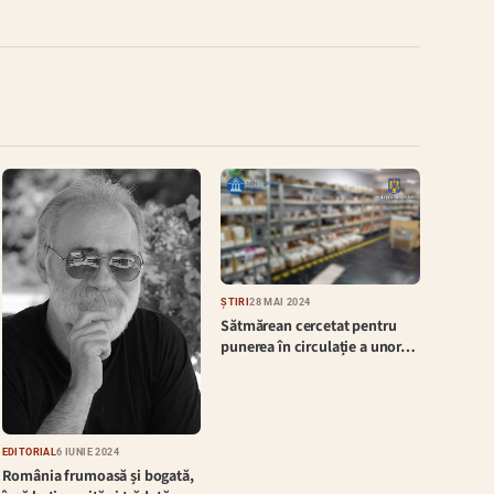
ȘTIRI
28 MAI 2024
Sătmărean cercetat pentru
punerea în circulație a unor…
EDITORIAL
6 IUNIE 2024
România frumoasă și bogată,