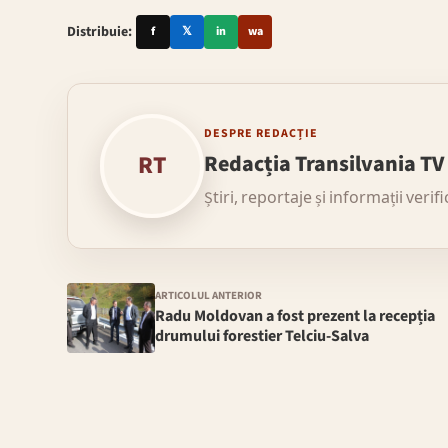
Distribuie:
f
𝕏
in
wa
DESPRE REDACȚIE
RT
Redacția Transilvania TV
Știri, reportaje și informații verif
ARTICOLUL ANTERIOR
Radu Moldovan a fost prezent la recepția
drumului forestier Telciu-Salva