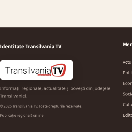
Men
Identitate Transilvania TV
Actu
Polit
Eco
Informații regionale, actualitate și povești din județele
Soci
Transilvaniei.
Cult
© 2026 Transilvania TV. Toate drepturile rezervate.
Edit
Publicație regională online