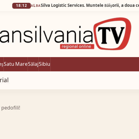
:12
ALBA
eș
Satu Mare
Sălaj
Sibiu
rial
 pedofili!