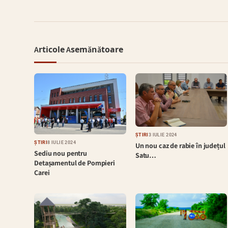
Articole Asemănătoare
ȘTIRI
3 IULIE 2024
ȘTIRI
8 IULIE 2024
Un nou caz de rabie în județul
Sediu nou pentru
Satu…
Detașamentul de Pompieri
Carei