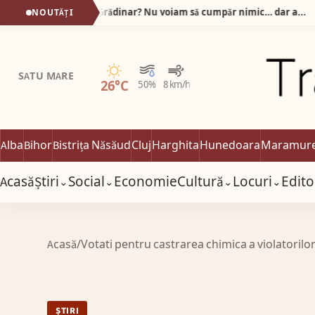
De ce stau oamenii la rând la Tibi Grădinar? Nu voiam să cumpăr nimic… dar am plecat cu sacoșa plină!
NOUTĂȚI
18
Senin
SATU MARE
26°C
50%
8 km/h
Alba
Bihor
Bistrița Năsăud
Cluj
Harghita
Hunedoara
Maramur
Acasă
Știri
Social
Economie
Cultură
Locuri
Edito
⌄
⌄
⌄
⌄
Acasă
/
Votati pentru castrarea chimica a violatorilor
ȘTIRI