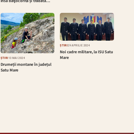
însă batjocorită și trădată…
ȘTIRI
29 APRILIE 2024
Noi cadre militare, la ISU Satu
Mare
ȘTIRI
13 MAI 2024
Drumeții montane în județul
Satu Mare