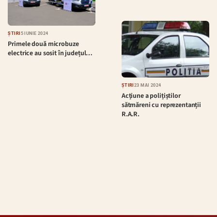
ȘTIRI
5 IUNIE 2024
Primele două microbuze
electrice au sosit în județul…
ȘTIRI
23 MAI 2024
Acțiune a polițiștilor
sătmăreni cu reprezentanții
R.A.R.