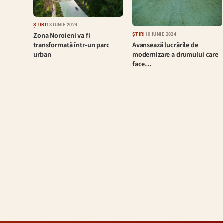
ȘTIRI
18 IUNIE 2024
Zona Noroieni va fi
ȘTIRI
10 IUNIE 2024
Avansează lucrările de
transformată într-un parc
modernizare a drumului care
urban
face…