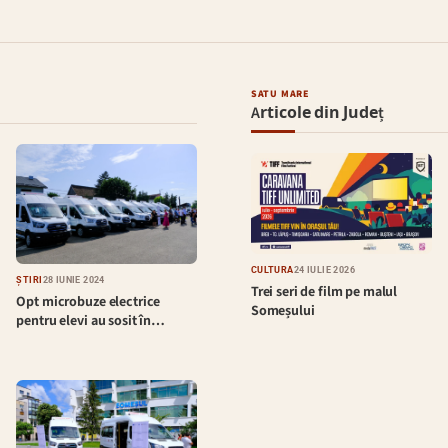
SATU MARE
Articole din Județ
CULTURĂ
24 IULIE 2026
ȘTIRI
28 IUNIE 2024
Trei seri de film pe malul
Opt microbuze electrice
Someșului
pentru elevi au sosit în…