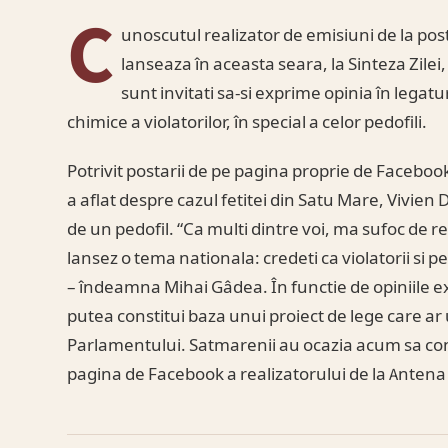
C
unoscutul realizator de emisiuni de la pos
lanseaza în aceasta seara, la Sinteza Zile
sunt invitati sa-si exprime opinia în legat
chimice a violatorilor, în special a celor pedofili.
Potrivit postarii de pe pagina proprie de Facebo
a aflat despre cazul fetitei din Satu Mare, Vivien 
de un pedofil. “Ca multi dintre voi, ma sufoc de 
lansez o tema nationala: credeti ca violatorii si pe
– îndeamna Mihai Gâdea. În functie de opiniile ex
putea constitui baza unui proiect de lege care ar
Parlamentului. Satmarenii au ocazia acum sa cont
pagina de Facebook a realizatorului de la Antena