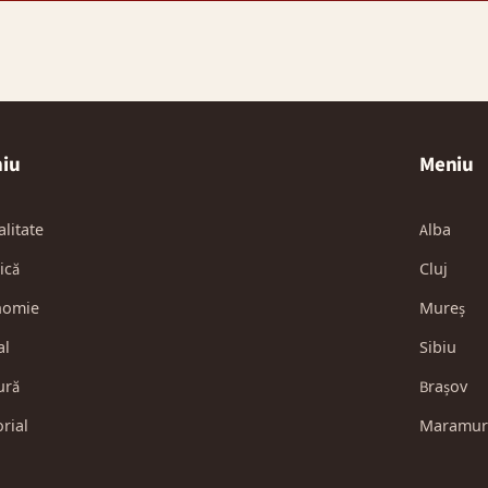
iu
Meniu
alitate
Alba
ică
Cluj
nomie
Mureș
al
Sibiu
ură
Brașov
orial
Maramur