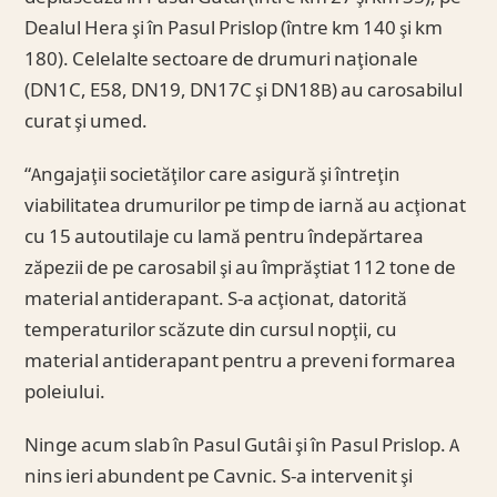
Dealul Hera şi în Pasul Prislop (între km 140 şi km
180). Celelalte sectoare de drumuri naţionale
(DN1C, E58, DN19, DN17C şi DN18B) au carosabilul
curat şi umed.
“Angajaţii societăţilor care asigură şi întreţin
viabilitatea drumurilor pe timp de iarnă au acţionat
cu 15 autoutilaje cu lamă pentru îndepărtarea
zăpezii de pe carosabil şi au împrăştiat 112 tone de
material antiderapant. S-a acţionat, datorită
temperaturilor scăzute din cursul nopţii, cu
material antiderapant pentru a preveni formarea
poleiului.
Ninge acum slab în Pasul Gutâi şi în Pasul Prislop. A
nins ieri abundent pe Cavnic. S-a intervenit şi