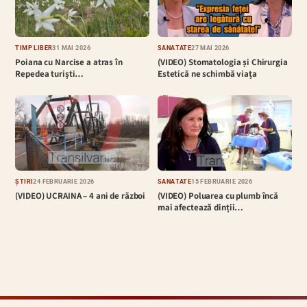
TIMP LIBER
31 MAI 2026
SĂNĂTATE
27 MAI 2026
Poiana cu Narcise a atras în
(VIDEO) Stomatologia și Chirurgia
Repedea turiști…
Estetică ne schimbă viața
ȘTIRI
24 FEBRUARIE 2026
SĂNĂTATE
15 FEBRUARIE 2026
(VIDEO) UCRAINA – 4 ani de război
(VIDEO) Poluarea cu plumb încă
mai afectează dinții…