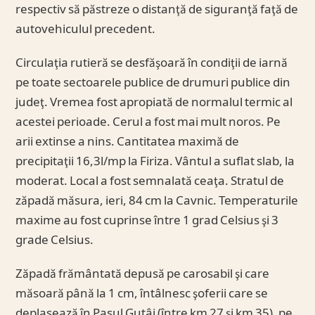
respectiv să păstreze o distanţă de siguranţă faţă de
autovehiculul precedent.
Circulaţia rutieră se desfăşoară în condiţii de iarnă
pe toate sectoarele publice de drumuri publice din
judeţ. Vremea fost apropiată de normalul termic al
acestei perioade. Cerul a fost mai mult noros. Pe
arii extinse a nins. Cantitatea maximă de
precipitaţii 16,3l/mp la Firiza. Vântul a suflat slab, la
moderat. Local a fost semnalată ceaţa. Stratul de
zăpadă măsura, ieri, 84 cm la Cavnic. Temperaturile
maxime au fost cuprinse între 1 grad Celsius şi 3
grade Celsius.
Zăpadă frământată depusă pe carosabil şi care
măsoară până la 1 cm, întâlnesc şoferii care se
deplasează în Pasul Gutâi (între km 27 şi km 35), pe