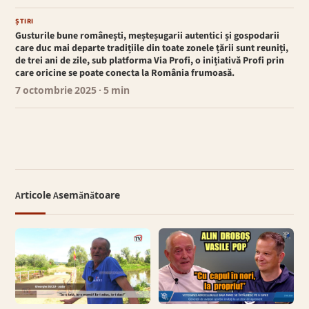
ȘTIRI
Gusturile bune românești, meșteșugarii autentici și gospodarii
care duc mai departe tradițiile din toate zonele țării sunt reuniți,
de trei ani de zile, sub platforma Via Profi, o inițiativă Profi prin
care oricine se poate conecta la România frumoasă.
7 octombrie 2025
· 5 min
Articole Asemănătoare