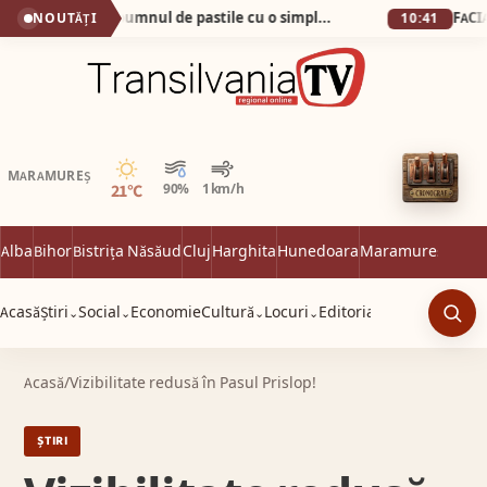
Cum am scăpat de pumnul de pastile cu o simplă apă minerală!
NOUTĂȚI
10:41
Senin
MARAMUREȘ
21°C
90%
1 km/h
Alba
Bihor
Bistrița Năsăud
Cluj
Harghita
Hunedoara
Maramureș
Satu 
Acasă
Știri
Social
Economie
Cultură
Locuri
Editorial
⌄
⌄
⌄
⌄
Caut
Acasă
/
Vizibilitate redusă în Pasul Prislop!
ȘTIRI