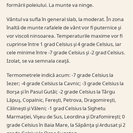
formării poleiului. La munte va ninge.
Vântul va sufla în general slab, la moderat. În zona
înaltă de munte rafalele de vânt vor fi puternice şi
vor viscoli ninsoarea. Temperaturile maxime vor fi
cuprinse între 1 grad Celsius şi 4 grade Celsius, iar
cele minime între -7 grade Celsius şi -2 grad Celsius.
Izolat, se va semnala ceaţă.
Termometrele indică acum: -7 grade Celsius la
Iezer; -4 grade Celsius la Cavnic; -3 grade Celsius la
Borşa şi în Pasul Gutâi; -2 grade Celsius la Târgu
Lăpuş, Copalnic, Fereşti, Petrova, Dragomireşti,
Călineşti şi Văleni; -1 grad Celsius la Sighetu
Marmaţiei, Vişeu de Sus, Leordina şi Drafomireşti; 0
grade Celsius în Baia Mare, la Săpânţa şi Ardusat şi 2