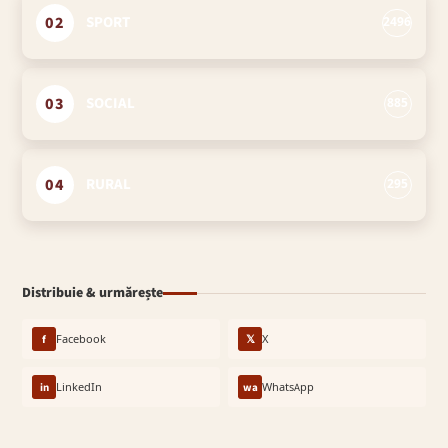
02
SPORT
2496
03
SOCIAL
885
04
RURAL
295
Distribuie & urmărește
f
Facebook
𝕏
X
in
LinkedIn
wa
WhatsApp