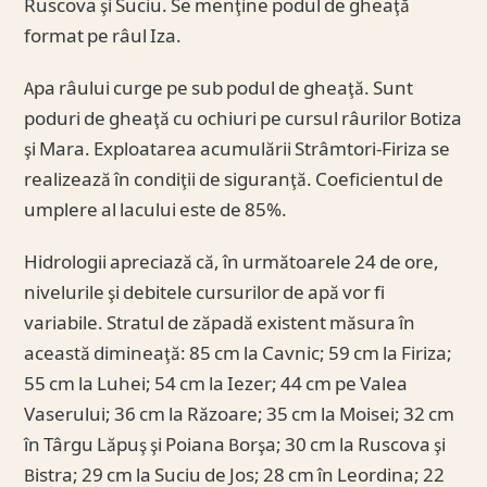
Ruscova şi Suciu. Se menţine podul de gheaţă
format pe râul Iza.
Apa râului curge pe sub podul de gheaţă. Sunt
poduri de gheaţă cu ochiuri pe cursul râurilor Botiza
şi Mara. Exploatarea acumulării Strâmtori-Firiza se
realizează în condiţii de siguranţă. Coeficientul de
umplere al lacului este de 85%.
Hidrologii apreciază că, în următoarele 24 de ore,
nivelurile şi debitele cursurilor de apă vor fi
variabile. Stratul de zăpadă existent măsura în
această dimineaţă: 85 cm la Cavnic; 59 cm la Firiza;
55 cm la Luhei; 54 cm la Iezer; 44 cm pe Valea
Vaserului; 36 cm la Răzoare; 35 cm la Moisei; 32 cm
în Târgu Lăpuş şi Poiana Borşa; 30 cm la Ruscova şi
Bistra; 29 cm la Suciu de Jos; 28 cm în Leordina; 22