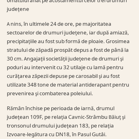
omătului aflat pe acostamentul celor trei drumuri
judeţene
A nins, în ultimele 24 de ore, pe majoritatea
sectoarelor de drumuri judeţene, iar după amiază,
precipitaţiile au fost sub formă de ploaie. Grosimea
stratului de zăpadă prospăt depus a fost de până la
30 cm. Angajaţii societăţii judeţene de drumuri şi
poduri au intervenit cu 32 utilaje cu lamă pentru
curăţarea zăpezii depuse pe carosabil şi au fost
utilizate 348 tone de material antiderapant pentru
prevenirea şi combaterea poleiului.
Rămân închise pe perioada de iarnă, drumul
judeţean 109F, pe relaţia Cavnic-Strâmbu Băiuţ şi
tronsonul drumului judeţean 183, pe relaţia
Izvoare-legătura cu DN18, în Pasul Gutâi.