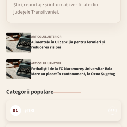
Știri, reportaje și informații verificate din
județele Transilvaniei.
ARTICOLUL ANTERIOR
Alimentele în UE: sprijin pentru fermieri și
reducerea risipei
ARTICOLUL URMĂTOR
Fotbaliştii de la FC Maramureş Universitar Baia
Mare au plecat în cantonament, la Ocna Şugatag
Categorii populare
01
ȘTIRI
6110