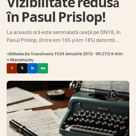
Vizibilitate redusă
în Pasul Prislop!
La această oră este semnalată ceaţă pe DN18, în
Pasul Prislop, (între km 165 şi km 185) datorită…
de
Redacția Transilvania TV
24 ianuarie 2012
· 00:27
◷ 6 min
●
⌖ Maramureș
f
𝕏
in
wa