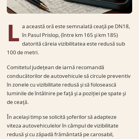
L
a această oră este semnalată ceaţă pe DN18,
în Pasul Prislop, (între km 165 şi km 185)
datorită căreia vizibilitatea este redusă sub
100 de metri.
Comitetul judeţean de iarnă recomandă
conducătorilor de autovehicule să circule preventiv
în zonele cu vizibilitate redusă şi să folosească
luminile de întâlnire pe faţă şi a poziţiei pe spate şi
de ceaţă.
În acelaşi timp se solicită şoferilor să adapteze
viteza autovehiculelor în câmpul de vizibilitate
redusă şi cu zăpadă frământată pe carosabil,