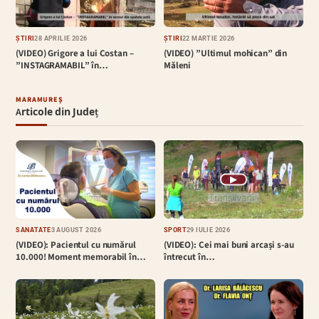
ȘTIRI
28 APRILIE 2026
ȘTIRI
22 MARTIE 2026
(VIDEO) Grigore a lui Costan –
(VIDEO) ”Ultimul mohican” din
”INSTAGRAMABIL” în…
Măleni
MARAMUREȘ
Articole din Județ
▶
SĂNĂTATE
3 AUGUST 2026
SPORT
29 IULIE 2026
(VIDEO): Pacientul cu numărul
(VIDEO): Cei mai buni arcași s-au
10.000! Moment memorabil în…
întrecut în…