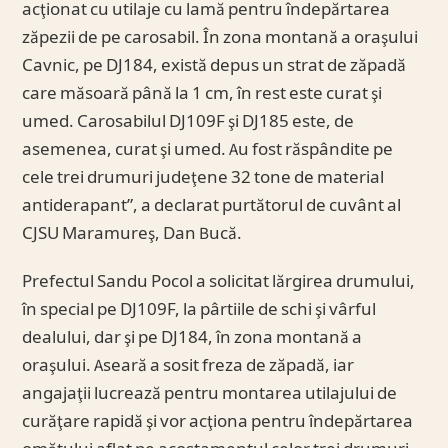
acţionat cu utilaje cu lamă pentru îndepărtarea
zăpezii de pe carosabil. În zona montană a oraşului
Cavnic, pe DJ184, există depus un strat de zăpadă
care măsoară până la 1 cm, în rest este curat şi
umed. Carosabilul DJ109F şi DJ185 este, de
asemenea, curat şi umed. Au fost răspândite pe
cele trei drumuri judeţene 32 tone de material
antiderapant”, a declarat purtătorul de cuvânt al
CJSU Maramureş, Dan Bucă.
Prefectul Sandu Pocol a solicitat lărgirea drumului,
în special pe DJ109F, la pârtiile de schi şi vârful
dealului, dar şi pe DJ184, în zona montană a
oraşului. Aseară a sosit freza de zăpadă, iar
angajaţii lucrează pentru montarea utilajului de
curăţare rapidă şi vor acţiona pentru îndepărtarea