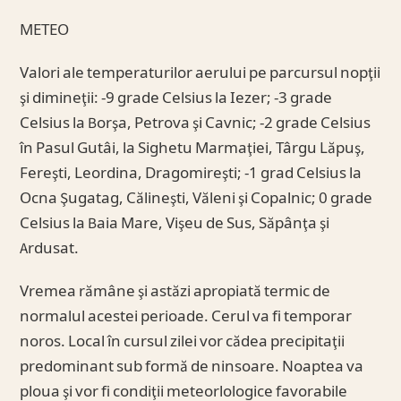
METEO
Valori ale temperaturilor aerului pe parcursul nopţii
şi dimineţii: -9 grade Celsius la Iezer; -3 grade
Celsius la Borşa, Petrova şi Cavnic; -2 grade Celsius
în Pasul Gutâi, la Sighetu Marmaţiei, Târgu Lăpuş,
Fereşti, Leordina, Dragomireşti; -1 grad Celsius la
Ocna Şugatag, Călineşti, Văleni şi Copalnic; 0 grade
Celsius la Baia Mare, Vişeu de Sus, Săpânţa şi
Ardusat.
Vremea rămâne şi astăzi apropiată termic de
normalul acestei perioade. Cerul va fi temporar
noros. Local în cursul zilei vor cădea precipitaţii
predominant sub formă de ninsoare. Noaptea va
ploua şi vor fi condiţii meteorlologice favorabile