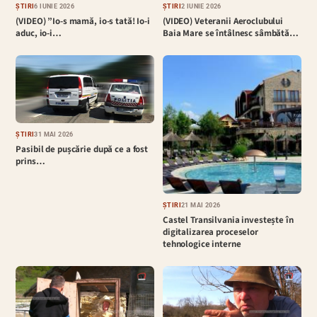
ȘTIRI
6 IUNIE 2026
ȘTIRI
2 IUNIE 2026
(VIDEO) ”Io-s mamă, io-s tată! Io-i
(VIDEO) Veteranii Aeroclubului
aduc, io-i…
Baia Mare se întâlnesc sâmbătă…
ȘTIRI
31 MAI 2026
Pasibil de pușcărie după ce a fost
prins…
ȘTIRI
21 MAI 2026
Castel Transilvania investește în
digitalizarea proceselor
tehnologice interne