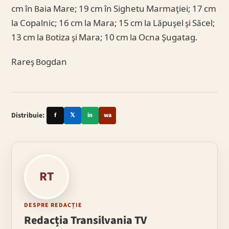
cm în Baia Mare; 19 cm în Sighetu Marmaţiei; 17 cm
la Copalnic; 16 cm la Mara; 15 cm la Lăpuşel şi Săcel;
13 cm la Botiza şi Mara; 10 cm la Ocna Şugatag.
Rareş Bogdan
Distribuie:
f
𝕏
in
wa
RT
DESPRE REDACȚIE
Redacția Transilvania TV