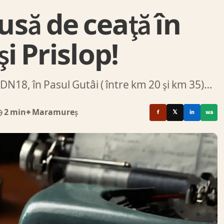
dusă de ceaţă în
i Prislop!
DN18, în Pasul Gutâi ( între km 20 şi km 35)…
 2 min
⌖ Maramureș
f
𝕏
in
wa