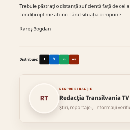
Trebuie păstraţi o distanţă suficientă faţă de ceilal
condiţii optime atunci când situaţia o impune.
Rareş Bogdan
Distribuie:
f
𝕏
in
wa
DESPRE REDACȚIE
RT
Redacția Transilvania TV
Știri, reportaje și informații verif