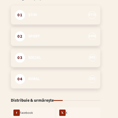
01
ȘTIRI
6110
02
SPORT
2496
03
SOCIAL
885
04
RURAL
295
Distribuie & urmărește
f
Facebook
𝕏
X