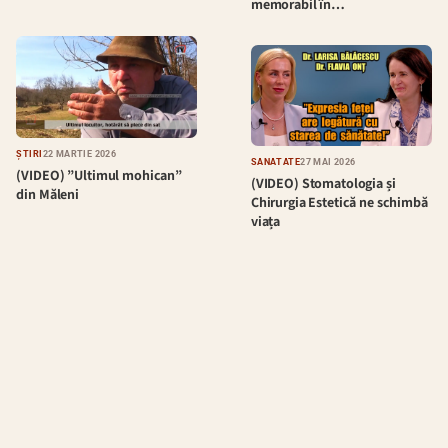
memorabil în…
ȘTIRI
22 MARTIE 2026
SĂNĂTATE
27 MAI 2026
(VIDEO) ”Ultimul mohican”
(VIDEO) Stomatologia și
din Măleni
Chirurgia Estetică ne schimbă
viața