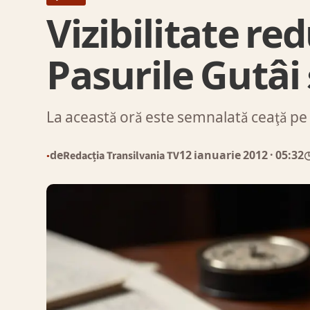
Vizibilitate re
Pasurile Gutâi ş
La această oră este semnalată ceaţă pe 
de
Redacția Transilvania TV
12 ianuarie 2012
· 05:32
◷
●