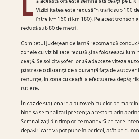
L
a această oră este semnalată ceaţă pe DN18,
Vizibilitatea este redusă în trafic sub 100 d
între km 160 şi km 180). Pe acest tronson al
redusă sub 80 de metri.
Comitetul Judeţean de iarnă recomandă conducăto
zonele cu vizibilitate redusă şi să folosească lumini
ceaţă. Se solicită şoferilor să adapteze viteza auto
păstreze o distanţă de siguranţă faţă de autovehi
renunţe, în zona cu ceaţă la efectuarea depăşiri
rutiere.
În caz de staţionare a autovehiculelor pe margine
bine să semnalizaţi prezenţa acestora prin aprinde
Semnalizaţi din timp orice manevră pe care intenţi
depăşiri care vă pot pune în pericol, atât pe dumnea