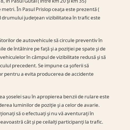
 în Pasul Gutâi ( între km 20 şi km 35)
e metri. În Pasul Prislop ceaţa este prezentă (
 drumului judeţean vizibilitatea în trafic este
rilor de autovehicule să circule preventiv în
le de întâlnire pe faţă şi a poziţiei pe spate şi de
vehiculelor în câmpul de vizibilitate redusă şi să
culul precedent. Se impune ca şoferii să
lor pentru a evita producerea de accidente
a şoselei sau în apropierea benzii de rulare este
rea luminilor de poziţie şi a celor de avarie.
onaţi să o efectuaţi şi nu vă aventuraţi în
voastră cât şi pe ceilalţi participanţi la trafic.