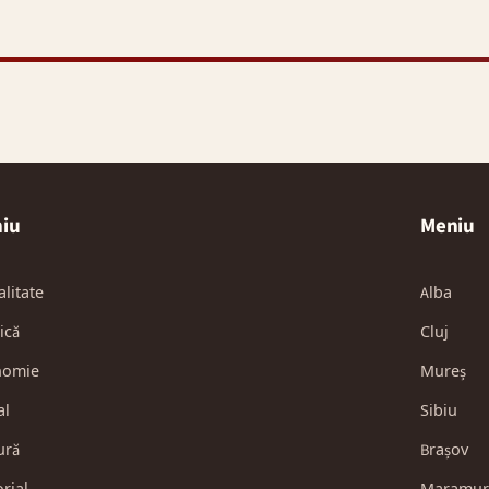
iu
Meniu
alitate
Alba
ică
Cluj
nomie
Mureș
al
Sibiu
ură
Brașov