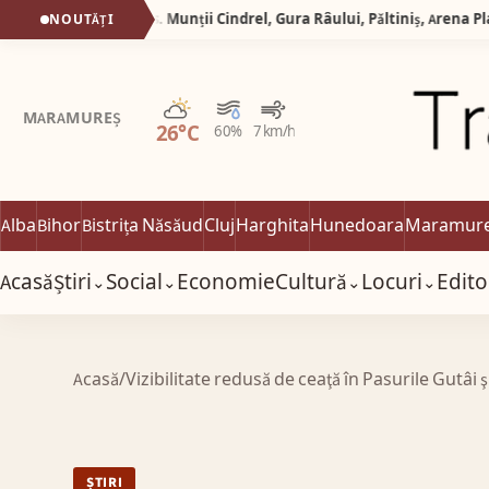
NOUTĂȚI
Parțial noros
MARAMUREȘ
26°C
60%
7 km/h
Alba
Bihor
Bistrița Năsăud
Cluj
Harghita
Hunedoara
Maramur
Acasă
Știri
Social
Economie
Cultură
Locuri
Edito
⌄
⌄
⌄
⌄
Acasă
/
Vizibilitate redusă de ceaţă în Pasurile Gutâi ş
ȘTIRI