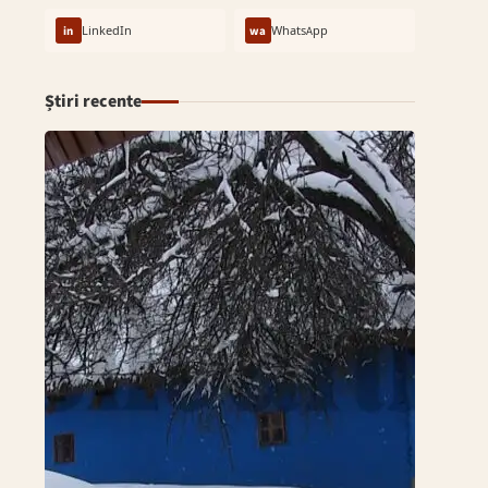
in
LinkedIn
wa
WhatsApp
Știri recente