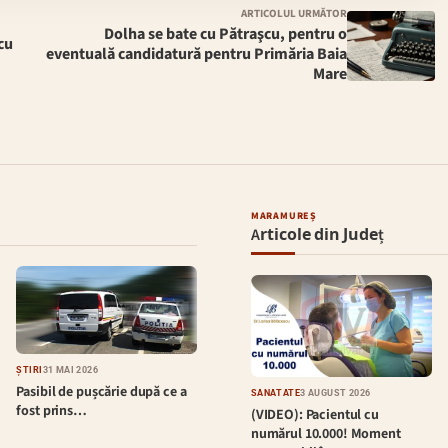
ARTICOLUL URMĂTOR
Dolha se bate cu Pătraşcu, pentru o
 cu
eventuală candidatură pentru Primăria Baia
Mare
MARAMUREȘ
Articole din Județ
ȘTIRI
31 MAI 2026
Pasibil de pușcărie după ce a
SĂNĂTATE
3 AUGUST 2026
fost prins…
(VIDEO): Pacientul cu
numărul 10.000! Moment