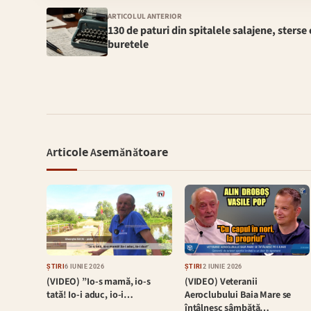
ARTICOLUL ANTERIOR
130 de paturi din spitalele salajene, sterse
buretele
Articole Asemănătoare
ȘTIRI
6 IUNIE 2026
ȘTIRI
2 IUNIE 2026
(VIDEO) ”Io-s mamă, io-s
(VIDEO) Veteranii
tată! Io-i aduc, io-i…
Aeroclubului Baia Mare se
întâlnesc sâmbătă…