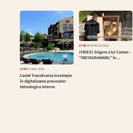
ȘTIRI
28 APRILIE 2026
(VIDEO) Grigore a lui Costan –
”INSTAGRAMABIL” în…
ȘTIRI
21 MAI 2026
Castel Transilvania investește
în digitalizarea proceselor
tehnologice interne