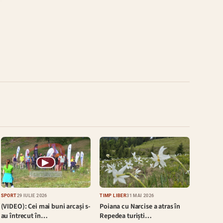
▶
SPORT
29 IULIE 2026
TIMP LIBER
31 MAI 2026
(VIDEO): Cei mai buni arcași s-
Poiana cu Narcise a atras în
au întrecut în…
Repedea turiști…