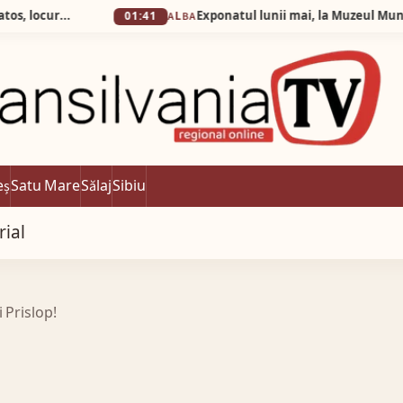
Silva Logistic Services. Munții Cindrel, Gura Râului, Pǎltiniș, Arena Platos, locurile în care nostalgia trecutului se împletește armonios cu facilitățile moderne, oferind fiecărui călător o experiență revigorantă pentru trup și suflet.
01:41
ALBA
eș
Satu Mare
Sălaj
Sibiu
rial
i Prislop!