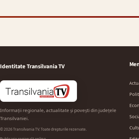
Men
Identitate Transilvania TV
Actu
Polit
Eco
Informații regionale, actualitate și povești din județele
Soci
Transilvaniei.
Cult
© 2026 Transilvania TV. Toate drepturile rezervate.