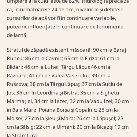
umplere al lacului este de 82%. Hidrologii apreciază
că, în următoarele 24 de ore, nivelurile şi debitele
cursurilor de apă vor fi în continuare variabile,
puternic influenţate în continuare de fenomenle
de iarnă.
Stratul de zăpadă existent măsoară: 90 cm la Baraj
Runcu; 86 cm la Cavnic; 65 cm la Firiza; 61 cm la
Blidari; 46 cm la Luhei, Târgu Lăpuş 46 cm la
Răzoare; 41 cm pe Valea Vaserului; 39 cm la
Ruscova; 38 cm la Târgu Lăpuş; 37 cm la Suciu de
Jos; 36 cm în Leordina şi Bistra; 35 cm la Sighetu
Marmaţiei, 34 cm la Iezer; 32 cm la Vadu Izei; 30 cm
în Baia Mare, Poiana Borşa şi Copalnic; 28 cm la
Moisei; 27 cm la Şieu şi Mara; 26 cm la Lăpuşel; 23
cm la Sălsig; 22 cm la Ulmeni; 20 cm la Bicaz şi 19 cm
la Strâmtura.