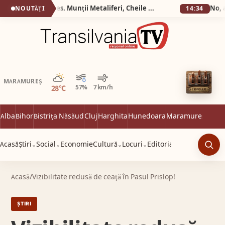
Silva Logistic Services. Munții Metaliferi, Cheile Cipului, Almașu Mare, o călătorie spre inima de piatră și verdeață a Apusenilor.
NOUTĂȚI
14:34
Parțial noros
MARAMUREȘ
28°C
57%
7 km/h
Alba
Bihor
Bistrița Năsăud
Cluj
Harghita
Hunedoara
Maramureș
Satu 
Acasă
Știri
Social
Economie
Cultură
Locuri
Editorial
⌄
⌄
⌄
⌄
Caut
Acasă
/
Vizibilitate redusă de ceaţă în Pasul Prislop!
ȘTIRI