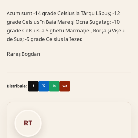
Acum sunt -14 grade Celsius la Târgu Lăpuş; -12
grade Celsius în Baia Mare şi Ocna Şugatag; -10
grade Celsius la Sighetu Marmaţiei, Borşa şi Vişeu
de Sus; -5 grade Celsius la Iezer.
Rareş Bogdan
Distribuie:
f
𝕏
in
wa
RT