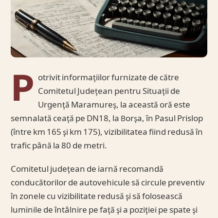
P
otrivit informaţiilor furnizate de către
Comitetul Judeţean pentru Situaţii de
Urgenţă Maramureş, la această oră este
semnalată ceaţă pe DN18, la Borşa, în Pasul Prislop
(între km 165 şi km 175), vizibilitatea fiind redusă în
trafic până la 80 de metri.
Comitetul judeţean de iarnă recomandă
conducătorilor de autovehicule să circule preventiv
în zonele cu vizibilitate redusă şi să folosească
luminile de întâlnire pe faţă şi a poziţiei pe spate şi