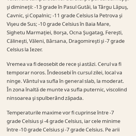
şi dimineţii: -13 grade în Pasul Gutâi, la Târgu Lăpuş,
Cavnic, şi Copalnic; -11 grade Celsius la Petrova şi
Vişeu de Sus; -10 grade Celsius în Baia Mare,
Sighetu Marmaţiei, Borşa, Ocna Şugatag, Fereşti,
Călineşti, Văleni, Bârsana, Dragomireşti şi -7 grade
Celsius la Iezer.
Vremea va fi deosebit de rece şi astăzi. Cerul va fi
temporar noros. Îndeosebi în cursul zilei, local va
ninge. Vântul va sufla în general slab, la moderat.
În zona înaltă de munte va sufla puternic, viscolind
ninsoarea şi spulberând zăpada.
Temperaturile maxime vor fi cuprinse între -7
grade Celsius şi -4 grade Celsius, iar cele minime
între -10 grade Celsius şi -7 grade Celsius. Pe arii