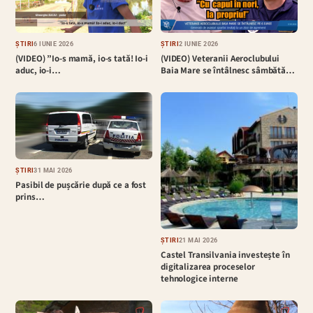
ȘTIRI
6 IUNIE 2026
ȘTIRI
2 IUNIE 2026
(VIDEO) ”Io-s mamă, io-s tată! Io-i
(VIDEO) Veteranii Aeroclubului
aduc, io-i…
Baia Mare se întâlnesc sâmbătă…
ȘTIRI
31 MAI 2026
Pasibil de pușcărie după ce a fost
prins…
ȘTIRI
21 MAI 2026
Castel Transilvania investește în
digitalizarea proceselor
tehnologice interne