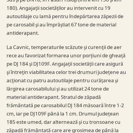
Sus şi pe DN18, în Pasul Prislop (între km 156 şi km
180). Angajaţii societăţilor au intervenit cu 19
autoutilaje cu lamă pentru îndepărtarea zăpezii de
pe carosabil şi au împrăştiat 67 tone de material
antiderapant.
La Cavnic, temperaturile scăzute şi curenţii de aer
rece au favorizat formarea unor porţiuni de gheaţă
pe DJ 184 şi DJ109F. Angajaţii societăţii care asigură
şi întreţin viabilitatea celor trei drumuri judeţene au
acţionat cu patru autoutilaje pentru curăţarea şi
lărgirea carosabilului şi au utilizat 24 tone de
material antiderapant. Stratul de zăpadă
frământată pe carosabilul DJ 184 măsoară între 1-2
cm, iar pe DJ109F până la 1 cm. Drumul judeţean
185 este umed, dar alternează şi cu tronsoane cu
zăpadă frământată care are grosimea de până la