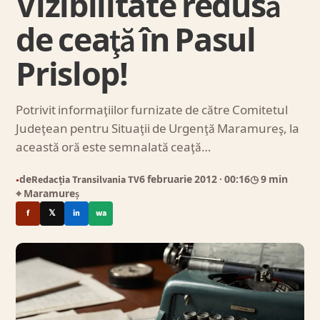
Vizibilitate redusă
de ceaţă în Pasul
Prislop!
Potrivit informaţiilor furnizate de către Comitetul
Judeţean pentru Situaţii de Urgenţă Maramureş, la
această oră este semnalată ceaţă…
de
Redacția Transilvania TV
6 februarie 2012
· 00:16
◷ 9 min
●
⌖ Maramureș
f
𝕏
in
wa