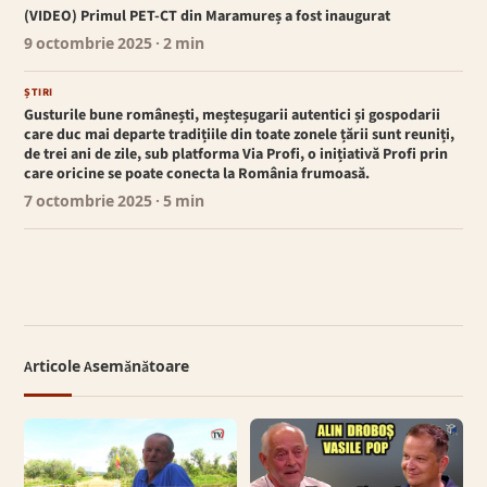
(VIDEO) Primul PET-CT din Maramureș a fost inaugurat
9 octombrie 2025
· 2 min
ȘTIRI
Gusturile bune românești, meșteșugarii autentici și gospodarii
care duc mai departe tradițiile din toate zonele țării sunt reuniți,
de trei ani de zile, sub platforma Via Profi, o inițiativă Profi prin
care oricine se poate conecta la România frumoasă.
7 octombrie 2025
· 5 min
Articole Asemănătoare