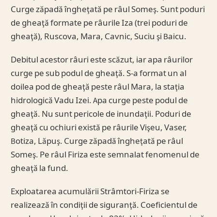
Curge zăpadă îngheţată pe râul Someş. Sunt poduri
de gheaţă formate pe râurile Iza (trei poduri de
gheaţă), Ruscova, Mara, Cavnic, Suciu şi Baicu.
Debitul acestor râuri este scăzut, iar apa râurilor
curge pe sub podul de gheaţă. S-a format un al
doilea pod de gheaţă peste râul Mara, la staţia
hidrologică Vadu Izei. Apa curge peste podul de
gheaţă. Nu sunt pericole de inundaţii. Poduri de
gheaţă cu ochiuri există pe râurile Vişeu, Vaser,
Botiza, Lăpuş. Curge zăpadă îngheţată pe râul
Someş. Pe râul Firiza este semnalat fenomenul de
gheaţă la fund.
Exploatarea acumulării Strâmtori-Firiza se
realizează în condiţii de siguranţă. Coeficientul de