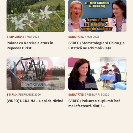
TIMP LIBER
31 MAI 2026
SĂNĂTATE
27 MAI 2026
Poiana cu Narcise a atras în
(VIDEO) Stomatologia și Chirurgia
Repedea turiști…
Estetică ne schimbă viața
ȘTIRI
24 FEBRUARIE 2026
SĂNĂTATE
15 FEBRUARIE 2026
(VIDEO) UCRAINA – 4 ani de război
(VIDEO) Poluarea cu plumb încă
mai afectează dinții…