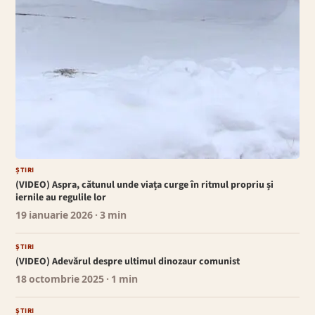
ȘTIRI
(VIDEO) Aspra, cătunul unde viața curge în ritmul propriu și
iernile au regulile lor
19 ianuarie 2026
· 3 min
ȘTIRI
(VIDEO) Adevărul despre ultimul dinozaur comunist
18 octombrie 2025
· 1 min
ȘTIRI