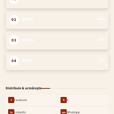
02
SPORT
2496
03
SOCIAL
885
04
RURAL
295
Distribuie & urmărește
f
Facebook
𝕏
X
in
LinkedIn
wa
WhatsApp