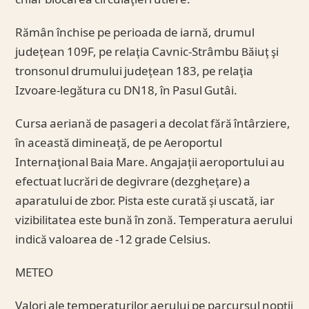
chiar blocarea circulaţiei rutiere.
Rămân închise pe perioada de iarnă, drumul
judeţean 109F, pe relaţia Cavnic-Strâmbu Băiuţ şi
tronsonul drumului judeţean 183, pe relaţia
Izvoare-legătura cu DN18, în Pasul Gutâi.
Cursa aeriană de pasageri a decolat fără întârziere,
în această dimineaţă, de pe Aeroportul
Internaţional Baia Mare. Angajaţii aeroportului au
efectuat lucrări de degivrare (dezgheţare) a
aparatului de zbor. Pista este curată şi uscată, iar
vizibilitatea este bună în zonă. Temperatura aerului
indică valoarea de -12 grade Celsius.
METEO
Valori ale temperaturilor aerului pe parcursul nopţii