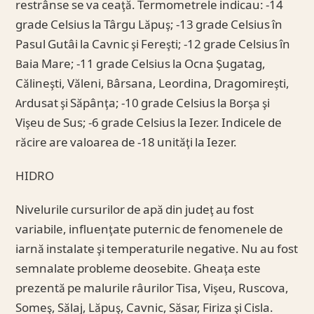
restrânse se va ceaţă. Termometrele indicau: -14
grade Celsius la Târgu Lăpuş; -13 grade Celsius în
Pasul Gutâi la Cavnic şi Fereşti; -12 grade Celsius în
Baia Mare; -11 grade Celsius la Ocna Şugatag,
Călineşti, Văleni, Bârsana, Leordina, Dragomireşti,
Ardusat şi Săpânţa; -10 grade Celsius la Borşa şi
Vişeu de Sus; -6 grade Celsius la Iezer. Indicele de
răcire are valoarea de -18 unităţi la Iezer.
HIDRO
Nivelurile cursurilor de apă din judeţ au fost
variabile, influenţate puternic de fenomenele de
iarnă instalate şi temperaturile negative. Nu au fost
semnalate probleme deosebite. Gheaţa este
prezentă pe malurile râurilor Tisa, Vişeu, Ruscova,
Someş, Sălaj, Lăpuş, Cavnic, Săsar, Firiza şi Cisla.