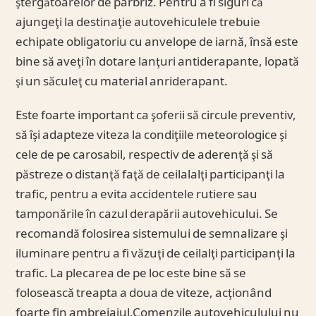
ştergătoarelor de parbriz. Pentru a fi siguri că
ajungeţi la destinaţie autovehiculele trebuie
echipate obligatoriu cu anvelope de iarnă, însă este
bine să aveţi în dotare lanţuri antiderapante, lopată
şi un săculeţ cu material anriderapant.
Este foarte important ca şoferii să circule preventiv,
să îşi adapteze viteza la condiţiile meteorologice şi
cele de pe carosabil, respectiv de aderenţă şi să
păstreze o distanţă faţă de ceilalalţi participanţi la
trafic, pentru a evita accidentele rutiere sau
tamponările în cazul derapării autovehicului. Se
recomandă folosirea sistemului de semnalizare şi
iluminare pentru a fi văzuţi de ceilalţi participanţi la
trafic. La plecarea de pe loc este bine să se
folosească treapta a doua de viteze, acţionând
foarte fin ambreiajul.Comenzile autovehiculului nu