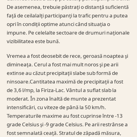
De asemenea, trebuie păstraţi o distanţă suficientă
faţă de ceilalalţi participanţi la trafic pentru a putea
opri în condiţii optime atunci când situaţia o
impune. Pe celelalte sectoare de drumuri naţionale
vizibilitatea este bună.
Vremea a fost deosebit de rece, geroasă noaptea şi
dimineaţa. Cerul a fost mai mult noros şi pe arii
extinse au căzut precipitaţii slabe sub formă de
ninsoare.Cantitatea maximă de precipitaţii a fost
de 3,6 l/mp, la Firiza-Lac. Vântul a suflat slab la
moderat. În zona înaltă de munte a prezentat
intensificări, cu viteze de până la 50 km/h.
Temperaturile maxime au fost cuprinse între -13
grade Celsius şi -9 grade Celsius. Pe arii restrânse a
fost semnalată ceaţă. Stratul de zăpadă măsura,