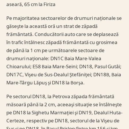
aseară, 65 cm la Firiza
Pe majoritatea sectoarelor de drumuri naţionale se
găseşte la această oră un strat de zăpadă
frământată. Conducătorii auto care se deplasează
în trafic întâlnesc zăpadă frământată cu grosimea
de până la 1 cm pe următoarele sectoare de
drumuri naţionale: DN1C Baia Mare-Valea
Chioarului; E58 Baia Mare-Seini; DN18, Pasul Gutâi;
DN17C, Vişeu de Sus-Dealul Ştefăniţei; DN18B, Baia
Mare-Târgu Lăpuş şi DN18 la Borşa.
Pe sectorul DN18, la Petrova zăpada frământată
măsoară până la 2 cm, aceeaşi situaţie se întâlneşte
pe DN18 la Sighetu Marmaţiei şi DN19, Dealul Huta-
Certeze, respectiv pe DN18, sectorul de la Vişeu de