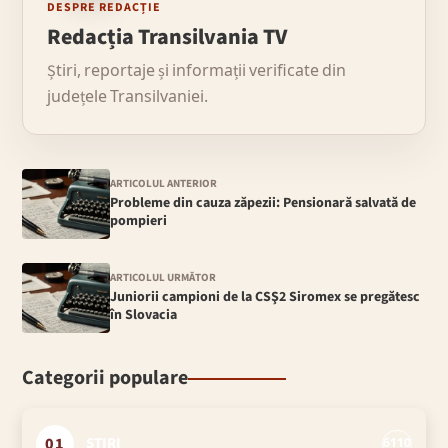
DESPRE REDACȚIE
Redacția Transilvania TV
Știri, reportaje și informații verificate din
județele Transilvaniei.
ARTICOLUL ANTERIOR
Probleme din cauza zăpezii: Pensionară salvată de
pompieri
ARTICOLUL URMĂTOR
Juniorii campioni de la CSŞ2 Siromex se pregătesc
în Slovacia
Categorii populare
01
ȘTIRI
6110