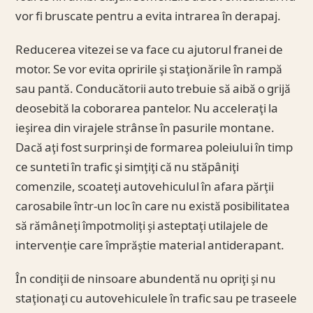
vor fi bruscate pentru a evita intrarea în derapaj.
Reducerea vitezei se va face cu ajutorul franei de
motor. Se vor evita opririle şi staţionările în rampă
sau pantă. Conducătorii auto trebuie să aibă o grijă
deosebită la coborarea pantelor. Nu acceleraţi la
ieşirea din virajele strânse în pasurile montane.
Dacă aţi fost surprinşi de formarea poleiului în timp
ce sunteti în trafic şi simţiţi că nu stăpâniţi
comenzile, scoateţi autovehiculul în afara părţii
carosabile într-un loc în care nu există posibilitatea
să rămâneţi împotmoliţi şi asteptaţi utilajele de
intervenţie care împrăştie material antiderapant.
În condiţii de ninsoare abundentă nu opriţi şi nu
staţionaţi cu autovehiculele în trafic sau pe traseele