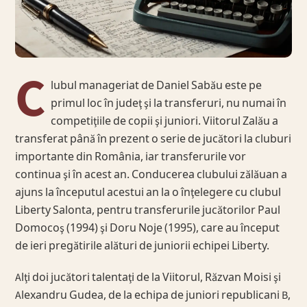
C
lubul manageriat de Daniel Sabău este pe
primul loc în judeţ şi la transferuri, nu numai în
competiţiile de copii şi juniori. Viitorul Zalău a
transferat până în prezent o serie de jucători la cluburi
importante din România, iar transferurile vor
continua şi în acest an. Conducerea clubului zălăuan a
ajuns la începutul acestui an la o înţelegere cu clubul
Liberty Salonta, pentru transferurile jucătorilor Paul
Domocoş (1994) şi Doru Noje (1995), care au început
de ieri pregătirile alături de juniorii echipei Liberty.
Alţi doi jucători talentaţi de la Viitorul, Răzvan Moisi şi
Alexandru Gudea, de la echipa de juniori republicani B,