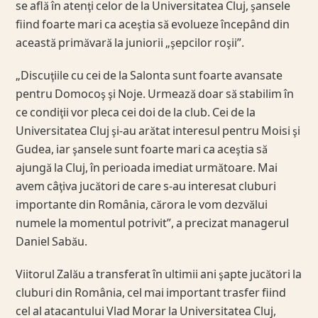
se află în atenţi celor de la Universitatea Cluj, şansele
fiind foarte mari ca aceştia să evolueze începând din
această primăvară la juniorii „şepcilor roşii”.
„Discuţiile cu cei de la Salonta sunt foarte avansate
pentru Domocoş şi Noje. Urmează doar să stabilim în
ce condiţii vor pleca cei doi de la club. Cei de la
Universitatea Cluj şi-au arătat interesul pentru Moisi şi
Gudea, iar şansele sunt foarte mari ca aceştia să
ajungă la Cluj, în perioada imediat următoare. Mai
avem câţiva jucători de care s-au interesat cluburi
importante din România, cărora le vom dezvălui
numele la momentul potrivit”, a precizat managerul
Daniel Sabău.
Viitorul Zalău a transferat în ultimii ani şapte jucători la
cluburi din România, cel mai important trasfer fiind
cel al atacantului Vlad Morar la Universitatea Cluj,