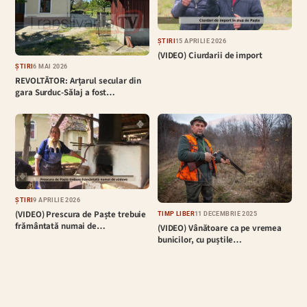
ȘTIRI
15 APRILIE 2026
(VIDEO) Ciurdarii de import
ȘTIRI
6 MAI 2026
REVOLTĂTOR: Arțarul secular din
gara Surduc-Sălaj a fost…
ȘTIRI
9 APRILIE 2026
(VIDEO) Prescura de Paște trebuie
TIMP LIBER
11 DECEMBRIE 2025
frământată numai de…
(VIDEO) Vânătoare ca pe vremea
bunicilor, cu puștile…