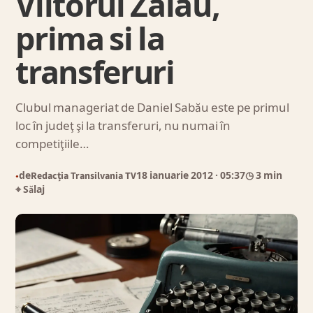
Viitorul Zalau,
prima si la
transferuri
Clubul manageriat de Daniel Sabău este pe primul
loc în judeţ şi la transferuri, nu numai în
competiţiile…
de
Redacția Transilvania TV
18 ianuarie 2012
· 05:37
◷ 3 min
●
⌖ Sălaj