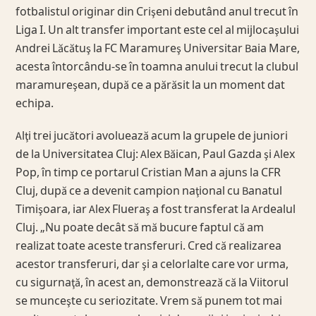
fotbalistul originar din Crişeni debutând anul trecut în
Liga I. Un alt transfer important este cel al mijlocaşului
Andrei Lăcătuş la FC Maramureş Universitar Baia Mare,
acesta întorcându-se în toamna anului trecut la clubul
maramureşean, după ce a părăsit la un moment dat
echipa.
Alţi trei jucători avoluează acum la grupele de juniori
de la Universitatea Cluj: Alex Băican, Paul Gazda şi Alex
Pop, în timp ce portarul Cristian Man a ajuns la CFR
Cluj, după ce a devenit campion naţional cu Banatul
Timişoara, iar Alex Flueraş a fost transferat la Ardealul
Cluj. „Nu poate decât să mă bucure faptul că am
realizat toate aceste transferuri. Cred că realizarea
acestor transferuri, dar şi a celorlalte care vor urma,
cu sigurnaţă, în acest an, demonstrează că la Viitorul
se munceşte cu seriozitate. Vrem să punem tot mai