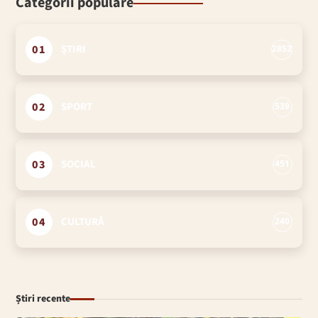
Categorii populare
01
ȘTIRI
2852
02
SPORT
539
03
SOCIAL
451
04
CULTURĂ
240
Știri recente