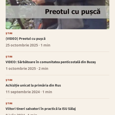
ȘTIRI
(VIDEO) Preotul cu pușcă
25 octombrie 2025
· 1 min
ȘTIRI
VIDEO: Sărbătoare în comunitatea penticostală din Buzaș
1 octombrie 2025
· 2 min
ȘTIRI
Achiziție unicat la primăria din Rus
11 septembrie 2024
· 1 min
ȘTIRI
Viitori tineri salvatori în practică la ISU Sălaj