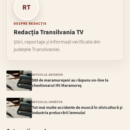
RT
DESPRE REDACȚIE
Redacția Transilvania TV
Știri, reportaje și informații verificate din
județele Transilvaniei.
ARTICOLUL ANTERIOR
500 de maramureşeni au răspuns on-line la
chestionarul IPJ Maramureş
ARTICOLUL URMĂTOR
Tot mai multe accidente de muncă în silvicultură şi
industria prelucrării lemnului