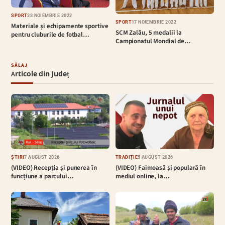
SPORT
23 NOIEMBRIE 2022
SPORT
17 NOIEMBRIE 2022
Materiale și echipamente sportive
SCM Zalău, 5 medalii la
pentru cluburile de fotbal…
Campionatul Mondial de…
SĂLAJ
Articole din Județ
ȘTIRI
7 AUGUST 2026
TRADIȚIE
5 AUGUST 2026
(VIDEO) Recepția și punerea în
(VIDEO) Faimoasă și populară în
funcțiune a parcului…
mediul online, la…