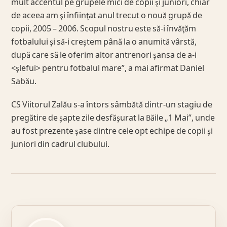
mult accentul pe grupele mici de copii şi juniori, chiar
de aceea am şi înfiinţat anul trecut o nouă grupă de
copii, 2005 – 2006. Scopul nostru este să-i învăţăm
fotbalului şi să-i creştem până la o anumită vârstă,
după care să le oferim altor antrenori şansa de a-i
<şlefui> pentru fotbalul mare”, a mai afirmat Daniel
Sabău.
CS Viitorul Zalău s-a întors sâmbătă dintr-un stagiu de
pregătire de şapte zile desfăşurat la Băile „1 Mai”, unde
au fost prezente şase dintre cele opt echipe de copii şi
juniori din cadrul clubului.