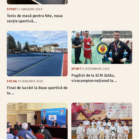
SPORT
11 IANUARIE 2024
Tenis de masă pentru fete, noua
secție sportivă…
SPORT
12 DECEMBRIE 2022
Pugilist de la SCM Zalău,
vicecampion național la…
SOCIAL
13 IANUARIE 2023
Final de lucrări la Baza sportivă de
la…