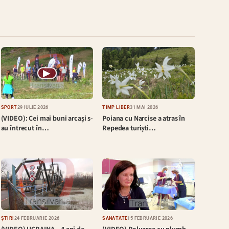
▶
SPORT
29 IULIE 2026
TIMP LIBER
31 MAI 2026
(VIDEO): Cei mai buni arcași s-
Poiana cu Narcise a atras în
au întrecut în…
Repedea turiști…
ȘTIRI
24 FEBRUARIE 2026
SĂNĂTATE
15 FEBRUARIE 2026