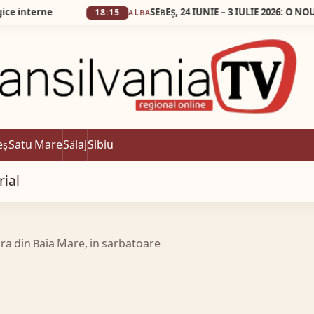
ne
18:15
ALBA
eș
Satu Mare
Sălaj
Sibiu
rial
ra din Baia Mare, in sarbatoare