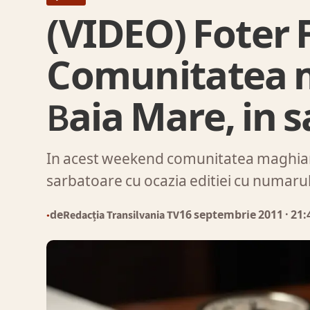
(VIDEO) Foter F
Comunitatea 
Baia Mare, in 
In acest weekend comunitatea maghiara
sarbatoare cu ocazia editiei cu numaru
de
Redacția Transilvania TV
16 septembrie 2011
· 21:
●