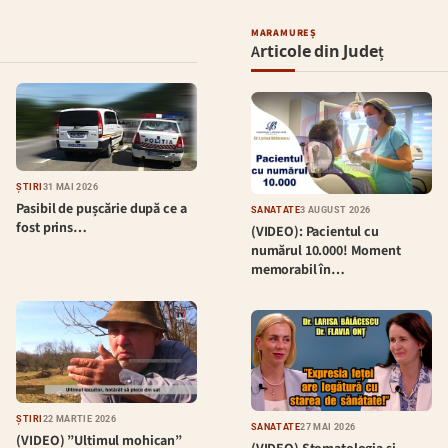
MARAMUREȘ
Articole din Județ
ȘTIRI
31 MAI 2026
Pasibil de pușcărie după ce a
SĂNĂTATE
3 AUGUST 2026
fost prins…
(VIDEO): Pacientul cu
numărul 10.000! Moment
memorabil în…
ȘTIRI
22 MARTIE 2026
SĂNĂTATE
27 MAI 2026
(VIDEO) ”Ultimul mohican”