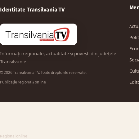
Men
Identitate Transilvania TV
Actu
Polit
Eco
Informații regionale, actualitate și povești din județele
Soci
Transilvaniei.
Cult
© 2026 Transilvania TV. Toate drepturile rezervate.
Edit
Publicație regională online
Regional online