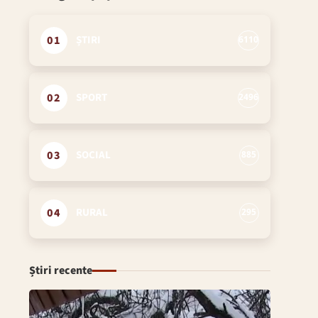
01
ȘTIRI
6110
02
SPORT
2496
03
SOCIAL
885
04
RURAL
295
Știri recente