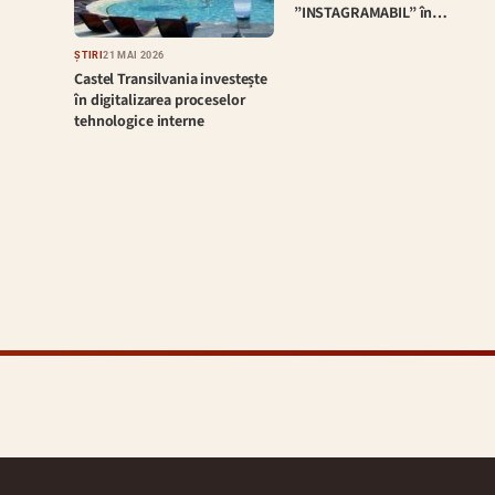
”INSTAGRAMABIL” în…
ȘTIRI
21 MAI 2026
Castel Transilvania investește
în digitalizarea proceselor
tehnologice interne