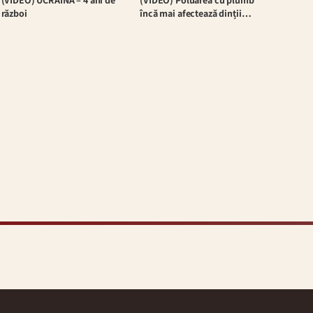
(VIDEO) UCRAINA – 4 ani de
(VIDEO) Poluarea cu plumb
război
încă mai afectează dinții…