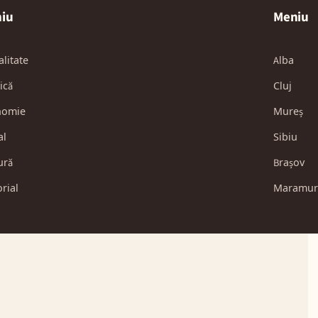
iu
Meniu
alitate
Alba
ică
Cluj
nomie
Mureș
al
Sibiu
ură
Brașov
orial
Maramur