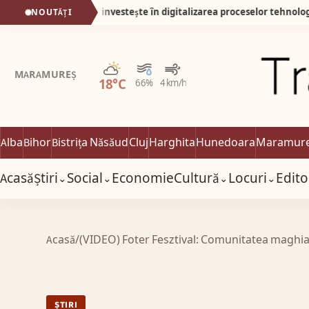
Transilvania investește în digitalizarea proceselor tehnologice inter
NOUTĂȚI
Parțial noros
MARAMUREȘ
18°C
66%
4 km/h
Alba
Bihor
Bistrița Năsăud
Cluj
Harghita
Hunedoara
Maramur
Acasă
Știri
Social
Economie
Cultură
Locuri
Edito
⌄
⌄
⌄
⌄
Acasă
/
(VIDEO) Foter Fesztival: Comunitatea maghia
ȘTIRI