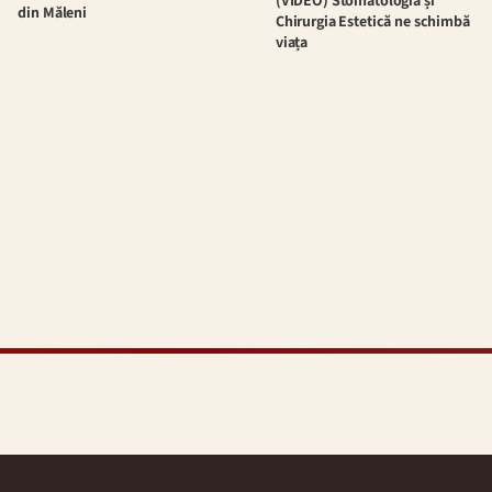
(VIDEO) Stomatologia și
din Măleni
Chirurgia Estetică ne schimbă
viața