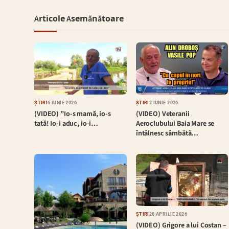
Articole Asemănătoare
ȘTIRI
6 IUNIE 2026
ȘTIRI
2 IUNIE 2026
(VIDEO) ”Io-s mamă, io-s
(VIDEO) Veteranii
tată! Io-i aduc, io-i…
Aeroclubului Baia Mare se
întâlnesc sâmbătă…
ȘTIRI
28 APRILIE 2026
(VIDEO) Grigore a lui Costan –