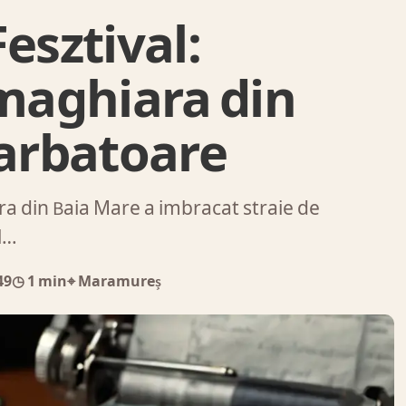
esztival:
maghiara din
sarbatoare
 din Baia Mare a imbracat straie de
l…
49
◷ 1 min
⌖ Maramureș