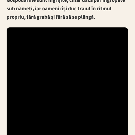
Gospodăriile sunt îngrijite, chiar dacă par îngropate
sub nămeți, iar oamenii își duc traiul în ritmul
propriu, fără grabă și fără să se plângă.