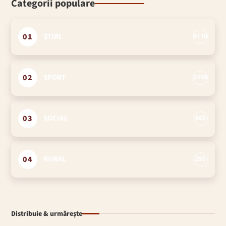
Categorii populare
01
ȘTIRI
6110
02
SPORT
2496
03
SOCIAL
885
04
RURAL
295
Distribuie & urmărește