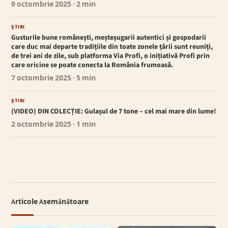
9 octombrie 2025
· 2 min
ȘTIRI
Gusturile bune românești, meșteșugarii autentici și gospodarii
care duc mai departe tradițiile din toate zonele țării sunt reuniți,
de trei ani de zile, sub platforma Via Profi, o inițiativă Profi prin
care oricine se poate conecta la România frumoasă.
7 octombrie 2025
· 5 min
ȘTIRI
(VIDEO) DIN COLECȚIE: Gulașul de 7 tone – cel mai mare din lume!
2 octombrie 2025
· 1 min
Articole Asemănătoare