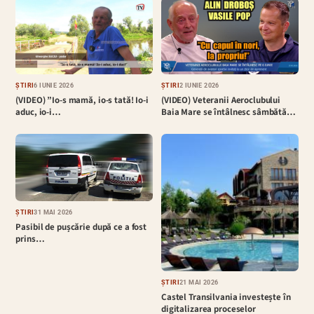
ȘTIRI
6 IUNIE 2026
ȘTIRI
2 IUNIE 2026
(VIDEO) ”Io-s mamă, io-s tată! Io-i
(VIDEO) Veteranii Aeroclubului
aduc, io-i…
Baia Mare se întâlnesc sâmbătă…
ȘTIRI
31 MAI 2026
Pasibil de pușcărie după ce a fost
prins…
ȘTIRI
21 MAI 2026
Castel Transilvania investește în
digitalizarea proceselor