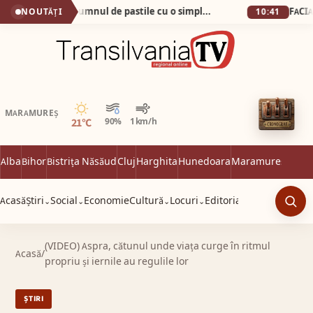
Cum am scăpat de pumnul de pastile cu o simplă apă minerală!
NOUTĂȚI
10:41
Senin
MARAMUREȘ
21°C
90%
1 km/h
Alba
Bihor
Bistrița Năsăud
Cluj
Harghita
Hunedoara
Maramureș
Satu 
Acasă
Știri
Social
Economie
Cultură
Locuri
Editorial
⌄
⌄
⌄
⌄
Caut
(VIDEO) Aspra, cătunul unde viața curge în ritmul
Acasă
/
propriu și iernile au regulile lor
ȘTIRI