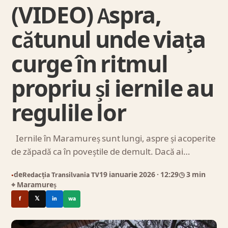
(VIDEO) Aspra,
cătunul unde viața
curge în ritmul
propriu și iernile au
regulile lor
Iernile în Maramureș sunt lungi, aspre și acoperite
de zăpadă ca în poveștile de demult. Dacă ai…
de
Redacția Transilvania TV
19 ianuarie 2026
· 12:29
◷ 3 min
●
⌖ Maramureș
f
𝕏
in
wa