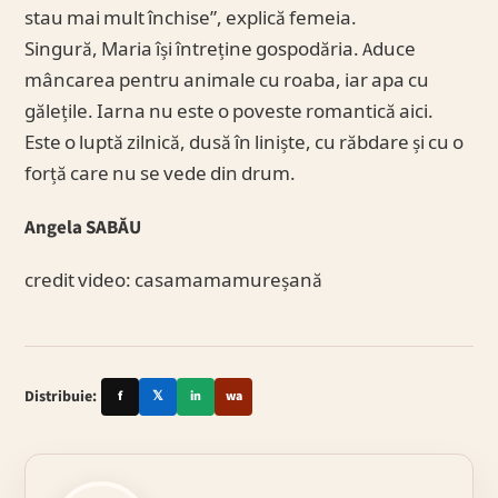
stau mai mult închise”, explică femeia.
Singură, Maria își întreține gospodăria. Aduce
mâncarea pentru animale cu roaba, iar apa cu
gălețile. Iarna nu este o poveste romantică aici.
Este o luptă zilnică, dusă în liniște, cu răbdare și cu o
forță care nu se vede din drum.
Angela SABĂU
credit video: casamamamureșană
Distribuie:
f
𝕏
in
wa