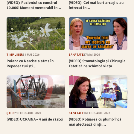
(VIDEO): Pacientul cu numărul
(VIDEO): Cei mai buni arcași s-au
10.000! Moment memorabil în…
întrecut în…
TIMP LIBER
31 MAI 2026
SĂNĂTATE
27 MAI 2026
Poiana cu Narcise a atras în
(VIDEO) Stomatologia și Chirurgia
Repedea turiști…
Estetică ne schimbă viața
ȘTIRI
24 FEBRUARIE 2026
SĂNĂTATE
15 FEBRUARIE 2026
(VIDEO) UCRAINA – 4 ani de război
(VIDEO) Poluarea cu plumb încă
mai afectează dinții…