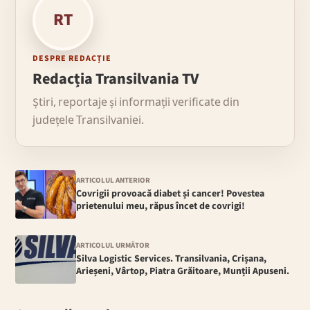
RT
DESPRE REDACȚIE
Redacția Transilvania TV
Știri, reportaje și informații verificate din
județele Transilvaniei.
ARTICOLUL ANTERIOR
Covrigii provoacă diabet și cancer! Povestea
prietenului meu, răpus încet de covrigi!
ARTICOLUL URMĂTOR
Silva Logistic Services. Transilvania, Crișana,
Arieșeni, Vârtop, Piatra Grăitoare, Munții Apuseni.