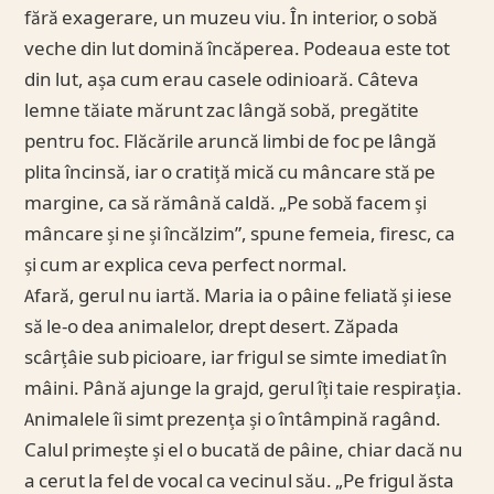
fără exagerare, un muzeu viu. În interior, o sobă
veche din lut domină încăperea. Podeaua este tot
din lut, așa cum erau casele odinioară. Câteva
lemne tăiate mărunt zac lângă sobă, pregătite
pentru foc. Flăcările aruncă limbi de foc pe lângă
plita încinsă, iar o cratiță mică cu mâncare stă pe
margine, ca să rămână caldă. „Pe sobă facem și
mâncare și ne și încălzim”, spune femeia, firesc, ca
și cum ar explica ceva perfect normal.
Afară, gerul nu iartă. Maria ia o pâine feliată și iese
să le-o dea animalelor, drept desert. Zăpada
scârțâie sub picioare, iar frigul se simte imediat în
mâini. Până ajunge la grajd, gerul îți taie respirația.
Animalele îi simt prezența și o întâmpină ragând.
Calul primește și el o bucată de pâine, chiar dacă nu
a cerut la fel de vocal ca vecinul său. „Pe frigul ăsta