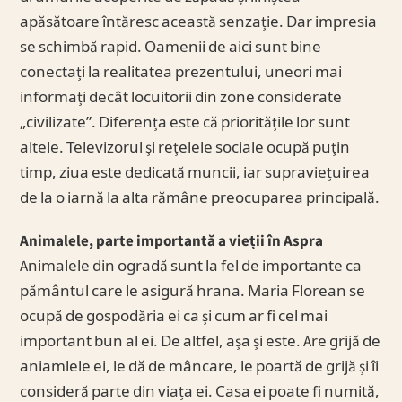
apăsătoare întăresc această senzație. Dar impresia
se schimbă rapid. Oamenii de aici sunt bine
conectați la realitatea prezentului, uneori mai
informați decât locuitorii din zone considerate
„civilizate”. Diferența este că prioritățile lor sunt
altele. Televizorul și rețelele sociale ocupă puțin
timp, ziua este dedicată muncii, iar supraviețuirea
de la o iarnă la alta rămâne preocuparea principală.
Animalele, parte importantă a vieții în Aspra
Animalele din ogradă sunt la fel de importante ca
pământul care le asigură hrana. Maria Florean se
ocupă de gospodăria ei ca și cum ar fi cel mai
important bun al ei. De altfel, așa și este. Are grijă de
aniamlele ei, le dă de mâncare, le poartă de grijă și îi
consideră parte din viața ei. Casa ei poate fi numită,