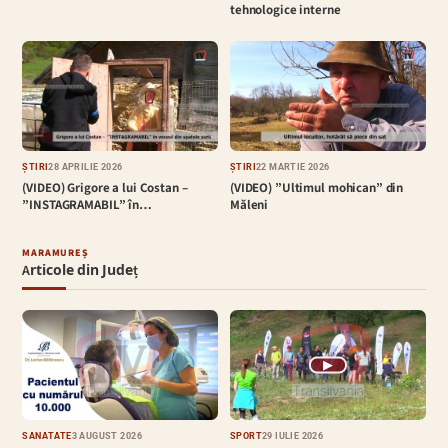
tehnologice interne
ȘTIRI
28 APRILIE 2026
ȘTIRI
22 MARTIE 2026
(VIDEO) Grigore a lui Costan –
(VIDEO) ”Ultimul mohican” din
”INSTAGRAMABIL” în…
Măleni
MARAMUREȘ
Articole din Județ
▶
SĂNĂTATE
3 AUGUST 2026
SPORT
29 IULIE 2026