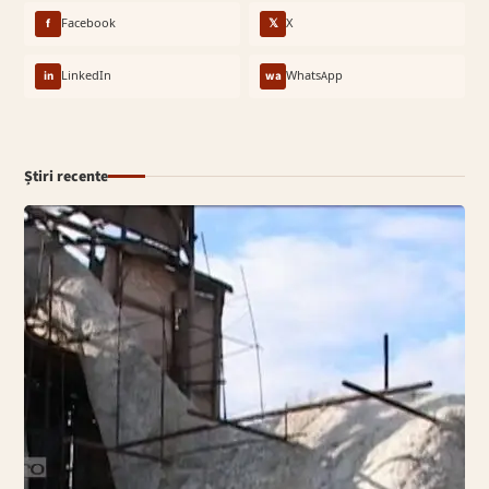
f
Facebook
𝕏
X
in
LinkedIn
wa
WhatsApp
Știri recente