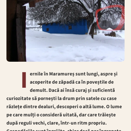
I
ernile în Maramureș sunt lungi, aspre și
acoperite de zăpadă ca în poveștile de
demult. Dacă ai însă curaj și suficientă
curiozitate să pornești la drum prin satele cu case
răzlețe dintre dealuri, descoperi o altă lume. O lume
pe care mulți o consideră uitată, dar care trăiește
după reguli vechi, clare, într-un ritm propriu.