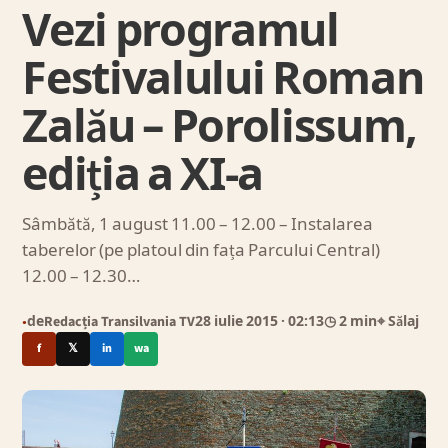
Vezi programul
Festivalului Roman
Zalău – Porolissum,
ediția a XI-a
Sâmbătă, 1 august 11.00 – 12.00 – Instalarea
taberelor (pe platoul din fața Parcului Central)
12.00 – 12.30…
de
Redacția Transilvania TV
28 iulie 2015
· 02:13
◷ 2 min
⌖ Sălaj
●
f
𝕏
in
wa