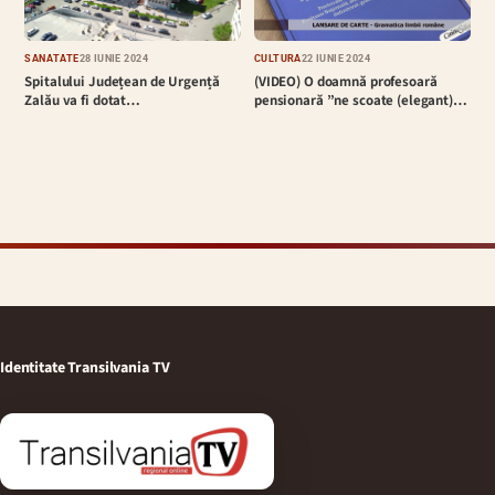
SĂNĂTATE
28 IUNIE 2024
CULTURĂ
22 IUNIE 2024
Spitalului Județean de Urgență
(VIDEO) O doamnă profesoară
Zalău va fi dotat…
pensionară ”ne scoate (elegant)…
Identitate Transilvania TV