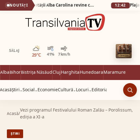
De la 1 Mai: Garda Cetății Alba Carolina revine cu salve de tun și un spectacol istoric de excepție
NOUTĂȚI
12:42
Parțial noros
SĂLAJ
29°C
41%
7 km/h
Alba
Bihor
Bistrița Năsăud
Cluj
Harghita
Hunedoara
Maramureș
Satu 
Acasă
Știri
Social
Economie
Cultură
Locuri
Editorial
⌄
⌄
⌄
⌄
Caut
Vezi programul Festivalului Roman Zalău – Porolissum,
Acasă
/
ediția a XI-a
ȘTIRI