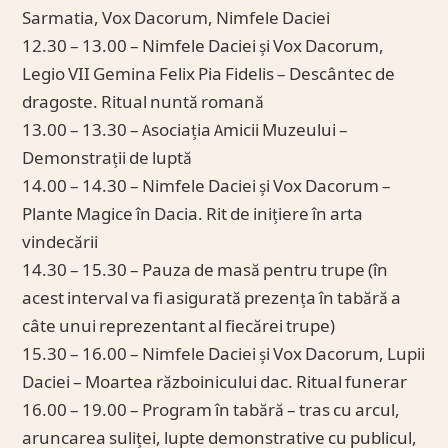
Sarmatia, Vox Dacorum, Nimfele Daciei
12.30 – 13.00 – Nimfele Daciei și Vox Dacorum,
Legio VII Gemina Felix Pia Fidelis – Descântec de
dragoste. Ritual nuntă romană
13.00 – 13.30 – Asociația Amicii Muzeului –
Demonstrații de luptă
14.00 – 14.30 – Nimfele Daciei și Vox Dacorum –
Plante Magice în Dacia. Rit de inițiere în arta
vindecării
14.30 – 15.30 – Pauza de masă pentru trupe (în
acest interval va fi asigurată prezența în tabără a
câte unui reprezentant al fiecărei trupe)
15.30 – 16.00 – Nimfele Daciei și Vox Dacorum, Lupii
Daciei – Moartea războinicului dac. Ritual funerar
16.00 – 19.00 – Program în tabără – tras cu arcul,
aruncarea suliței, lupte demonstrative cu publicul,