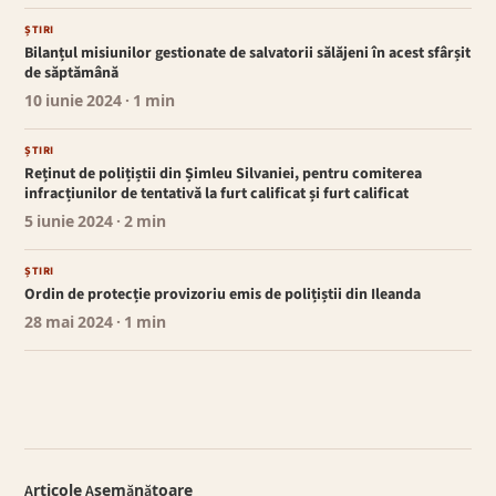
ȘTIRI
Bilanțul misiunilor gestionate de salvatorii sălăjeni în acest sfârșit
de săptămână
10 iunie 2024
· 1 min
ȘTIRI
Reținut de polițiștii din Șimleu Silvaniei, pentru comiterea
infracțiunilor de tentativă la furt calificat și furt calificat
5 iunie 2024
· 2 min
ȘTIRI
Ordin de protecție provizoriu emis de polițiștii din Ileanda
28 mai 2024
· 1 min
Articole Asemănătoare