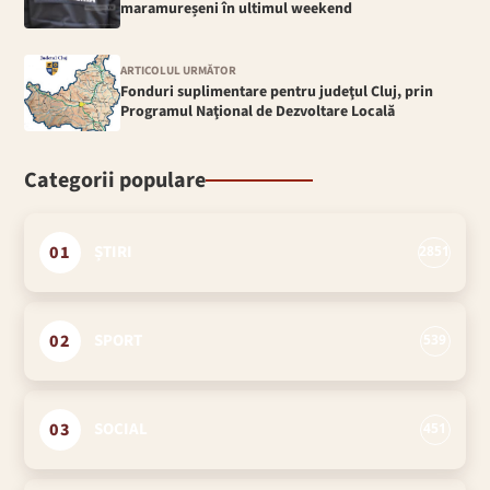
maramureșeni în ultimul weekend
ARTICOLUL URMĂTOR
Fonduri suplimentare pentru judeţul Cluj, prin
Programul Naţional de Dezvoltare Locală
Categorii populare
01
ȘTIRI
2851
02
SPORT
539
03
SOCIAL
451