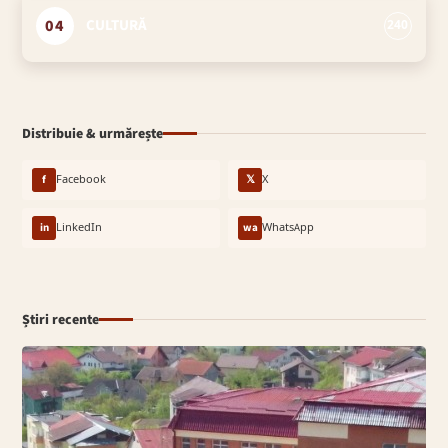
04
CULTURĂ
240
Distribuie & urmărește
f
Facebook
𝕏
X
in
LinkedIn
wa
WhatsApp
Știri recente