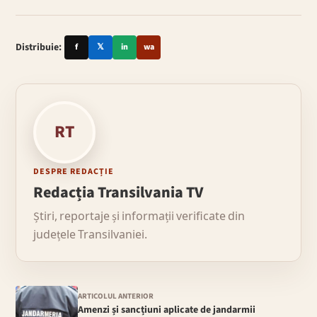
Distribuie:
f
𝕏
in
wa
RT
DESPRE REDACȚIE
Redacția Transilvania TV
Știri, reportaje și informații verificate din
județele Transilvaniei.
ARTICOLUL ANTERIOR
Amenzi și sancțiuni aplicate de jandarmii