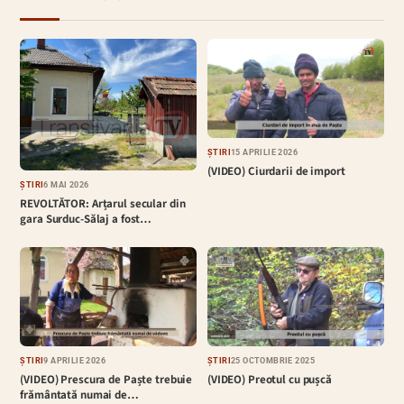
ȘTIRI
15 APRILIE 2026
(VIDEO) Ciurdarii de import
ȘTIRI
6 MAI 2026
REVOLTĂTOR: Arțarul secular din
gara Surduc-Sălaj a fost…
ȘTIRI
9 APRILIE 2026
ȘTIRI
25 OCTOMBRIE 2025
(VIDEO) Prescura de Paște trebuie
(VIDEO) Preotul cu pușcă
frământată numai de…