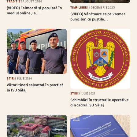
TRADIȚIE
5 AUGUST 2026
(VIDEO) Faimoasă și populară în
TIMP LIBER
11 DECEMBRIE 2025
mediul online, la…
(VIDEO) Vânătoare ca pe vremea
bunicilor, cu puștile…
ȘTIRI
8 IULIE 2024
Viitori tineri salvatori în practică
la ISU Sălaj
ȘTIRI
3 IULIE 2024
Schimbări în structurile operative
din cadrul ISU Sălaj