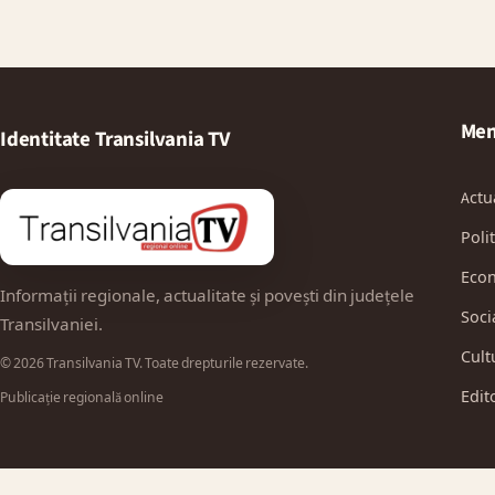
Men
Identitate Transilvania TV
Actu
Polit
Eco
Informații regionale, actualitate și povești din județele
Soci
Transilvaniei.
Cult
© 2026 Transilvania TV. Toate drepturile rezervate.
Edit
Publicație regională online