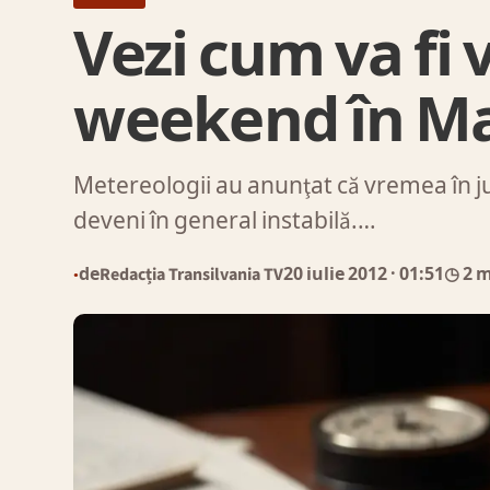
Vezi cum va fi
weekend în M
Metereologii au anunţat că vremea în j
deveni în general instabilă.…
de
Redacția Transilvania TV
20 iulie 2012
· 01:51
◷ 2 
●