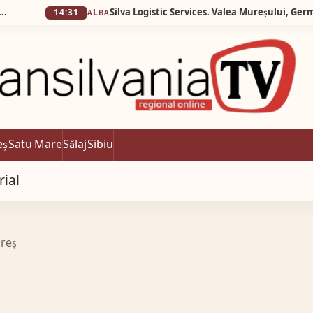
14:31
ALBA
eș
Satu Mare
Sălaj
Sibiu
rial
ureş