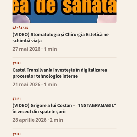
SĂNĂTATE
(VIDEO) Stomatologia și Chirurgia Estetică ne
schimbă viața
27 mai 2026
· 1 min
ȘTIRI
Castel Transilvania investește în digitalizarea
proceselor tehnologice interne
21 mai 2026
· 1 min
ȘTIRI
(VIDEO) Grigore a lui Costan – ”INSTAGRAMABIL”
în veceul din spatele șurii
28 aprilie 2026
· 2 min
ȘTIRI