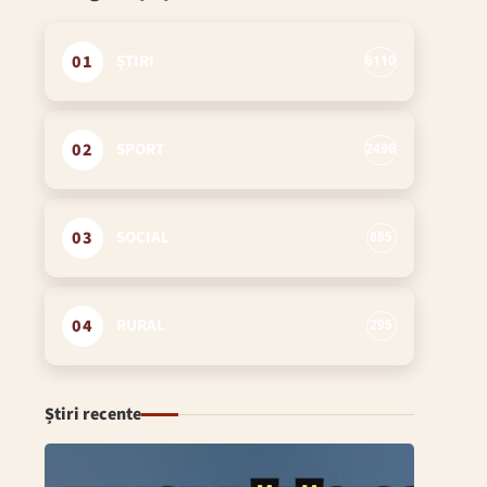
01
ȘTIRI
6110
02
SPORT
2496
03
SOCIAL
885
04
RURAL
295
Știri recente