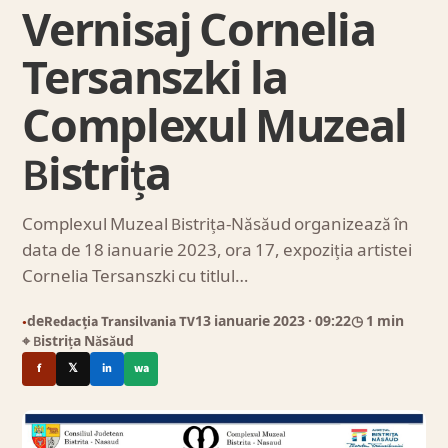
Vernisaj Cornelia
Tersanszki la
Complexul Muzeal
Bistrița
Complexul Muzeal Bistrița-Năsăud organizează în
data de 18 ianuarie 2023, ora 17, expoziția artistei
Cornelia Tersanszki cu titlul…
de
Redacția Transilvania TV
13 ianuarie 2023
· 09:22
◷ 1 min
●
⌖ Bistrița Năsăud
f
𝕏
in
wa