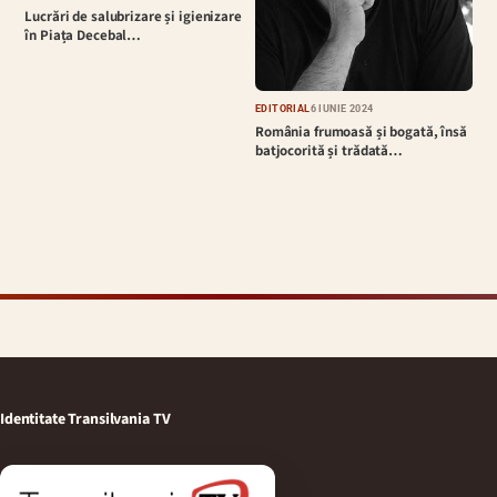
Lucrări de salubrizare și igienizare
în Piața Decebal…
EDITORIAL
6 IUNIE 2024
România frumoasă și bogată, însă
batjocorită și trădată…
Identitate Transilvania TV