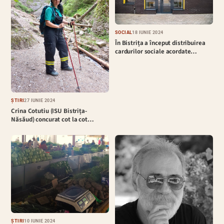
SOCIAL
18 IUNIE 2024
În Bistrița a început distribuirea
cardurilor sociale acordate…
ȘTIRI
27 IUNIE 2024
Crina Cotutiu (ISU Bistrița-
Năsăud) concurat cot la cot…
ȘTIRI
10 IUNIE 2024