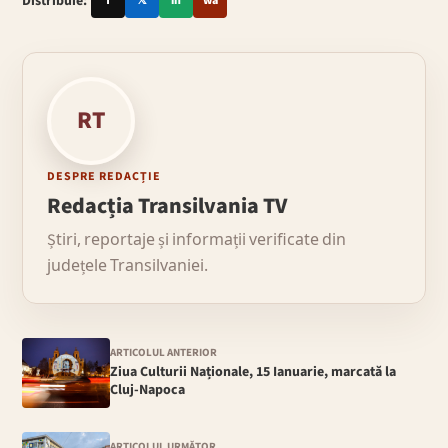
Distribuie:
f
𝕏
in
wa
RT
DESPRE REDACȚIE
Redacția Transilvania TV
Știri, reportaje și informații verificate din
județele Transilvaniei.
ARTICOLUL ANTERIOR
Ziua Culturii Naționale, 15 Ianuarie, marcată la
Cluj-Napoca
ARTICOLUL URMĂTOR