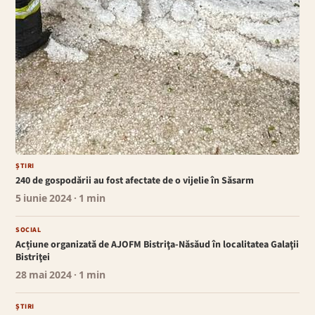
ȘTIRI
240 de gospodării au fost afectate de o vijelie în Săsarm
5 iunie 2024
· 1 min
SOCIAL
Acțiune organizată de AJOFM Bistriţa-Năsăud în localitatea Galaţii
Bistriţei
28 mai 2024
· 1 min
ȘTIRI