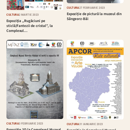
CULTURĂ
27 FEBRUARIE 2023
Expoziție de pictură la muzeul din
CULTURĂ
2 MARTIE 2023
Sângeorz-Băi
Expoziția „Rugăciuni pe
sticlă/Fantezii de cristal”, la
Complexul…
CULTURĂ
3 FEBRUARIE 2023
CULTURĂ
31 IANUARIE 2023
Expoziție 3D la Complexul Muzeal