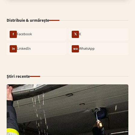
Distribuie & urmărește
f
Facebook
𝕏
X
in
LinkedIn
wa
WhatsApp
Știri recente