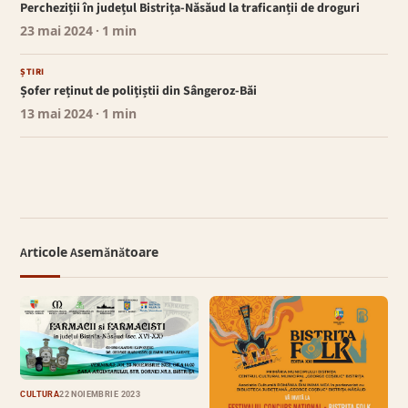
Percheziții în județul Bistrița-Năsăud la traficanții de droguri
23 mai 2024
· 1 min
ȘTIRI
Șofer reținut de polițiștii din Sângeroz-Băi
13 mai 2024
· 1 min
Articole Asemănătoare
CULTURĂ
22 NOIEMBRIE 2023