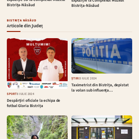
Expoziție la Complexul Muzeal
Bistrița-Năsăud
Bistrița-Năsăud
BISTRIȚA NĂSĂUD
Articole din Județ
ȘTIRI
3 IULIE 2024
Taximetrist din Bistrița, depistat
la volan sub influența…
SPORT
8 IULIE 2024
Despărțiri oficiale la echipa de
fotbal Gloria Bistrița