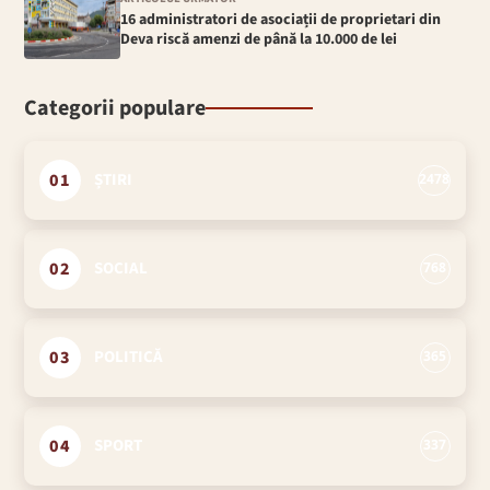
16 administratori de asociații de proprietari din
Deva riscă amenzi de până la 10.000 de lei
Categorii populare
01
ȘTIRI
2478
02
SOCIAL
768
03
POLITICĂ
365
04
SPORT
337