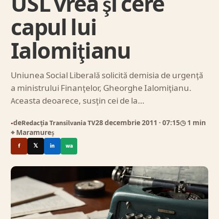
USL vrea şi cere
capul lui
Ialomiţianu
Uniunea Social Liberală solicită demisia de urgenţă
a ministrului Finanţelor, Gheorghe Ialomiţianu.
Aceasta deoarece, susţin cei de la…
de
Redacția Transilvania TV
28 decembrie 2011
· 07:15
◷ 1 min
●
⌖ Maramureș
f
𝕏
in
wa