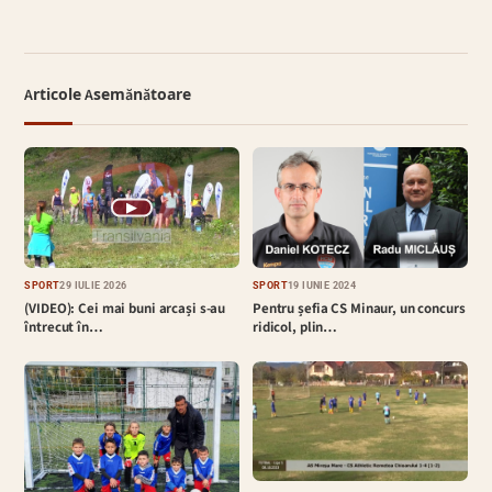
Articole Asemănătoare
▶
SPORT
29 IULIE 2026
SPORT
19 IUNIE 2024
(VIDEO): Cei mai buni arcași s-au
Pentru șefia CS Minaur, un concurs
întrecut în…
ridicol, plin…