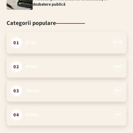
dezbatere publică
Categorii populare
01
ȘTIRI
6110
02
SPORT
2496
03
SOCIAL
885
04
RURAL
295