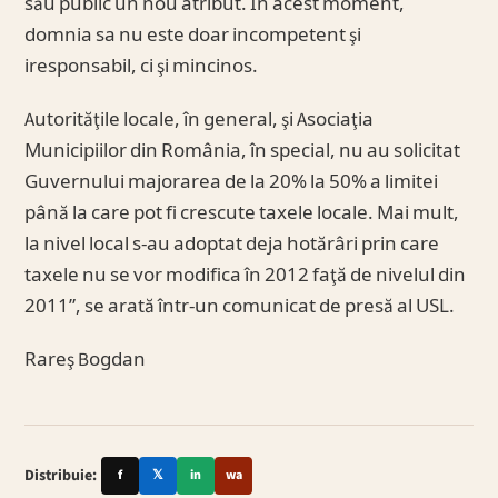
său public un nou atribut. În acest moment,
domnia sa nu este doar incompetent şi
iresponsabil, ci şi mincinos.
Autorităţile locale, în general, şi Asociaţia
Municipiilor din România, în special, nu au solicitat
Guvernului majorarea de la 20% la 50% a limitei
până la care pot fi crescute taxele locale. Mai mult,
la nivel local s-au adoptat deja hotărâri prin care
taxele nu se vor modifica în 2012 faţă de nivelul din
2011”, se arată într-un comunicat de presă al USL.
Rareş Bogdan
Distribuie:
f
𝕏
in
wa