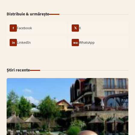
Distribuie & urmărește
f
Facebook
𝕏
X
in
LinkedIn
wa
WhatsApp
Știri recente