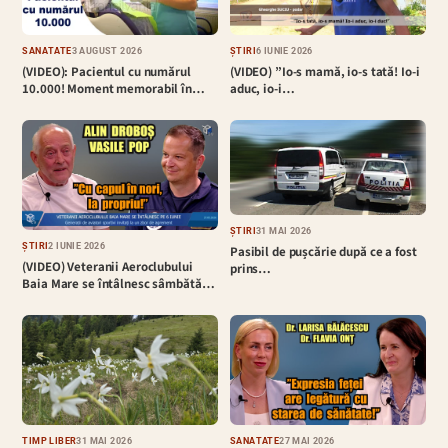
SĂNĂTATE
3 AUGUST 2026
ȘTIRI
6 IUNIE 2026
(VIDEO): Pacientul cu numărul
(VIDEO) ”Io-s mamă, io-s tată! Io-i
10.000! Moment memorabil în…
aduc, io-i…
ȘTIRI
31 MAI 2026
ȘTIRI
2 IUNIE 2026
Pasibil de pușcărie după ce a fost
(VIDEO) Veteranii Aeroclubului
prins…
Baia Mare se întâlnesc sâmbătă…
TIMP LIBER
31 MAI 2026
SĂNĂTATE
27 MAI 2026