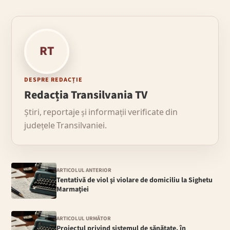
RT
DESPRE REDACȚIE
Redacția Transilvania TV
Știri, reportaje și informații verificate din
județele Transilvaniei.
ARTICOLUL ANTERIOR
Tentativă de viol şi violare de domiciliu la Sighetu
Marmaţiei
ARTICOLUL URMĂTOR
Proiectul privind sistemul de sănătate, în