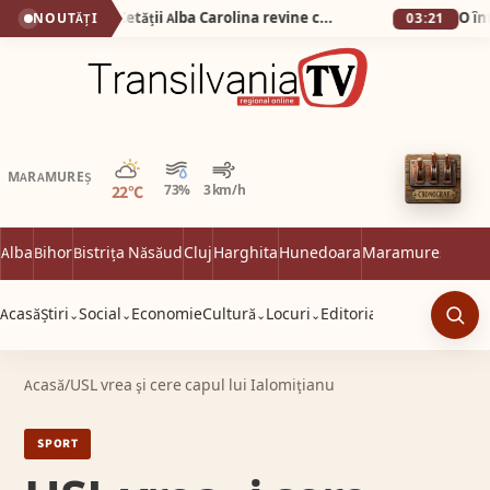
De la 1 Mai: Garda Cetății Alba Carolina revine cu salve de tun și un spectacol istoric de excepție
NOUTĂȚI
03:21
Parțial noros
MARAMUREȘ
22°C
73%
3 km/h
Alba
Bihor
Bistrița Năsăud
Cluj
Harghita
Hunedoara
Maramureș
Satu 
Acasă
Știri
Social
Economie
Cultură
Locuri
Editorial
⌄
⌄
⌄
⌄
Caut
Acasă
/
USL vrea şi cere capul lui Ialomiţianu
SPORT