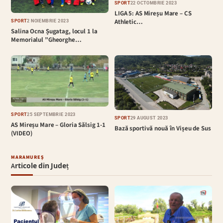
SPORT
22 OCTOMBRIE 2023
LIGA 5: AS Mireșu Mare – CS
Athletic…
SPORT
2 NOIEMBRIE 2023
Salina Ocna Șugatag, locul 1 la
Memorialul ”Gheorghe…
SPORT
25 SEPTEMBRIE 2023
SPORT
29 AUGUST 2023
AS Mireșu Mare – Gloria Sălsig 1-1
Bază sportivă nouă în Vișeu de Sus
(VIDEO)
MARAMUREȘ
Articole din Județ