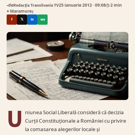
de
Redacția Transilvania TV
25 ianuarie 2012
· 09:08
◷ 2 min
●
⌖ Maramureș
f
𝕏
in
wa
U
niunea Social Liberală consideră că decizia
Curţii Constituţionale a României cu privire
la comasarea alegerilor locale şi