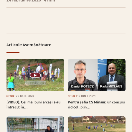
24 februarie 2026
· 4 min
Articole Asemănătoare
▶
SPORT
29 IULIE 2026
SPORT
19 IUNIE 2024
(VIDEO): Cei mai buni arcași s-au
Pentru șefia CS Minaur, un concurs
întrecut în…
ridicol, plin…