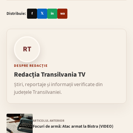
Distribuie:
f
𝕏
in
wa
RT
DESPRE REDACȚIE
Redacția Transilvania TV
Știri, reportaje și informații verificate din
județele Transilvaniei.
ARTICOLUL ANTERIOR
Focuri de armă: Atac armat la Bistra (VIDEO)