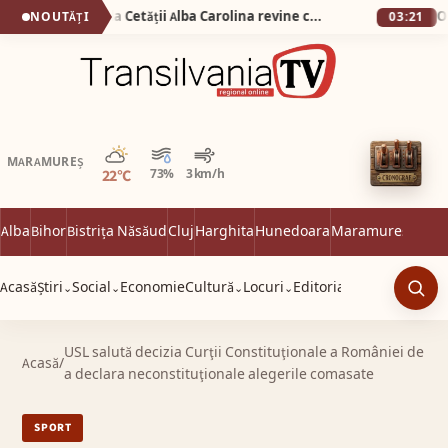
De la 1 Mai: Garda Cetății Alba Carolina revine cu salve de tun și un spectacol istoric de excepție
NOUTĂȚI
03:21
Parțial noros
MARAMUREȘ
22°C
73%
3 km/h
Alba
Bihor
Bistrița Năsăud
Cluj
Harghita
Hunedoara
Maramureș
Satu 
Acasă
Știri
Social
Economie
Cultură
Locuri
Editorial
⌄
⌄
⌄
⌄
Caut
USL salută decizia Curţii Constituţionale a României de
Acasă
/
a declara neconstituţionale alegerile comasate
SPORT