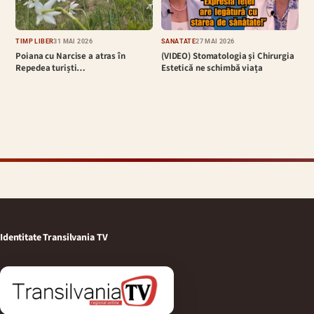
TIMP LIBER
31 MAI 2026
SĂNĂTATE
27 MAI 2026
Poiana cu Narcise a atras în
(VIDEO) Stomatologia și Chirurgia
Repedea turiști…
Estetică ne schimbă viața
Identitate Transilvania TV