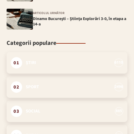
ARTICOLUL URMĂTOR
Dinamo Bucureşti – Ştiinţa Explorări 3-0, în etapa a
14-a
Categorii populare
01
ȘTIRI
6110
02
SPORT
2496
03
SOCIAL
885