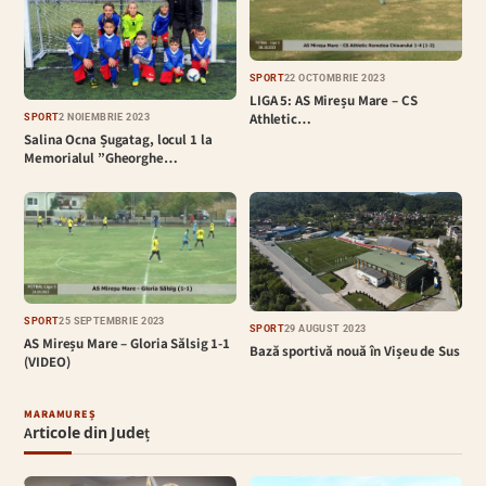
SPORT
22 OCTOMBRIE 2023
LIGA 5: AS Mireșu Mare – CS
Athletic…
SPORT
2 NOIEMBRIE 2023
Salina Ocna Șugatag, locul 1 la
Memorialul ”Gheorghe…
SPORT
25 SEPTEMBRIE 2023
SPORT
29 AUGUST 2023
AS Mireșu Mare – Gloria Sălsig 1-1
Bază sportivă nouă în Vișeu de Sus
(VIDEO)
MARAMUREȘ
Articole din Județ