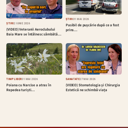
ȘTIRI
31 MAI 2026
ȘTIRI
2 IUNIE 2026
Pasibil de pușcărie după ce a fost
(VIDEO) Veteranii Aeroclubului
prins…
Baia Mare se întâlnesc sâmbătă…
TIMP LIBER
31 MAI 2026
SĂNĂTATE
27 MAI 2026
Poiana cu Narcise a atras în
(VIDEO) Stomatologia și Chirurgia
Repedea turiști…
Estetică ne schimbă viața