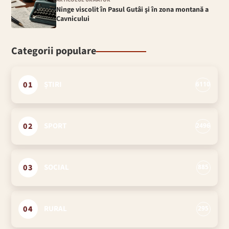
Ninge viscolit în Pasul Gutâi şi în zona montană a
Cavnicului
Categorii populare
01
ȘTIRI
6110
02
SPORT
2496
03
SOCIAL
885
04
RURAL
295