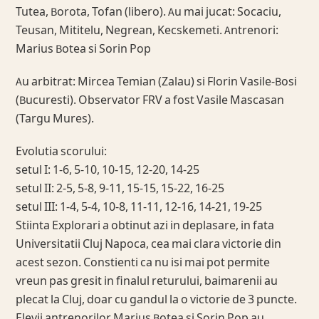
Tutea, Borota, Tofan (libero). Au mai jucat: Socaciu,
Teusan, Mititelu, Negrean, Kecskemeti. Antrenori:
Marius Botea si Sorin Pop
Au arbitrat: Mircea Temian (Zalau) si Florin Vasile-Bosi
(Bucuresti). Observator FRV a fost Vasile Mascasan
(Targu Mures).
Evolutia scorului:
setul I: 1-6, 5-10, 10-15, 12-20, 14-25
setul II: 2-5, 5-8, 9-11, 15-15, 15-22, 16-25
setul III: 1-4, 5-4, 10-8, 11-11, 12-16, 14-21, 19-25
Stiinta Explorari a obtinut azi in deplasare, in fata
Universitatii Cluj Napoca, cea mai clara victorie din
acest sezon. Constienti ca nu isi mai pot permite
vreun pas gresit in finalul returului, baimarenii au
plecat la Cluj, doar cu gandul la o victorie de 3 puncte.
Elevii antrenorilor Marius Botea si Sorin Pop au