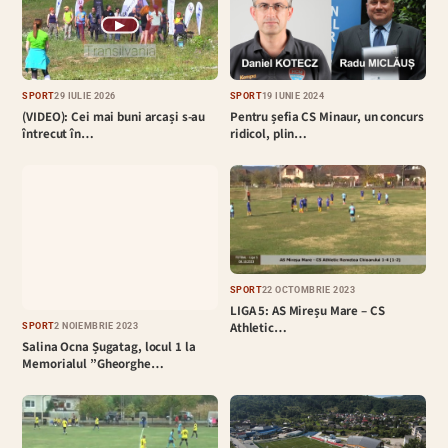
▶
SPORT
29 IULIE 2026
SPORT
19 IUNIE 2024
(VIDEO): Cei mai buni arcași s-au
Pentru șefia CS Minaur, un concurs
întrecut în…
ridicol, plin…
SPORT
22 OCTOMBRIE 2023
LIGA 5: AS Mireșu Mare – CS
Athletic…
SPORT
2 NOIEMBRIE 2023
Salina Ocna Șugatag, locul 1 la
Memorialul ”Gheorghe…