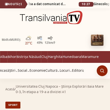
Știrea zilei! Prefectul de Alba a dat comunicat de presǎ cǎ s-a întâlnit cu… nevastă-sa la…Prefecturǎ!
NOUTĂȚI
10:27
Parțial noros
MARAMUREȘ
27°C
45%
12 km/h
Alba
Bihor
Bistrița Năsăud
Cluj
Harghita
Hunedoara
Maramureș
Satu 
Acasă
Știri
Social
Economie
Cultură
Locuri
Editorial
⌄
⌄
⌄
⌄
Caut
Universitatea Cluj Napoca – Ştiinţa Explorări Baia Mare
Acasă
/
0-3, în etapa a 19-a a diviziei A1
SPORT