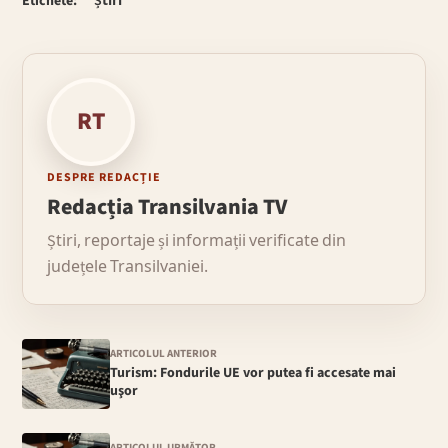
Etichete:
Știri
RT
DESPRE REDACȚIE
Redacția Transilvania TV
Știri, reportaje și informații verificate din
județele Transilvaniei.
ARTICOLUL ANTERIOR
Turism: Fondurile UE vor putea fi accesate mai
uşor
ARTICOLUL URMĂTOR