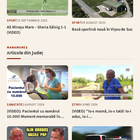
SPORT
25 SEPTEMBRIE 2023
SPORT
29 AUGUST 2023
AS Mireșu Mare – Gloria Sălsig 1-1
Bază sportivă nouă în Vișeu de Sus
(VIDEO)
MARAMUREȘ
Articole din Județ
SĂNĂTATE
3 AUGUST 2026
ȘTIRI
6 IUNIE 2026
(VIDEO): Pacientul cu numărul
(VIDEO) ”Io-s mamă, io-s tată! Io-i
10.000! Moment memorabil în…
aduc, io-i…