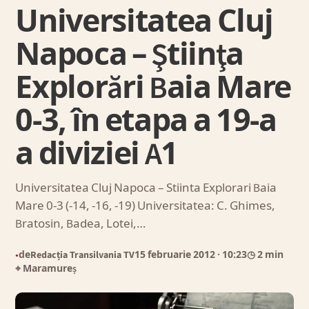
Universitatea Cluj
Napoca – Ştiinţa
Explorări Baia Mare
0-3, în etapa a 19-a
a diviziei A1
Universitatea Cluj Napoca – Stiinta Explorari Baia
Mare 0-3 (-14, -16, -19) Universitatea: C. Ghimes,
Bratosin, Badea, Lotei,…
de
Redacția Transilvania TV
15 februarie 2012
· 10:23
◷ 2 min
●
⌖ Maramureș