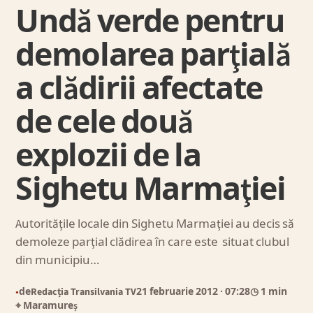
Undă verde pentru
demolarea parţială
a clădirii afectate
de cele două
explozii de la
Sighetu Marmaţiei
Autorităţile locale din Sighetu Marmaţiei au decis să
demoleze parţial clădirea în care este situat clubul
din municipiu…
de
Redacția Transilvania TV
21 februarie 2012
· 07:28
◷ 1 min
●
⌖ Maramureș