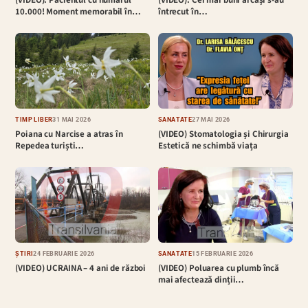
(VIDEO): Pacientul cu numărul
(VIDEO): Cei mai buni arcași s-au
10.000! Moment memorabil în…
întrecut în…
TIMP LIBER
31 MAI 2026
SĂNĂTATE
27 MAI 2026
Poiana cu Narcise a atras în
(VIDEO) Stomatologia și Chirurgia
Repedea turiști…
Estetică ne schimbă viața
ȘTIRI
24 FEBRUARIE 2026
SĂNĂTATE
15 FEBRUARIE 2026
(VIDEO) UCRAINA – 4 ani de război
(VIDEO) Poluarea cu plumb încă
mai afectează dinții…