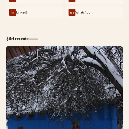
in
LinkedIn
wa
WhatsApp
Știri recente