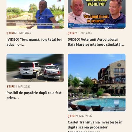
ȘTIRI
6 IUNIE 2026
ȘTIRI
2 IUNIE 2026
(VIDEO) ”Io-s mamă, io-s tată! Io-i
(VIDEO) Veteranii Aeroclubului
aduc, io-i…
Baia Mare se întâlnesc sâmbătă…
ȘTIRI
31 MAI 2026
Pasibil de pușcărie după ce a fost
prins…
ȘTIRI
21 MAI 2026
Castel Transilvania investește în
digitalizarea proceselor