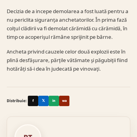
Decizia de a incepe demolarea a fost luată pentru a
nu periclita siguranţa anchetatorilor. În prima fază
colţul clădirii va fi demolat cărămidă cu cărămidă, în
timp ce acoperişul rămâne sprijinit pe bârne.
Ancheta privind cauzele celor două explozii este în
plină desfăşurare, părţile vătămate şi păgubiţii fiind
hotărâţi să-i dea în judecată pe vinovaţi.
Distribuie:
f
𝕏
in
wa