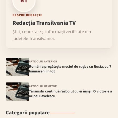
RT
DESPRE REDACȚIE
Redacția Transilvania TV
Știri, reportaje și informații verificate din
județele Transilvaniei.
ARTICOLUL ANTERIOR
România pregăteşte meciul de rugby cu Rusia, cu 7
băimăreni în lot
ARTICOLUL URMĂTOR
Ţărăniştii continuă războiul cu ei înşişi: O victorie a
aripei Pavelescu
Categorii populare