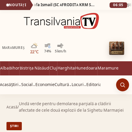
Ginecologul Mostafa Ismail (SC AFRODITA KRM SRL), pe care fosta soție l-a surprins dezbrăcat de la brâu în jos în timp ce consulta o pacientă complet dezbrăcată, a pierdut procesul cu presa!
NOUTĂȚI
06:05
Parțial noros
MARAMUREȘ
22°C
74%
5 km/h
Alba
Bihor
Bistrița Năsăud
Cluj
Harghita
Hunedoara
Maramureș
Satu 
Acasă
Știri
Social
Economie
Cultură
Locuri
Editorial
⌄
⌄
⌄
⌄
Caut
Undă verde pentru demolarea parţială a clădirii
Acasă
/
afectate de cele două explozii de la Sighetu Marmaţiei
ȘTIRI