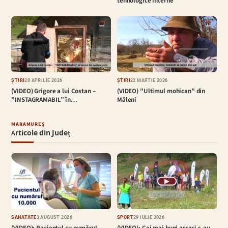
tehnologice interne
ȘTIRI
28 APRILIE 2026
ȘTIRI
22 MARTIE 2026
(VIDEO) Grigore a lui Costan –
(VIDEO) ”Ultimul mohican” din
”INSTAGRAMABIL” în…
Măleni
MARAMUREȘ
Articole din Județ
▶
SĂNĂTATE
3 AUGUST 2026
SPORT
29 IULIE 2026