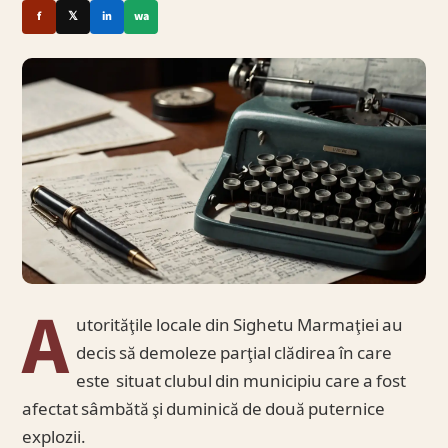
f
𝕏
in
wa
A
utorităţile locale din Sighetu Marmaţiei au
decis să demoleze parţial clădirea în care
este situat clubul din municipiu care a fost
afectat sâmbătă şi duminică de două puternice
explozii.