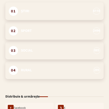
01
ȘTIRI
6110
02
SPORT
2496
03
SOCIAL
885
04
RURAL
295
Distribuie & urmărește
f
Facebook
𝕏
X