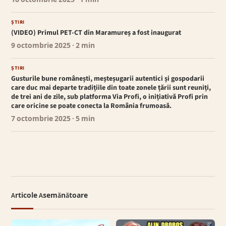
18 octombrie 2025
· 1 min
ȘTIRI
(VIDEO) Primul PET-CT din Maramureș a fost inaugurat
9 octombrie 2025
· 2 min
ȘTIRI
Gusturile bune românești, meșteșugarii autentici și gospodarii
care duc mai departe tradițiile din toate zonele țării sunt reuniți,
de trei ani de zile, sub platforma Via Profi, o inițiativă Profi prin
care oricine se poate conecta la România frumoasă.
7 octombrie 2025
· 5 min
Articole Asemănătoare