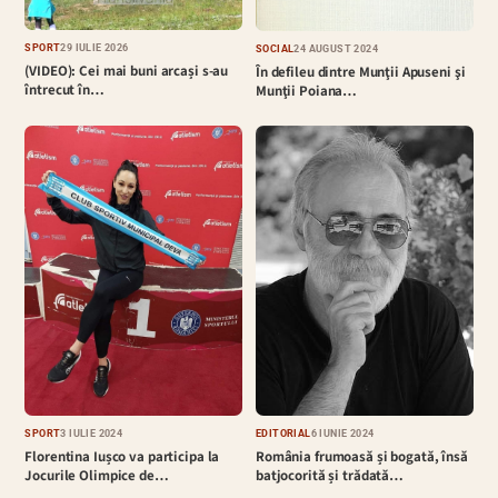
SPORT
29 IULIE 2026
SOCIAL
24 AUGUST 2024
(VIDEO): Cei mai buni arcași s-au
În defileu dintre Munţii Apuseni şi
întrecut în…
Munţii Poiana…
EDITORIAL
6 IUNIE 2024
SPORT
3 IULIE 2024
România frumoasă și bogată, însă
Florentina Iușco va participa la
batjocorită și trădată…
Jocurile Olimpice de…