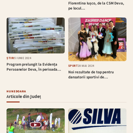
Florentina Iușco, de la CSM Deva,
pe locul…
ȘTIRI
5 IUNIE 2024
Program prelungit la Evidența
SPORT
28 MAI 2024
Persoanelor Deva, în perioada…
Noi rezultate de top pentru
dansatorii sportivi de…
HUNEDOARA
Articole din Județ
▶