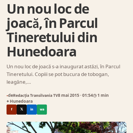
Un nou loc de
joacă, în Parcul
Tineretului din
Hunedoara
Un nou loc de joacă s-a inaugurat astăzi, în Parcul
Tineretului. Copiii se pot bucura de tobogan,
leagăne,…
de
Redacția Transilvania TV
8 mai 2015
· 01:54
◷ 1 min
●
⌖ Hunedoara
f
𝕏
in
wa