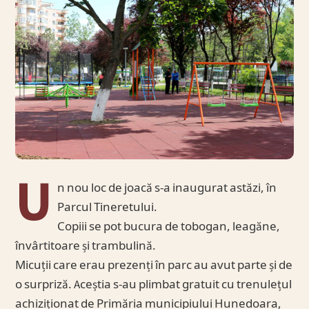
U
n nou loc de joacă s-a inaugurat astăzi, în
Parcul Tineretului.
Copiii se pot bucura de tobogan, leagăne,
învârtitoare și trambulină.
Micuții care erau prezenți în parc au avut parte și de
o surpriză. Aceștia s-au plimbat gratuit cu trenulețul
achiziționat de Primăria municipiului Hunedoara,