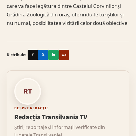
care va face legătura dintre Castelul Corvinilor și
Grădina Zoologică din oraș, oferindu-le turiștilor și
nu numai, posibilitatea vizitării celor două obiective
Distribuie:
f
𝕏
in
wa
RT
DESPRE REDACȚIE
Redacția Transilvania TV
Știri, reportaje și informații verificate din
județele Transilvaniei.