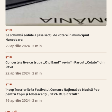
ȘTIRI
Se schimbă sediile a şase secţii de votare în municipiul
Hunedoara
29 aprilie 2024
· 2 min
ȘTIRI
Concertele live cu trupa „Old Band” revin în Parcul ,,Cetate” din
Deva
22 aprilie 2024
· 2 min
ȘTIRI
Încep înscrierile la Festivalul Concurs Național de Muzică Pop
pentru Copii și Adolescenți „DEVA MUSIC STAR”
16 aprilie 2024
· 2 min
CULTURĂ