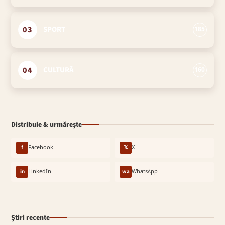
03
SPORT
185
04
CULTURĂ
160
Distribuie & urmărește
f
Facebook
𝕏
X
in
LinkedIn
wa
WhatsApp
Știri recente