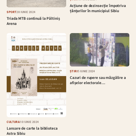
Acțiune de dezinsecție împotriva
țânțarilor în municipiul Sibiu
SPORT
28 IUNIE 2024
Triada MTB continuă la Păltiniș
Arena
ȘTIRI
5 IUNIE 2024
Cazuri de rupere sau mâzgălire a
afișelor electorale…
CULTURĂ
10 IUNIE 2024
Lansare de carte la biblioteca
Astra Sibiu