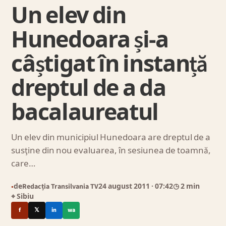
Un elev din
Hunedoara și-a
câștigat în instanță
dreptul de a da
bacalaureatul
Un elev din municipiul Hunedoara are dreptul de a
susţine din nou evaluarea, în sesiunea de toamnă,
care…
de
Redacția Transilvania TV
24 august 2011
· 07:42
◷ 2 min
●
⌖ Sibiu
f
𝕏
in
wa