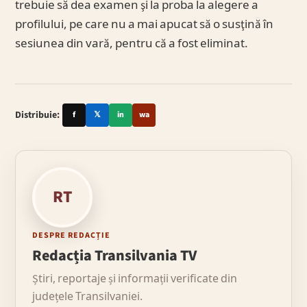
trebuie să dea examen şi la proba la alegere a
profilului, pe care nu a mai apucat să o susţină în
sesiunea din vară, pentru că a fost eliminat.
Distribuie:
f
𝕏
in
wa
RT
DESPRE REDACȚIE
Redacția Transilvania TV
Știri, reportaje și informații verificate din
județele Transilvaniei.