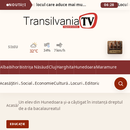
Secretul din Alba Iulia: locul care aduce mai mulți vizitatori decât Cetatea!
NOUTĂȚI
06:28
Parțial noros
SIBIU
32°C
34%
7 km/h
Alba
Bihor
Bistrița Năsăud
Cluj
Harghita
Hunedoara
Maramureș
Satu 
Acasă
Știri
Social
Economie
Cultură
Locuri
Editorial
⌄
⌄
⌄
⌄
Caut
Un elev din Hunedoara și-a câștigat în instanță dreptul
Acasă
/
de a da bacalaureatul
EDUCAȚIE