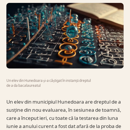
Un elev din Hunedoara și-a câștigat în instanță dreptul
de a da bacalaureatul
Un elev din municipiul Hunedoara are dreptul de a
susţine din nou evaluarea, în sesiunea de toamnă,
care a început ieri, cu toate că la testarea din luna
iunie a anului curent a fost dat afară de la proba de