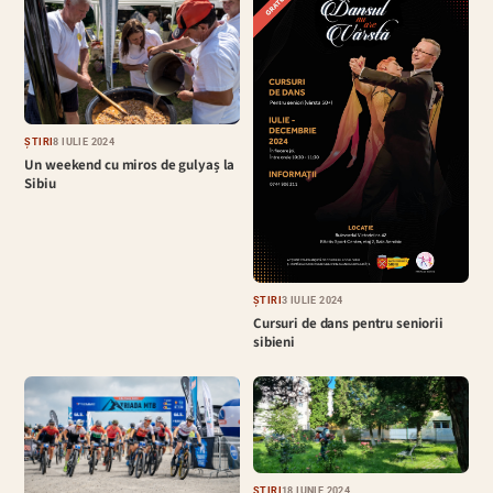
ȘTIRI
8 IULIE 2024
Un weekend cu miros de gulyaș la
Sibiu
ȘTIRI
3 IULIE 2024
Cursuri de dans pentru seniorii
sibieni
ȘTIRI
18 IUNIE 2024