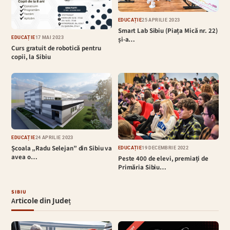
EDUCAȚIE
25 APRILIE 2023
Smart Lab Sibiu (Piața Mică nr. 22)
EDUCAȚIE
17 MAI 2023
și-a…
Curs gratuit de robotică pentru
copii, la Sibiu
EDUCAȚIE
24 APRILIE 2023
Școala „Radu Selejan” din Sibiu va
EDUCAȚIE
19 DECEMBRIE 2022
avea o…
Peste 400 de elevi, premiați de
Primăria Sibiu…
SIBIU
Articole din Județ