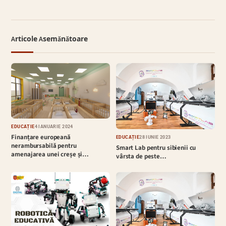
Articole Asemănătoare
EDUCAȚIE
4 IANUARIE 2024
Finanțare europeană
EDUCAȚIE
28 IUNIE 2023
nerambursabilă pentru
Smart Lab pentru sibienii cu
amenajarea unei creșe și…
vârsta de peste…