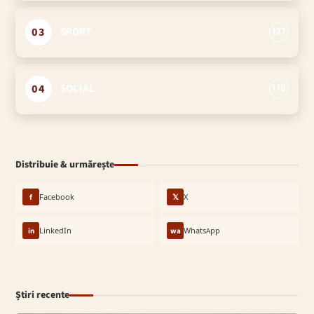
03
SPORT
127
04
SOCIAL
110
Distribuie & urmărește
f
Facebook
𝕏
X
in
LinkedIn
wa
WhatsApp
Știri recente