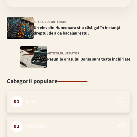
ARTICOLUL ANTERIOR
Un elev din Hunedoara și-a câștigat în instanță
dreptul de a da bacalaureatul
ARTICOLUL URMĂTOR
Pasunile orasului Borsa sunt toate inchiriate
Categorii populare
01
ȘTIRI
2725
02
CULTURĂ
167