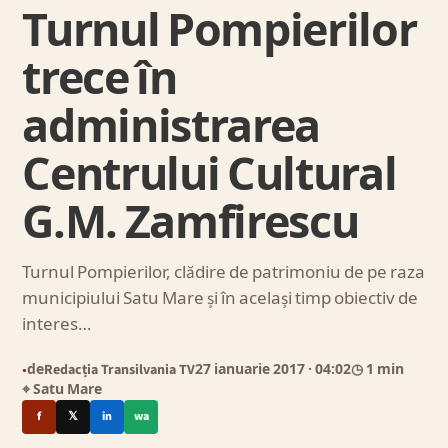
Turnul Pompierilor
trece în
administrarea
Centrului Cultural
G.M. Zamfirescu
Turnul Pompierilor, clădire de patrimoniu de pe raza
municipiului Satu Mare și în același timp obiectiv de
interes…
de
Redacția Transilvania TV
27 ianuarie 2017
· 04:02
◷ 1 min
●
⌖ Satu Mare
f
𝕏
in
wa