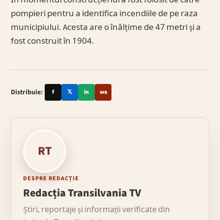
În momentul construcției lui a fost folosit de către
pompieri pentru a identifica incendiile de pe raza
municipiului. Acesta are o înâlțime de 47 metri și a
fost construit în 1904.
Distribuie:
f
𝕏
in
wa
RT
DESPRE REDACȚIE
Redacția Transilvania TV
Știri, reportaje și informații verificate din