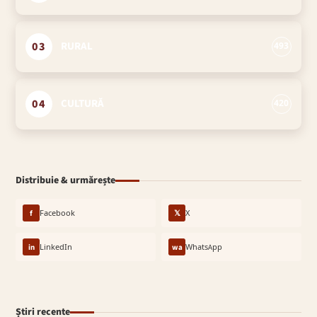
03
RURAL
493
04
CULTURĂ
420
Distribuie & urmărește
f
Facebook
𝕏
X
in
LinkedIn
wa
WhatsApp
Știri recente