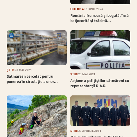
EDITORIAL
6 IUNIE 2024
România frumoasă și bogată, însă
batjocorită și trădată…
ȘTIRI
28 MAI 2024
ȘTIRI
23 MAI 2024
Sătmărean cercetat pentru
Acțiune a polițiștilor sătmăreni cu
punerea în circulație a unor…
reprezentanții R.A.R.
ȘTIRI
29 APRILIE 2024