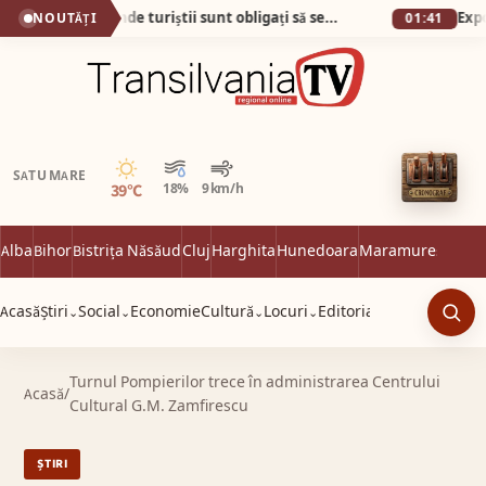
Plaja din Tunisia unde turiștii sunt obligați să se descalțe! Nisipul e atât de fin încât pare cernut prin sită!
NOUTĂȚI
01:41
Senin
SATU MARE
39°C
18%
9 km/h
Alba
Bihor
Bistrița Năsăud
Cluj
Harghita
Hunedoara
Maramureș
Satu 
Acasă
Știri
Social
Economie
Cultură
Locuri
Editorial
⌄
⌄
⌄
⌄
Caut
Turnul Pompierilor trece în administrarea Centrului
Acasă
/
Cultural G.M. Zamfirescu
ȘTIRI