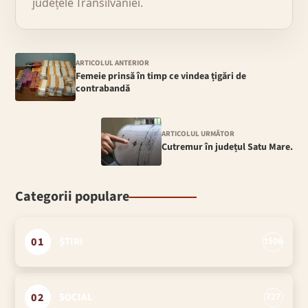
județele Transilvaniei.
ARTICOLUL ANTERIOR
Femeie prinsă în timp ce vindea țigări de
contrabandă
ARTICOLUL URMĂTOR
Cutremur în județul Satu Mare.
Categorii populare
01
ȘTIRI
1506
02
SOCIAL
727