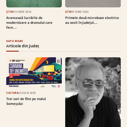
ȘTIRI
10 IUNIE 2024
ȘTIRI
5 IUNIE 2024
Avansează lucrările de
Primele două microbuze electrice
modernizare a drumului care
au sosit în județul…
face…
SATU MARE
Articole din Județ
CULTURĂ
24 IULIE 2026
Trei seri de film pe malul
Someșului