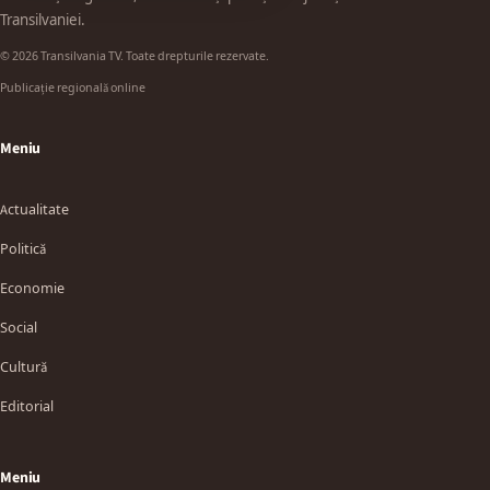
Transilvaniei.
© 2026 Transilvania TV. Toate drepturile rezervate.
Publicație regională online
Meniu
Actualitate
Politică
Economie
Social
Cultură
Editorial
Meniu