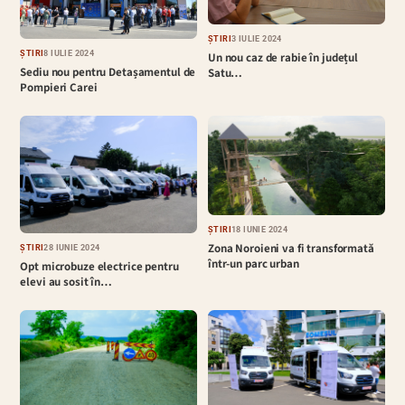
ȘTIRI
3 IULIE 2024
ȘTIRI
8 IULIE 2024
Un nou caz de rabie în județul
Sediu nou pentru Detașamentul de
Satu…
Pompieri Carei
ȘTIRI
18 IUNIE 2024
Zona Noroieni va fi transformată
ȘTIRI
28 IUNIE 2024
într-un parc urban
Opt microbuze electrice pentru
elevi au sosit în…