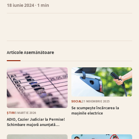
18 iunie 2024
· 1 min
Articole Asemănătoare
SOCIAL
21 NOIEMBRIE 2025
Se scumpește încărcarea la
mașinile electrice
ȘTIRI
5 MARTIE 2026
ADIO, Cazier Judiciar la Permise!
Schimbare majoră anunțată…