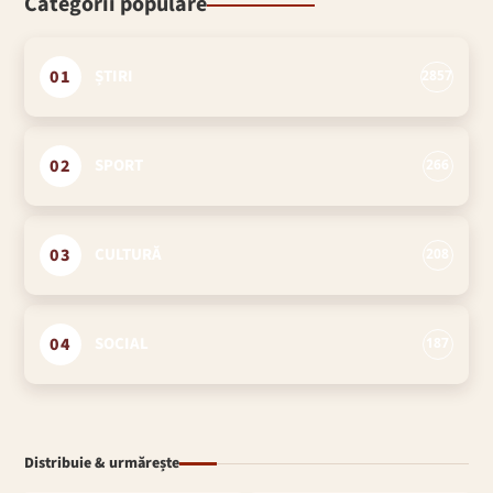
Categorii populare
01
ȘTIRI
2857
02
SPORT
266
03
CULTURĂ
208
04
SOCIAL
187
Distribuie & urmărește