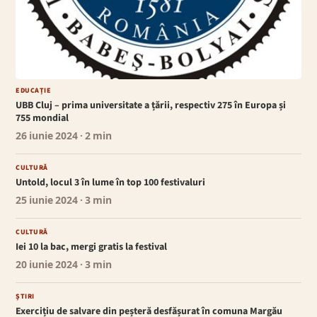
EDUCAȚIE
UBB Cluj – prima universitate a țării, respectiv 275 în Europa și
755 mondial
26 iunie 2024
· 2 min
CULTURĂ
Untold, locul 3 în lume în top 100 festivaluri
25 iunie 2024
· 3 min
CULTURĂ
Iei 10 la bac, mergi gratis la festival
20 iunie 2024
· 3 min
ȘTIRI
Exercițiu de salvare din peșteră desfășurat în comuna Margău