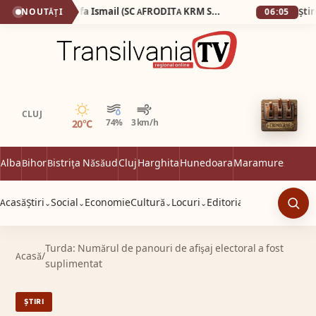
Ginecologul Mostafa Ismail (SC AFRODITA KRM SRL), pe care fosta soție l-a surprins dezbrăcat de la brâu în jos în timp ce consulta o pacientă complet dezbrăcată, a pierdut procesul cu presa!
NOUTĂȚI
06:05
Senin
CLUJ
20°C
74%
3 km/h
Alba
Bihor
Bistrița Năsăud
Cluj
Harghita
Hunedoara
Maramureș
Satu 
Acasă
Știri
Social
Economie
Cultură
Locuri
Editorial
⌄
⌄
⌄
⌄
Caut
Turda: Numărul de panouri de afişaj electoral a fost
Acasă
/
suplimentat
ȘTIRI