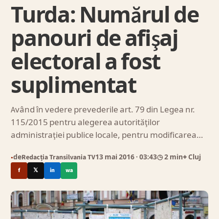
Turda: Numărul de
panouri de afişaj
electoral a fost
suplimentat
Având în vedere prevederile art. 79 din Legea nr.
115/2015 pentru alegerea autorităţilor
administraţiei publice locale, pentru modificarea…
de
Redacția Transilvania TV
13 mai 2016
· 03:43
◷ 2 min
⌖ Cluj
●
f
𝕏
in
wa