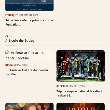
EDUCAȚIE
5 OCTOMBRIE 2025
34 de burse oferite prin concurs de
Fundaţia…
CLUJ
Articole din Județ
SOCIAL
28 MAI 2026
Un tânăr ar fost arestat pentru
zoofilie
SPORT
3 NOIEMBRIE 2025
Triplu campion național la raliuri
la doar 16…