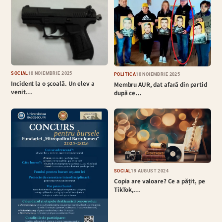
SOCIAL
10 NOIEMBRIE 2025
POLITICĂ
10 NOIEMBRIE 2025
Incident la o școală. Un elev a
Membru AUR, dat afară din partid
venit…
după ce…
SOCIAL
19 AUGUST 2024
Copia are valoare? Ce a pățit, pe
TikTok,…