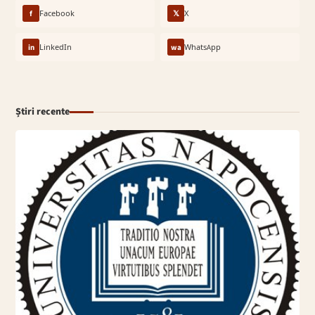
f
Facebook
𝕏
X
in
LinkedIn
wa
WhatsApp
Știri recente