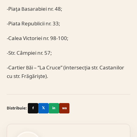
-Piaţa Basarabiei nr. 48;
-Piata Republicii nr. 33;
-Calea Victoriei nr. 98-100;
-Str. Câmpiei nr. 57;
-Cartier Băi – “La Cruce” (intersecţia str. Castanilor
cu str. Frăgărişte).
Distribuie:
f
𝕏
in
wa