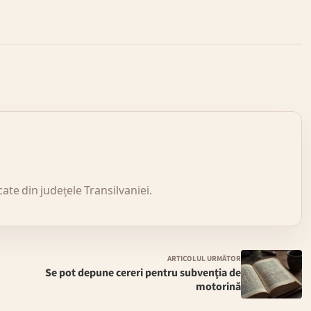
icate din județele Transilvaniei.
ARTICOLUL URMĂTOR
Se pot depune cereri pentru subvenţia de
motorină