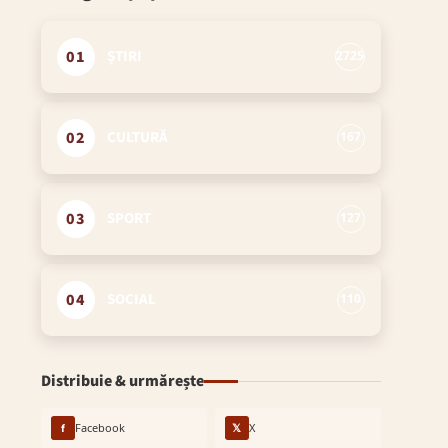
01
ȘTIRI
2725
02
CULTURĂ
167
03
SPORT
127
04
SOCIAL
110
Distribuie & urmărește
f
Facebook
𝕏
X