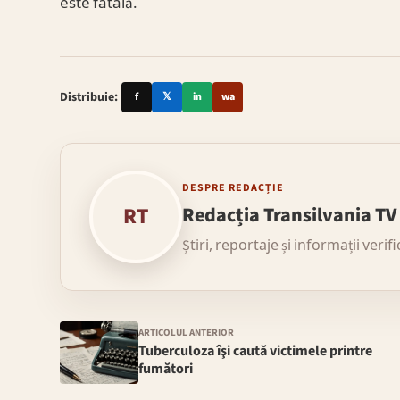
este fatală.
Distribuie:
f
𝕏
in
wa
DESPRE REDACȚIE
RT
Redacția Transilvania TV
Știri, reportaje și informații verif
ARTICOLUL ANTERIOR
Tuberculoza îşi caută victimele printre
fumători