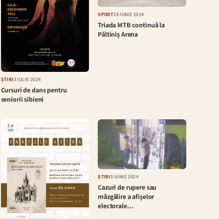
SPORT
28 IUNIE 2024
Triada MTB continuă la
Păltiniș Arena
ȘTIRI
3 IULIE 2024
Cursuri de dans pentru
seniorii sibieni
ȘTIRI
5 IUNIE 2024
Cazuri de rupere sau
mâzgălire a afișelor
electorale…