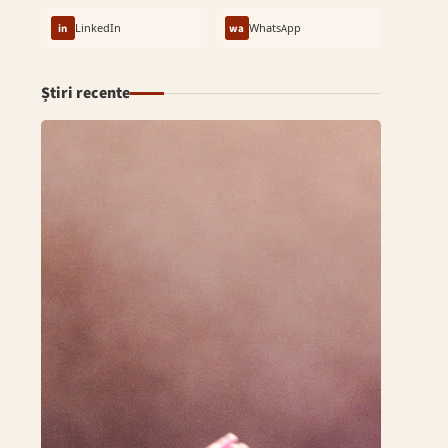
in
LinkedIn
wa
WhatsApp
Știri recente