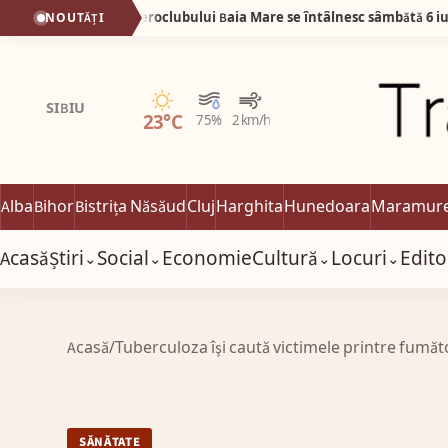
eteranii Aeroclubului Baia Mare se întâlnesc sâmbătă 6 iunie
NOUTĂȚI
Senin
SIBIU
23°C
75%
2 km/h
Alba
Bihor
Bistrița Năsăud
Cluj
Harghita
Hunedoara
Maramur
Acasă
Știri
Social
Economie
Cultură
Locuri
Edito
⌄
⌄
⌄
⌄
Acasă
/
Tuberculoza îşi caută victimele printre fumăt
SĂNĂTATE