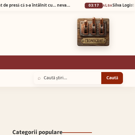
Știrea zilei! Prefectul de Alba a dat comunicat de presǎ cǎ s-a întâlnit cu… nevastă-sa la…Prefecturǎ!
03:17
ALBA
⌕
Caută
Categorii populare