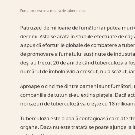
Fumatorii risca sa moara de tuberculoza
Patruzeci de milioane de fumători ar putea muri
decenii. Asta se arată în studiile efectuate de câţ
a spus că eforturile globale de combatere a tub
de promovare a fumatului susţinute de industria t
deşi au trecut 20 de ani de când tuberculoza a fos
numărul de îmbolnăviri a crescut, nu a scăzut, iar 
Aproape o cincime dintre oameni sunt fumători, m
companiile de tutun şi-au extins pieţele. Dacă a
noi cazuri de tuberculoză va creşte cu 18 milioan
Tuberculoza este o boală contagioasă care afectea
organe. Dacă nu este tratată se poate ajunge la in