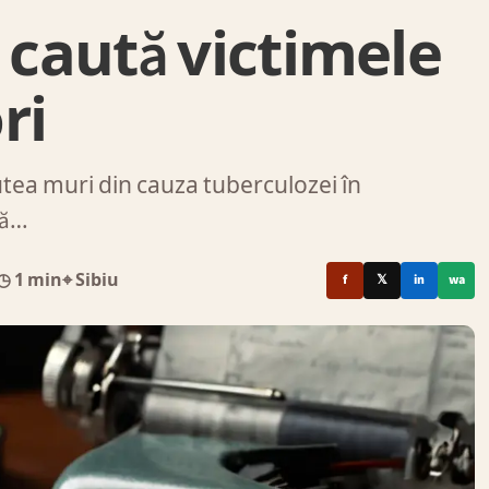
 caută victimele
ri
tea muri din cauza tuberculozei în
tă…
◷ 1 min
⌖ Sibiu
f
𝕏
in
wa