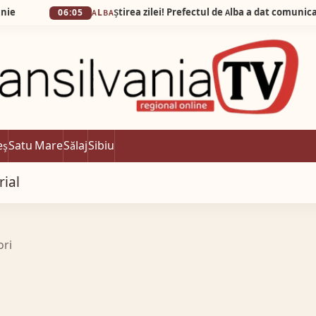
06:05
ALBA
eș
Satu Mare
Sălaj
Sibiu
rial
ori