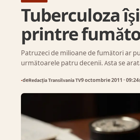
Tuberculoza îşi
printre fumăto
Patruzeci de milioane de fumători ar pu
următoarele patru decenii. Asta se ara
de
Redacția Transilvania TV
9 octombrie 2011
· 09:24
●