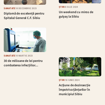
ȘTIRI
8 IULIE 2024
SĂNĂTATE
18 DECEMBRIE 2023
Un weekend cu miros de
Diplomă de excelență pentru
gulyaș la Sibiu
Spitalul General C.F. Sibiu
SĂNĂTATE
10 MARTIE 2023
30 de milioane de lei pentru
combaterea infecțiilor…
ȘTIRI
18 IUNIE 2024
Acțiune de dezinsecție
împotriva țânțarilor în
municipiul Sibiu