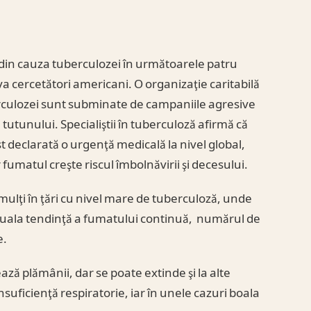
 din cauza tuberculozei în următoarele patru
iva cercetători americani. O organizaţie caritabilă
erculozei sunt subminate de campaniile agresive
utunului. Specialiştii în tuberculoză afirmă că
t declarată o urgenţă medicală la nivel global,
fumatul creşte riscul îmbolnăvirii şi decesului.
ulţi în ţări cu nivel mare de tuberculoză, unde
ctuala tendinţă a fumatului continuă, numărul de
e.
ză plămânii, dar se poate extinde şi la alte
suficienţă respiratorie, iar în unele cazuri boala