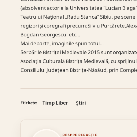
(absolvent actorie la Universitatea “Lucian Blaga” S
Teatrului Naţional „Radu Stanca” Sibiu, pe scene
regizori şi coregrafi precum:Silviu Purcărete,Al
Bogdan Georgescu, etc…
Mai departe, imaginile spun totul…
Serbările Bistriţei Medievale 2015 sunt organizate
Asociaţia Culturală Bistriţa Medievală, cu sprijinul P
Consiliului Judeţean Bistriţa-Năsăud, prin Comp
Timp Liber
Știri
Etichete:
DESPRE REDACȚIE