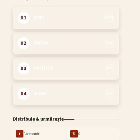
01
ȘTIRI
2478
02
SOCIAL
768
03
POLITICĂ
365
04
SPORT
337
Distribuie & urmărește
f
Facebook
𝕏
X