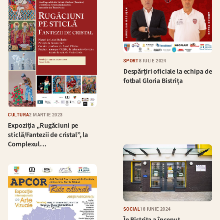
SPORT
8 IULIE 2024
Despărțiri oficiale la echipa de
fotbal Gloria Bistrița
CULTURĂ
2 MARTIE 2023
Expoziția „Rugăciuni pe
sticlă/Fantezii de cristal”, la
Complexul…
SOCIAL
18 IUNIE 2024
În Bistrița a început