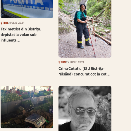
ȘTIRI
3 IULIE 2024
Taximetrist din Bistrița,
depistat la volan sub
influența…
ȘTIRI
27 IUNIE 2024
Crina Cotutiu (ISU Bistrița-
Năsăud) concurat cot la cot…