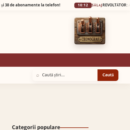
onamente la telefon!
10:12
SĂLAJ
⌕
Caută
Categorii populare