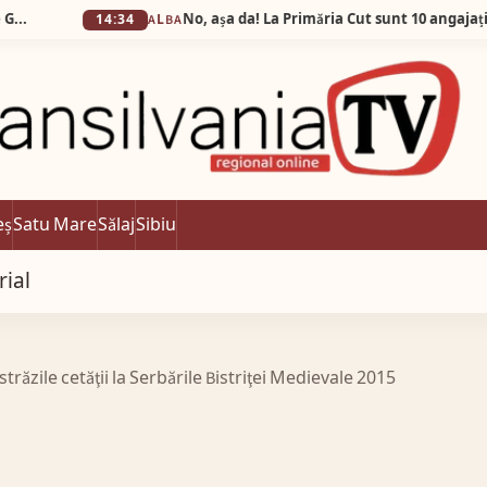
No, așa da! La Primăria Cut sunt 10 angajați și 38 de ab
14:34
ALBA
eș
Satu Mare
Sălaj
Sibiu
rial
ăzile cetăţii la Serbările Bistriţei Medievale 2015