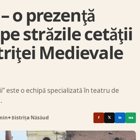
– o prezenţă
e străzile cetăţii
striţei Medievale
” este o echipă specializată în teatru de
…
min
⌖ Bistrița Năsăud
f
𝕏
in
wa