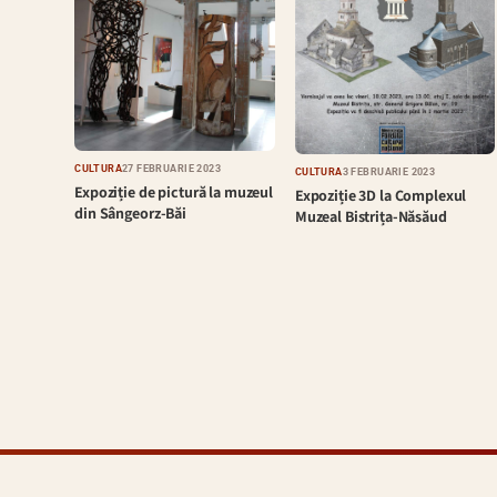
CULTURĂ
27 FEBRUARIE 2023
CULTURĂ
3 FEBRUARIE 2023
Expoziție de pictură la muzeul
Expoziție 3D la Complexul
din Sângeorz-Băi
Muzeal Bistrița-Năsăud