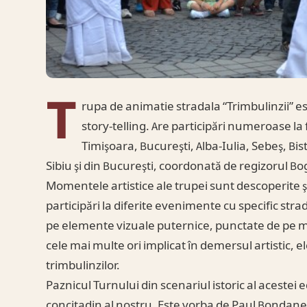
T
rupa de animatie stradala “Trimbulinzii” est
story-telling. Are participări numeroase la f
Timişoara, Bucureşti, Alba-Iulia, Sebeş, Bist
Sibiu şi din Bucureşti, coordonată de regizorul B
Momentele artistice ale trupei sunt descoperite şi
participări la diferite evenimente cu specific st
pe elemente vizuale puternice, punctate de pe ma
cele mai multe ori implicat în demersul artistic, e
trimbulinzilor.
Paznicul Turnului din scenariul istoric al acestei e
concitadin al nostru. Este vorba de Paul Bondane –