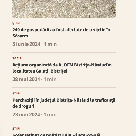
ȘTIRI
240 de gospodării au fost afectate de o vijelie în
Săsarm
5 iunie 2024
· 1 min
SOCIAL
Acțiune organizată de AJOFM Bistriţa-Năsăud în
localitatea Galaţii Bistriţei
28 mai 2024
· 1 min
ȘTIRI
Percheziții în județul Bistrița-Năsăud la traficanții
de droguri
23 mai 2024
· 1 min
ȘTIRI
Șofer reținut de polițiștii din Sângeroz-Băi