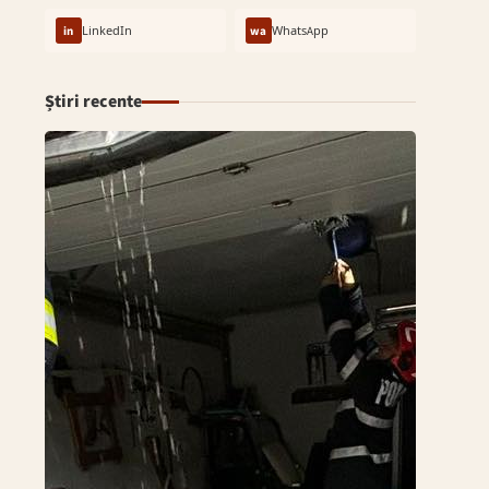
in
LinkedIn
wa
WhatsApp
Știri recente