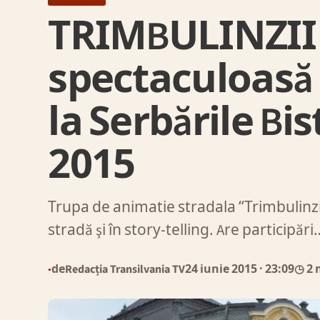
TRIMBULINZII 
spectaculoasă p
la Serbările Bi
2015
Trupa de animatie stradala “Trimbulinzii
stradă şi în story-telling. Are participări
de
Redacția Transilvania TV
24 iunie 2015
· 23:09
◷ 2 
●