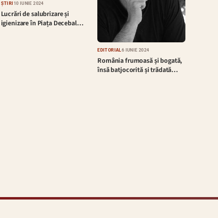
ȘTIRI
10 IUNIE 2024
Lucrări de salubrizare și
igienizare în Piața Decebal…
EDITORIAL
6 IUNIE 2024
România frumoasă și bogată,
însă batjocorită și trădată…