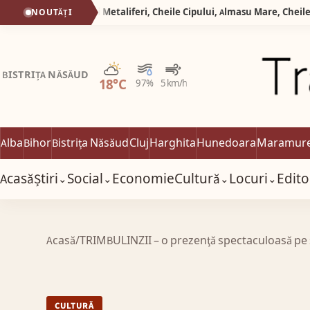
Silva Logistic Services. Munții Metaliferi, Cheile Cipului, Almasu Mare, Cheile Glodului,un colț de paradis unde asfințitul care îmbracă stâncile în nuanțe de chihlimbar și clipocitul apei creează o stare de dor.
NOUTĂȚI
Parțial noros
BISTRIȚA NĂSĂUD
18°C
97%
5 km/h
Alba
Bihor
Bistrița Năsăud
Cluj
Harghita
Hunedoara
Maramur
Acasă
Știri
Social
Economie
Cultură
Locuri
Edito
⌄
⌄
⌄
⌄
Acasă
/
TRIMBULINZII – o prezenţă spectaculoasă pe str
CULTURĂ