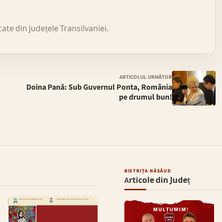
icate din județele Transilvaniei.
ARTICOLUL URMĂTOR
Doina Pană: Sub Guvernul Ponta, România
pe drumul bun!
BISTRIȚA NĂSĂUD
Articole din Județ