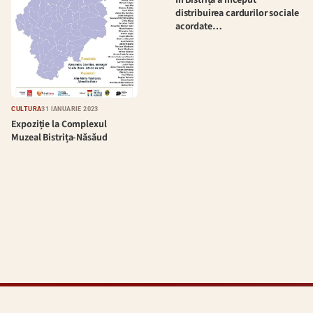
distribuirea cardurilor sociale
acordate…
CULTURĂ
31 IANUARIE 2023
Expoziție la Complexul
Muzeal Bistrița-Năsăud