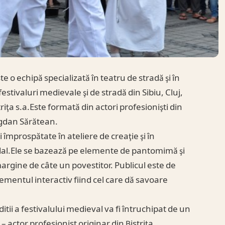
e o echipă specializată în teatru de stradă şi în
estivaluri medievale şi de stradă din Sibiu, Cluj,
riţa s.a.Este formată din actori profesionişti din
ogdan Sărătean.
 împrospătate în ateliere de creaţie şi în
radal.Ele se bazează pe elemente de pantomimă şi
rgine de câte un povestitor. Publicul este de
lementul interactiv fiind cel care dă savoare
ditii a festivalului medieval va fi întruchipat de un
 actor profesionist originar din Bistriţa