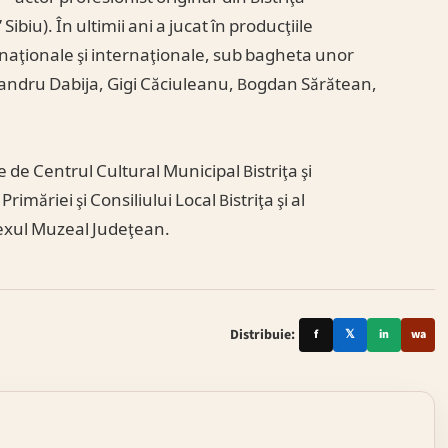
ibiu). În ultimii ani a jucat în producţiile
 naţionale şi internaţionale, sub bagheta unor
exandru Dabija, Gigi Căciuleanu, Bogdan Sărătean,
 de Centrul Cultural Municipal Bistriţa şi
rimăriei şi Consiliului Local Bistriţa şi al
lexul Muzeal Judeţean.
Distribuie:
f
𝕏
in
wa