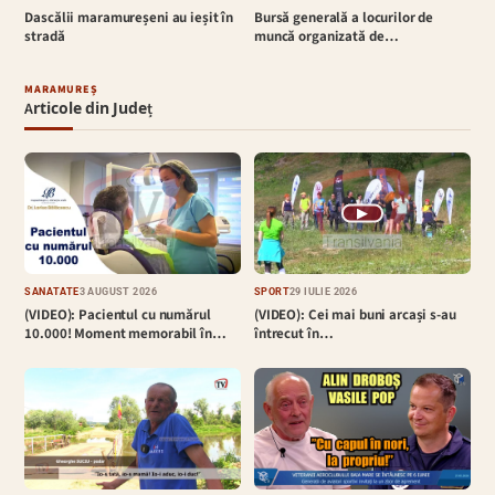
Dascălii maramureșeni au ieșit în
Bursă generală a locurilor de
stradă
muncă organizată de…
MARAMUREȘ
Articole din Județ
▶
SĂNĂTATE
3 AUGUST 2026
SPORT
29 IULIE 2026
(VIDEO): Pacientul cu numărul
(VIDEO): Cei mai buni arcași s-au
10.000! Moment memorabil în…
întrecut în…