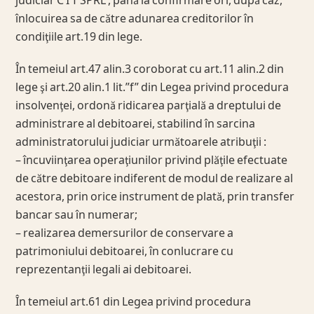
judiciar C I T SPRL , până la confirmare ori, după caz,
înlocuirea sa de către adunarea creditorilor în
condiţiile art.19 din lege.
În temeiul art.47 alin.3 coroborat cu art.11 alin.2 din
lege şi art.20 alin.1 lit.”f” din Legea privind procedura
insolvenţei, ordonă ridicarea parţială a dreptului de
administrare al debitoarei, stabilind în sarcina
administratorului judiciar următoarele atribuţii :
– încuviinţarea operaţiunilor privind plăţile efectuate
de către debitoare indiferent de modul de realizare al
acestora, prin orice instrument de plată, prin transfer
bancar sau în numerar;
– realizarea demersurilor de conservare a
patrimoniului debitoarei, în conlucrare cu
reprezentanţii legali ai debitoarei.
În temeiul art.61 din Legea privind procedura