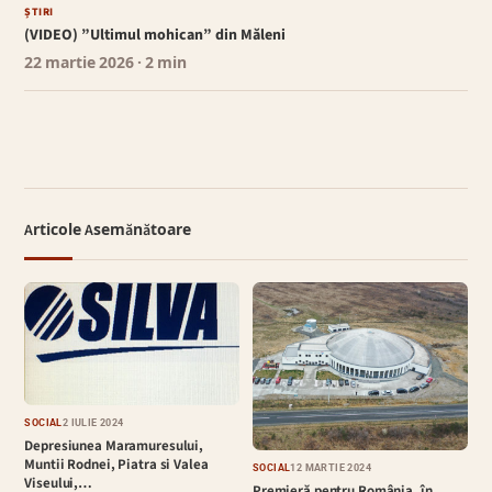
ȘTIRI
(VIDEO) ”Ultimul mohican” din Măleni
22 martie 2026
· 2 min
Articole Asemănătoare
SOCIAL
2 IULIE 2024
Depresiunea Maramuresului,
Muntii Rodnei, Piatra si Valea
SOCIAL
12 MARTIE 2024
Viseului,…
Premieră pentru România, în