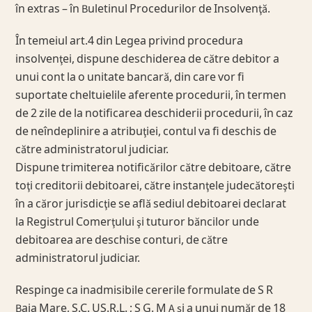
în extras – în Buletinul Procedurilor de Insolvenţă.
În temeiul art.4 din Legea privind procedura
insolvenţei, dispune deschiderea de către debitor a
unui cont la o unitate bancară, din care vor fi
suportate cheltuielile aferente procedurii, în termen
de 2 zile de la notificarea deschiderii procedurii, în caz
de neîndeplinire a atribuţiei, contul va fi deschis de
către administratorul judiciar.
Dispune trimiterea notificărilor către debitoare, către
toţi creditorii debitoarei, către instanţele judecătoreşti
în a căror jurisdicţie se află sediul debitoarei declarat
la Registrul Comerţului şi tuturor băncilor unde
debitoarea are deschise conturi, de către
administratorul judiciar.
Respinge ca inadmisibile cererile formulate de S R
Baia Mare, S.C. US.R.L. ; S G. M A şi a unui număr de 18