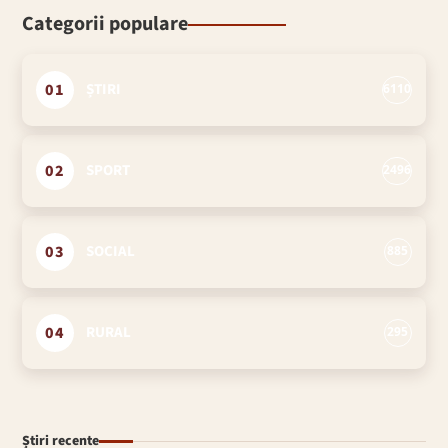
Categorii populare
01
ȘTIRI
6110
02
SPORT
2496
03
SOCIAL
885
04
RURAL
295
Știri recente