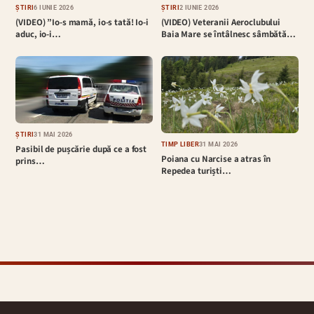
ȘTIRI
6 IUNIE 2026
ȘTIRI
2 IUNIE 2026
(VIDEO) ”Io-s mamă, io-s tată! Io-i
(VIDEO) Veteranii Aeroclubului
aduc, io-i…
Baia Mare se întâlnesc sâmbătă…
ȘTIRI
31 MAI 2026
TIMP LIBER
31 MAI 2026
Pasibil de pușcărie după ce a fost
Poiana cu Narcise a atras în
prins…
Repedea turiști…