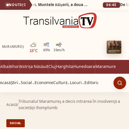
Silva Logistic Services. Muntele Bǎişorii, a doua cea mai oznificatǎ zonǎ din Europa, un colț de rai unde sălbăticia Apusenilor întâlnește liniștea profundă a brazilor falnici.
NOUTĂȚI
04:43
Parțial noros
MARAMUREȘ
18°C
65%
3 km/h
Alba
Bihor
Bistrița Năsăud
Cluj
Harghita
Hunedoara
Maramureș
Satu 
Acasă
Știri
Social
Economie
Cultură
Locuri
Editorial
⌄
⌄
⌄
⌄
Caut
Tribunalul Maramureş a decis intrarea în insolvenţă a
Acasă
/
societăţii Romplumb
SOCIAL