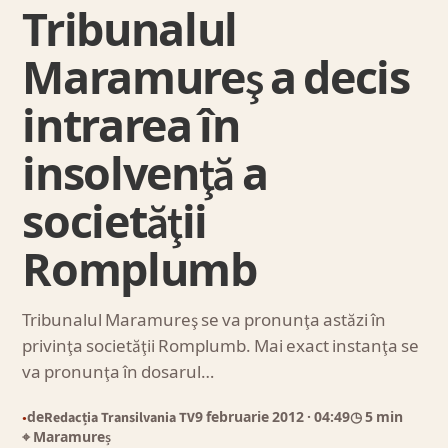
Tribunalul
Maramureş a decis
intrarea în
insolvenţă a
societăţii
Romplumb
Tribunalul Maramureş se va pronunţa astăzi în
privinţa societăţii Romplumb. Mai exact instanţa se
va pronunţa în dosarul…
de
Redacția Transilvania TV
9 februarie 2012
· 04:49
◷ 5 min
●
⌖ Maramureș