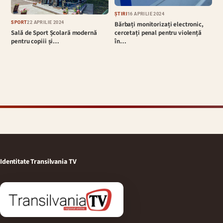
ȘTIRI
16 APRILIE 2024
Bărbați monitorizați electronic,
SPORT
22 APRILIE 2024
cercetați penal pentru violență
Sală de Sport Școlară modernă
în…
pentru copiii și…
Identitate Transilvania TV