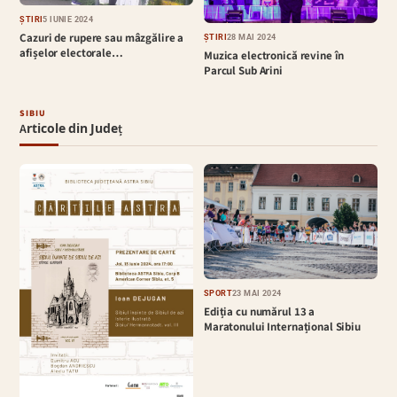
ȘTIRI
5 IUNIE 2024
Cazuri de rupere sau mâzgălire a
ȘTIRI
28 MAI 2024
afișelor electorale…
Muzica electronică revine în
Parcul Sub Arini
SIBIU
Articole din Județ
SPORT
23 MAI 2024
Ediția cu numărul 13 a
Maratonului Internațional Sibiu