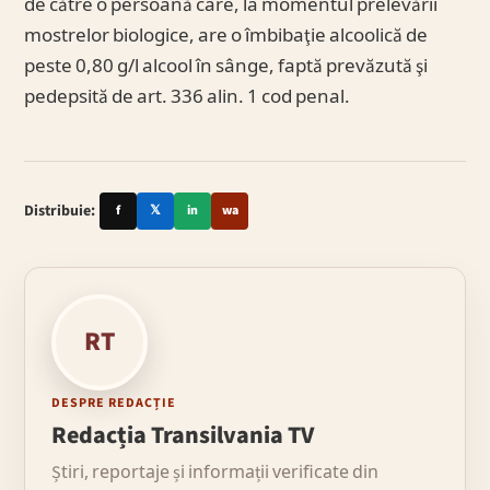
de către o persoană care, la momentul prelevării
mostrelor biologice, are o îmbibaţie alcoolică de
peste 0,80 g/l alcool în sânge, faptă prevăzută şi
pedepsită de art. 336 alin. 1 cod penal.
Distribuie:
f
𝕏
in
wa
RT
DESPRE REDACȚIE
Redacția Transilvania TV
Știri, reportaje și informații verificate din