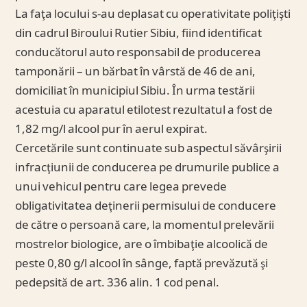
La faţa locului s-au deplasat cu operativitate poliţişti
din cadrul Biroului Rutier Sibiu, fiind identificat
conducătorul auto responsabil de producerea
tamponării – un bărbat în vârstă de 46 de ani,
domiciliat în municipiul Sibiu. În urma testării
acestuia cu aparatul etilotest rezultatul a fost de
1,82 mg/l alcool pur în aerul expirat.
Cercetările sunt continuate sub aspectul săvârşirii
infracţiunii de conducerea pe drumurile publice a
unui vehicul pentru care legea prevede
obligativitatea deţinerii permisului de conducere
de către o persoană care, la momentul prelevării
mostrelor biologice, are o îmbibaţie alcoolică de
peste 0,80 g/l alcool în sânge, faptă prevăzută şi
pedepsită de art. 336 alin. 1 cod penal.