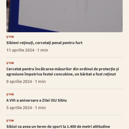
ȘTIRI
Sibieni reținuți, cercetați penal pentru furt
11 aprilie 2024
· 1 min
ȘTIRI
Cercetat pentru încălcarea măsurilor din ordinul de protecție și
agresiune împotriva fostei concubine, un bărbat a fost reținut
9 aprilie 2024
· 1 min
ȘTIRI
A VIII-a aniversare a Zilei ISU Sibiu
5 aprilie 2024
· 1 min
ȘTIRI
Sibiul va avea un teren de sport la 1.400 de metri altitudine