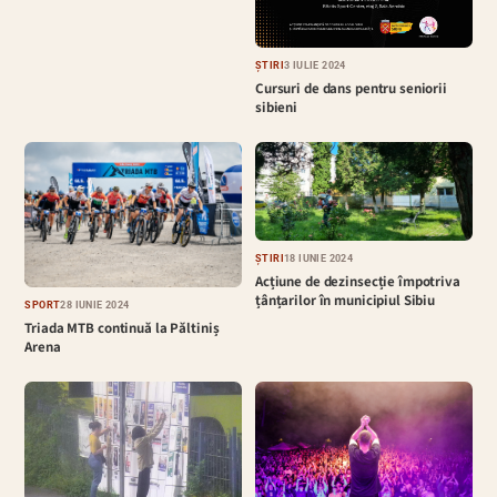
ȘTIRI
3 IULIE 2024
Cursuri de dans pentru seniorii
sibieni
ȘTIRI
18 IUNIE 2024
Acțiune de dezinsecție împotriva
țânțarilor în municipiul Sibiu
SPORT
28 IUNIE 2024
Triada MTB continuă la Păltiniș
Arena