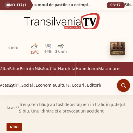
Cum am scăpat de pumnul de pastile cu o simplă apă minerală!
NOUTĂȚI
03:17
Parțial noros
SIBIU
19°C
64%
3 km/h
Alba
Bihor
Bistrița Năsăud
Cluj
Harghita
Hunedoara
Maramureș
Satu 
Acasă
Știri
Social
Economie
Cultură
Locuri
Editorial
⌄
⌄
⌄
⌄
Caut
Trei șoferi băuți au fost depistaţi ieri în trafic în județul
Acasă
/
Sibiu. Unul dintre ei a provocat un accident
ȘTIRI