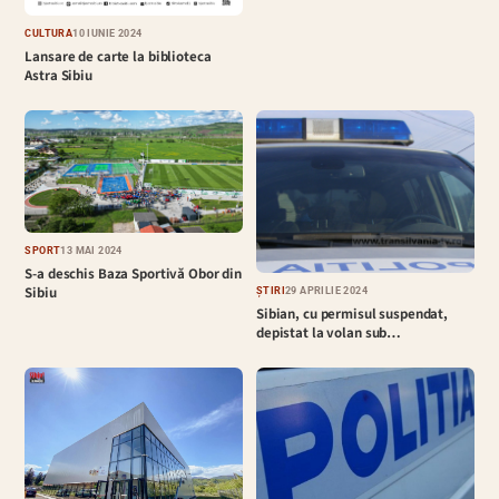
CULTURĂ
10 IUNIE 2024
Lansare de carte la biblioteca
Astra Sibiu
SPORT
13 MAI 2024
S-a deschis Baza Sportivă Obor din
Sibiu
ȘTIRI
29 APRILIE 2024
Sibian, cu permisul suspendat,
depistat la volan sub…