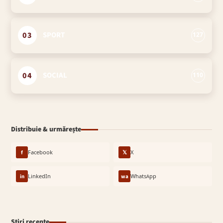
03
SPORT
127
04
SOCIAL
110
Distribuie & urmărește
f
Facebook
𝕏
X
in
LinkedIn
wa
WhatsApp
Știri recente