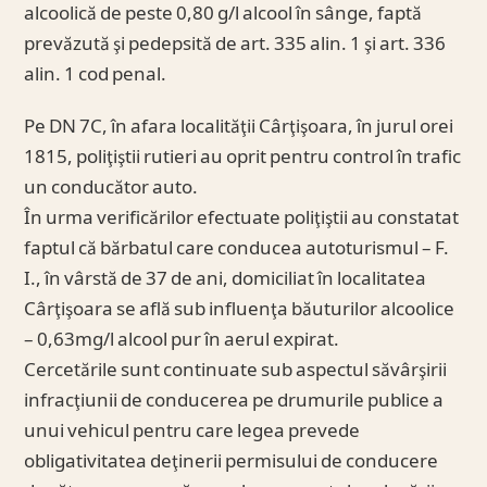
alcoolică de peste 0,80 g/l alcool în sânge, faptă
prevăzută şi pedepsită de art. 335 alin. 1 şi art. 336
alin. 1 cod penal.
Pe DN 7C, în afara localităţii Cârţişoara, în jurul orei
1815, poliţiştii rutieri au oprit pentru control în trafic
un conducător auto.
În urma verificărilor efectuate poliţiştii au constatat
faptul că bărbatul care conducea autoturismul – F.
I., în vârstă de 37 de ani, domiciliat în localitatea
Cârţişoara se află sub influenţa băuturilor alcoolice
– 0,63mg/l alcool pur în aerul expirat.
Cercetările sunt continuate sub aspectul săvârşirii
infracţiunii de conducerea pe drumurile publice a
unui vehicul pentru care legea prevede
obligativitatea deţinerii permisului de conducere