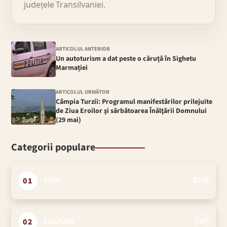
județele Transilvaniei.
ARTICOLUL ANTERIOR
Un autoturism a dat peste o căruță în Sighetu
Marmației
ARTICOLUL URMĂTOR
Câmpia Turzii: Programul manifestărilor prilejuite
de Ziua Eroilor şi sărbătoarea Înălţării Domnului
(29 mai)
Categorii populare
01
ȘTIRI
2725
02
CULTURĂ
167