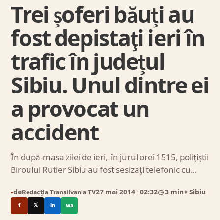
Trei șoferi băuți au
fost depistaţi ieri în
trafic în județul
Sibiu. Unul dintre ei
a provocat un
accident
În după-masa zilei de ieri, în jurul orei 1515, poliţiştii
Biroului Rutier Sibiu au fost sesizaţi telefonic cu…
de
Redacția Transilvania TV
27 mai 2014
· 02:32
◷ 3 min
⌖ Sibiu
●
f
𝕏
in
wa