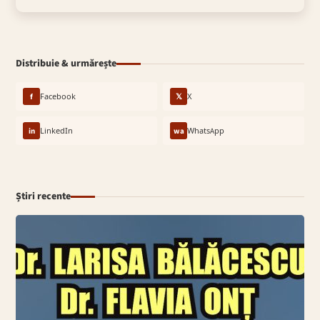
Distribuie & urmărește
f
Facebook
𝕏
X
in
LinkedIn
wa
WhatsApp
Știri recente