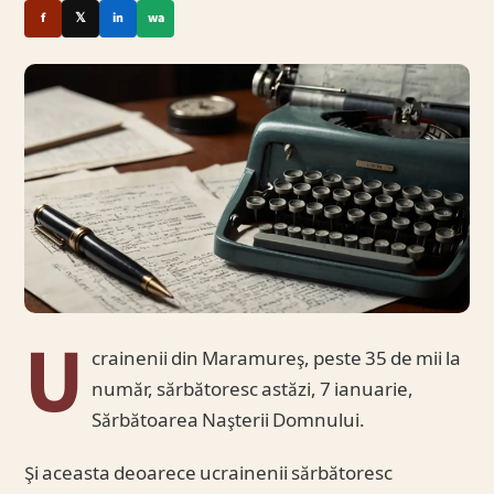
f
𝕏
in
wa
U
crainenii din Maramureş, peste 35 de mii la
număr, sărbătoresc astăzi, 7 ianuarie,
Sărbătoarea Naşterii Domnului.
Şi aceasta deoarece ucrainenii sărbătoresc