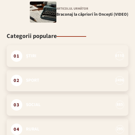
ARTICOLUL URMĂTOR
Braconaj la căpriori în Onceşti (VIDEO)
Categorii populare
01
ȘTIRI
6110
02
SPORT
2496
03
SOCIAL
885
04
RURAL
295