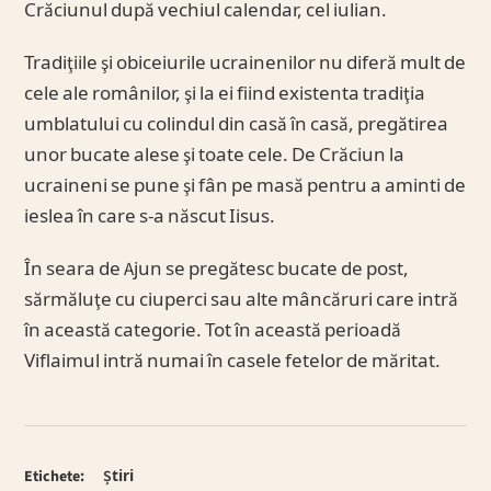
Crăciunul după vechiul calendar, cel iulian.
Tradiţiile şi obiceiurile ucrainenilor nu diferă mult de
cele ale românilor, şi la ei fiind existenta tradiţia
umblatului cu colindul din casă în casă, pregătirea
unor bucate alese şi toate cele. De Crăciun la
ucraineni se pune şi fân pe masă pentru a aminti de
ieslea în care s-a născut Iisus.
În seara de Ajun se pregătesc bucate de post,
sărmăluţe cu ciuperci sau alte mâncăruri care intră
în această categorie. Tot în această perioadă
Viflaimul intră numai în casele fetelor de măritat.
Etichete:
Știri