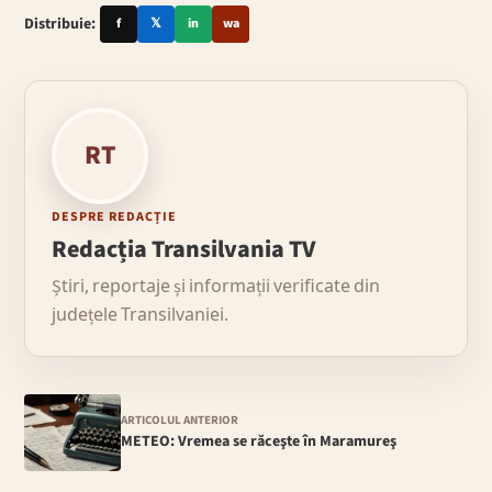
Distribuie:
f
𝕏
in
wa
RT
DESPRE REDACȚIE
Redacția Transilvania TV
Știri, reportaje și informații verificate din
județele Transilvaniei.
ARTICOLUL ANTERIOR
METEO: Vremea se răceşte în Maramureş