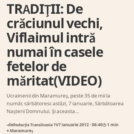
TRADIŢII: De
crăciunul vechi,
Viflaimul intră
numai în casele
fetelor de
măritat(VIDEO)
Ucrainenii din Maramureş, peste 35 de mii la
număr, sărbătoresc astăzi, 7 ianuarie, Sărbătoarea
Naşterii Domnului. Şi aceasta…
de
Redacția Transilvania TV
7 ianuarie 2012
· 06:40
◷ 1 min
●
⌖ Maramureș