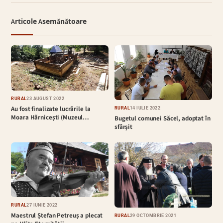
Articole Asemănătoare
RURAL
23 AUGUST 2022
Au fost finalizate lucrările la
RURAL
14 IULIE 2022
Moara Hărnicești (Muzeul…
Bugetul comunei Săcel, adoptat în
sfârșit
RURAL
27 IUNIE 2022
Maestrul Ștefan Petreuș a plecat
RURAL
29 OCTOMBRIE 2021