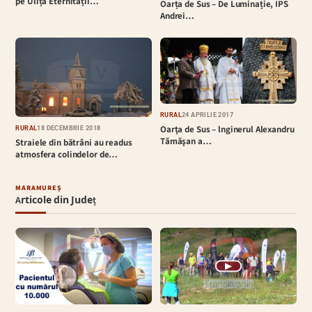
pe Ulița Eternității…
Oarța de Sus – De Luminație, IPS
Andrei…
RURAL
24 APRILIE 2017
Oarţa de Sus – lnginerul Alexandru
RURAL
18 DECEMBRIE 2018
Tămăşan a…
Straiele din bătrâni au readus
atmosfera colindelor de…
MARAMUREȘ
Articole din Județ
▶