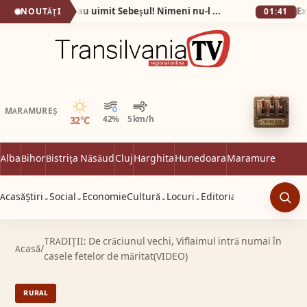
Fotografiile care au uimit Sebeșul! Nimeni nu-l mai recunoaște pe Eugen după ce a slăbit 60 de kilograme în 9 luni!
NOUTĂȚI
01:41
Senin
MARAMUREȘ
32°C
42%
5 km/h
Alba
Bihor
Bistrița Năsăud
Cluj
Harghita
Hunedoara
Maramureș
Satu 
Acasă
Știri
Social
Economie
Cultură
Locuri
Editorial
⌄
⌄
⌄
⌄
Caut
TRADIŢII: De crăciunul vechi, Viflaimul intră numai în
Acasă
/
casele fetelor de măritat(VIDEO)
RURAL