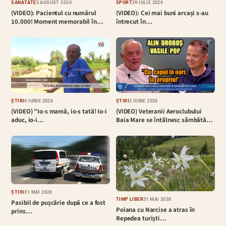
SĂNĂTATE
3 AUGUST 2026
SPORT
29 IULIE 2026
(VIDEO): Pacientul cu numărul
(VIDEO): Cei mai buni arcași s-au
10.000! Moment memorabil în…
întrecut în…
ȘTIRI
6 IUNIE 2026
ȘTIRI
2 IUNIE 2026
(VIDEO) ”Io-s mamă, io-s tată! Io-i
(VIDEO) Veteranii Aeroclubului
aduc, io-i…
Baia Mare se întâlnesc sâmbătă…
ȘTIRI
31 MAI 2026
TIMP LIBER
31 MAI 2026
Pasibil de pușcărie după ce a fost
Poiana cu Narcise a atras în
prins…
Repedea turiști…