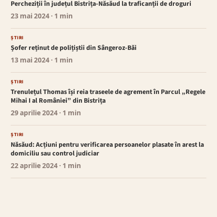
Percheziții în județul Bistrița-Năsăud la traficanții de droguri
23 mai 2024
· 1 min
ȘTIRI
Șofer reținut de polițiștii din Sângeroz-Băi
13 mai 2024
· 1 min
ȘTIRI
Trenulețul Thomas își reia traseele de agrement în Parcul „Regele
Mihai I al României” din Bistrița
29 aprilie 2024
· 1 min
ȘTIRI
Năsăud: Acțiuni pentru verificarea persoanelor plasate în arest la
domiciliu sau control judiciar
22 aprilie 2024
· 1 min