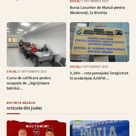
SOCIAL
11 OCTOMBRIE 2023
Bursa Locurilor de Muncă pentru
Absolvenţi, la Bistrița
SOCIAL
4 SEPTEMBRIE 2023
SOCIAL
27 SEPTEMBRIE 2023
3,26% – rata şomajului înregistrat
Cursu de calificare pentru
în evidenţele AJOFM…
ocupația de ,,îngrijitoare
bătrâni…
BISTRIȚA NĂSĂUD
Articole din Județ