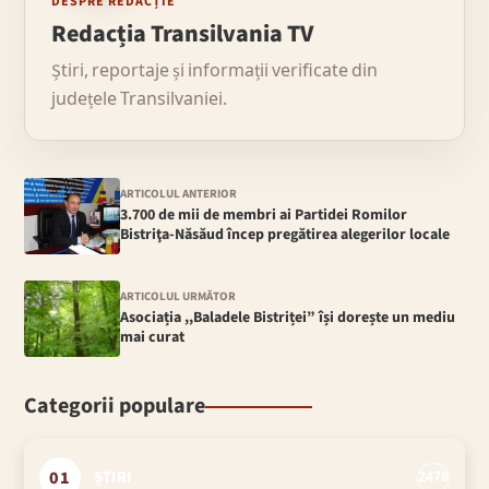
DESPRE REDACȚIE
Redacția Transilvania TV
Știri, reportaje și informații verificate din
județele Transilvaniei.
ARTICOLUL ANTERIOR
3.700 de mii de membri ai Partidei Romilor
Bistriţa-Năsăud încep pregătirea alegerilor locale
ARTICOLUL URMĂTOR
Asociația ,,Baladele Bistriței” își dorește un mediu
mai curat
Categorii populare
01
ȘTIRI
2478