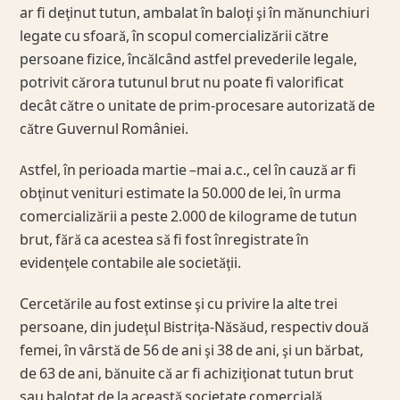
ar fi deţinut tutun, ambalat în baloţi şi în mănunchiuri
legate cu sfoară, în scopul comercializării către
persoane fizice, încălcând astfel prevederile legale,
potrivit cărora tutunul brut nu poate fi valorificat
decât către o unitate de prim-procesare autorizată de
către Guvernul României.
Astfel, în perioada martie –mai a.c., cel în cauză ar fi
obţinut venituri estimate la 50.000 de lei, în urma
comercializării a peste 2.000 de kilograme de tutun
brut, fără ca acestea să fi fost înregistrate în
evidenţele contabile ale societăţii.
Cercetările au fost extinse şi cu privire la alte trei
persoane, din judeţul Bistriţa-Năsăud, respectiv două
femei, în vârstă de 56 de ani şi 38 de ani, şi un bărbat,
de 63 de ani, bănuite că ar fi achiziţionat tutun brut
sau balotat de la această societate comercială.