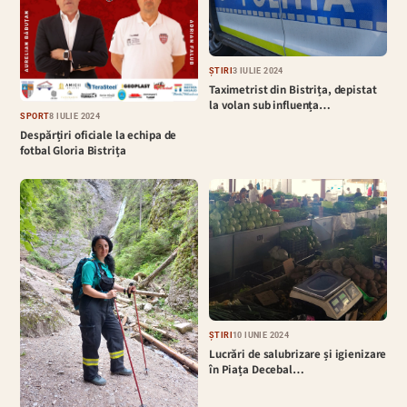
ȘTIRI
3 IULIE 2024
Taximetrist din Bistrița, depistat
la volan sub influența…
SPORT
8 IULIE 2024
Despărțiri oficiale la echipa de
fotbal Gloria Bistrița
ȘTIRI
10 IUNIE 2024
Lucrări de salubrizare și igienizare
în Piața Decebal…