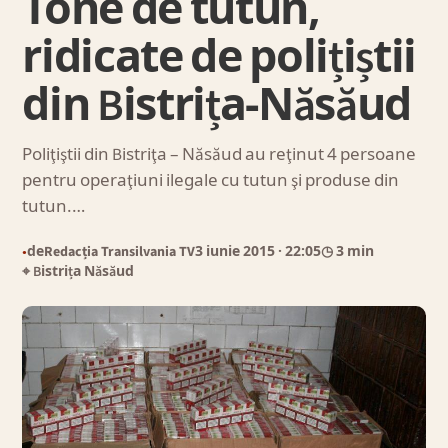
Tone de tutun,
ridicate de polițiștii
din Bistrița-Năsăud
Poliţiştii din Bistriţa – Năsăud au reţinut 4 persoane
pentru operaţiuni ilegale cu tutun şi produse din
tutun.…
de
Redacția Transilvania TV
3 iunie 2015
· 22:05
◷ 3 min
●
⌖ Bistrița Năsăud