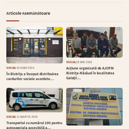
Articole Asemănătoare
SOCIAL
28 MAI 2024
Acțiune organizată de AJOFM
SOCIAL
18 IUNIE 2024
Bistriţa-Năsăud în localitatea
În Bistrița a început distribuirea
Galaţii…
cardurilor sociale acordate…
SOCIAL
12 MARTIE 2024
Transportul cu numărul 100 pentru
autospeciala accesibilă a…