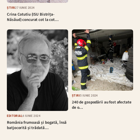
ȘTIRI
27 IUNIE 2024
Crina Cotutiu (ISU Bistrița-
Năsăud) concurat cot la cot…
ȘTIRI
5 IUNIE 2024
240 de gospodării au fost afectate
de o…
EDITORIAL
6 IUNIE 2024
România frumoasă și bogată, însă
batjocorită și trădată…