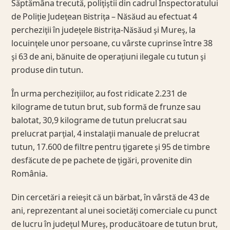
Săptămâna trecută, poliţiştii din cadrul Inspectoratului
de Poliţie Judeţean Bistriţa – Năsăud au efectuat 4
percheziţii în judeţele Bistriţa-Năsăud şi Mureş, la
locuinţele unor persoane, cu vârste cuprinse între 38
şi 63 de ani, bănuite de operaţiuni ilegale cu tutun şi
produse din tutun.
În urma percheziţiilor, au fost ridicate 2.231 de
kilograme de tutun brut, sub formă de frunze sau
balotat, 30,9 kilograme de tutun prelucrat sau
prelucrat parţial, 4 instalaţii manuale de prelucrat
tutun, 17.600 de filtre pentru ţigarete şi 95 de timbre
desfăcute de pe pachete de ţigări, provenite din
România.
Din cercetări a reieşit că un bărbat, în vârstă de 43 de
ani, reprezentant al unei societăţi comerciale cu punct
de lucru în judeţul Mureş, producătoare de tutun brut,