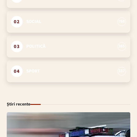
02
SOCIAL
768
03
POLITICĂ
365
04
SPORT
337
Știri recente