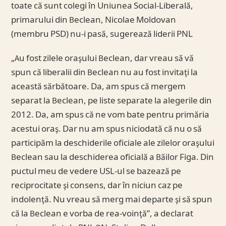
toate că sunt colegi în Uniunea Social-Liberală,
primarului din Beclean, Nicolae Moldovan
(membru PSD) nu-i pasă, sugerează liderii PNL
„Au fost zilele oraşului Beclean, dar vreau să vă
spun că liberalii din Beclean nu au fost invitaţi la
această sărbătoare. Da, am spus că mergem
separat la Beclean, pe liste separate la alegerile din
2012. Da, am spus că ne vom bate pentru primăria
acestui oraş. Dar nu am spus niciodată că nu o să
participăm la deschiderile oficiale ale zilelor oraşului
Beclean sau la deschiderea oficială a Băilor Figa. Din
puctul meu de vedere USL-ul se bazează pe
reciprocitate şi consens, dar în niciun caz pe
indolenţă. Nu vreau să merg mai departe şi să spun
că la Beclean e vorba de rea-voinţă”, a declarat