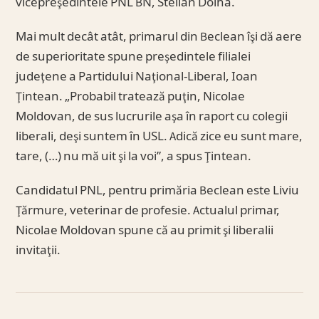
vicepreşedintele PNL BN, Stelian Dolha.
Mai mult decât atât, primarul din Beclean îşi dă aere
de superioritate spune preşedintele filialei
judeţene a Partidului Naţional-Liberal, Ioan
Ţintean. „Probabil tratează puţin, Nicolae
Moldovan, de sus lucrurile aşa în raport cu colegii
liberali, deşi suntem în USL. Adică zice eu sunt mare,
tare, (…) nu mă uit şi la voi”, a spus Ţintean.
Candidatul PNL, pentru primăria Beclean este Liviu
Ţărmure, veterinar de profesie. Actualul primar,
Nicolae Moldovan spune că au primit şi liberalii
invitaţii.