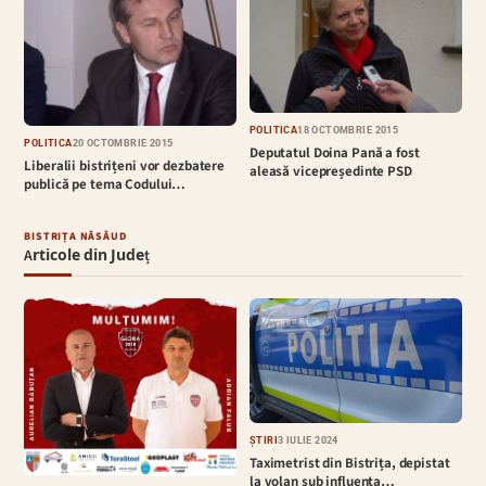
POLITICĂ
18 OCTOMBRIE 2015
POLITICĂ
20 OCTOMBRIE 2015
Deputatul Doina Pană a fost
Liberalii bistrițeni vor dezbatere
aleasă vicepreședinte PSD
publică pe tema Codului…
BISTRIȚA NĂSĂUD
Articole din Județ
ȘTIRI
3 IULIE 2024
Taximetrist din Bistrița, depistat
la volan sub influența…