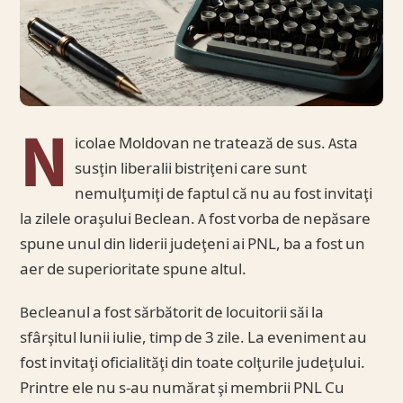
N
icolae Moldovan ne tratează de sus. Asta
susţin liberalii bistriţeni care sunt
nemulţumiţi de faptul că nu au fost invitaţi
la zilele oraşului Beclean. A fost vorba de nepăsare
spune unul din liderii judeţeni ai PNL, ba a fost un
aer de superioritate spune altul.
Becleanul a fost sărbătorit de locuitorii săi la
sfârşitul lunii iulie, timp de 3 zile. La eveniment au
fost invitaţi oficialităţi din toate colţurile judeţului.
Printre ele nu s-au numărat şi membrii PNL Cu