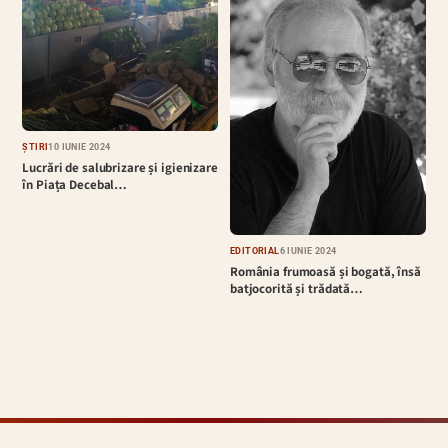
ȘTIRI
10 IUNIE 2024
Lucrări de salubrizare și igienizare
în Piața Decebal…
EDITORIAL
6 IUNIE 2024
România frumoasă și bogată, însă
batjocorită și trădată…