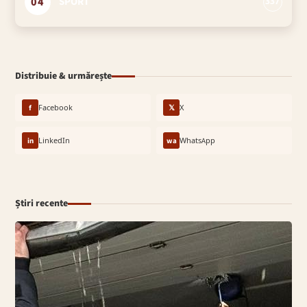
04
SPORT
337
Distribuie & urmărește
f
Facebook
𝕏
X
in
LinkedIn
wa
WhatsApp
Știri recente