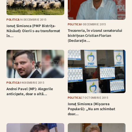
POLITICĂ
16 DECEMBRIE 2015
POLITICĂ
9 DECEMBRIE 2015
Ionuț Simionca (PMP Bistrița-
Trezoreria, în vizorul senatorului
Năsăud): Oierii s-au transformat
bistrițean Cristian Florian
în…
(Declarație…
POLITICĂ
9 NOIEMBRIE 2015
Andrei Pavel (MP): Alegerile
anticipate, doar o altă…
POLITICĂ
27 OCTOMBRIE 2015
Ionuț Simionca (Mișcarea
Populară): ,,Nu am schimbat
doar…