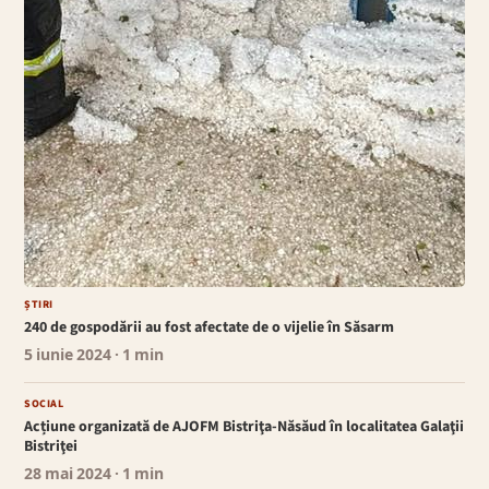
ȘTIRI
240 de gospodării au fost afectate de o vijelie în Săsarm
5 iunie 2024
· 1 min
SOCIAL
Acțiune organizată de AJOFM Bistriţa-Năsăud în localitatea Galaţii
Bistriţei
28 mai 2024
· 1 min