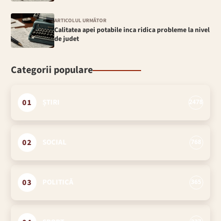
ARTICOLUL URMĂTOR
Calitatea apei potabile inca ridica probleme la nivel
de judet
Categorii populare
01
ȘTIRI
2478
02
SOCIAL
768
03
POLITICĂ
365