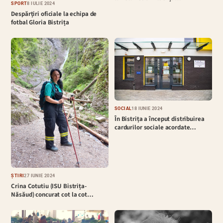
SPORT
8 IULIE 2024
Despărțiri oficiale la echipa de
fotbal Gloria Bistrița
SOCIAL
18 IUNIE 2024
În Bistrița a început distribuirea
cardurilor sociale acordate…
ȘTIRI
27 IUNIE 2024
Crina Cotutiu (ISU Bistrița-
Năsăud) concurat cot la cot…