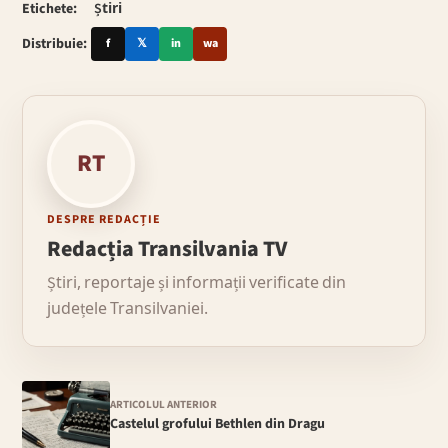
Etichete:
Știri
Distribuie:
f
𝕏
in
wa
RT
DESPRE REDACȚIE
Redacția Transilvania TV
Știri, reportaje și informații verificate din
județele Transilvaniei.
ARTICOLUL ANTERIOR
Castelul grofului Bethlen din Dragu