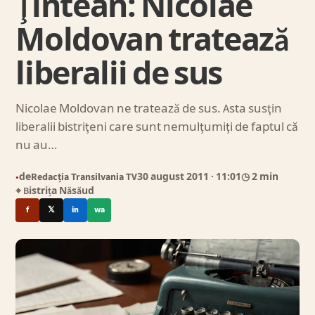
Ţintean: Nicolae
Moldovan tratează
liberalii de sus
Nicolae Moldovan ne tratează de sus. Asta susţin
liberalii bistriţeni care sunt nemulţumiţi de faptul că
nu au…
de
Redacția Transilvania TV
30 august 2011
· 11:01
◷ 2 min
●
⌖ Bistrița Năsăud
f
𝕏
in
wa